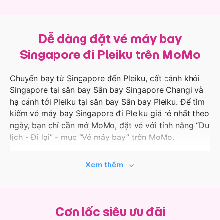
Dễ dàng đặt vé máy bay
Singapore đi Pleiku trên MoMo
Chuyến bay từ Singapore đến Pleiku, cất cánh khỏi
Singapore tại sân bay Sân bay Singapore Changi và
hạ cánh tới Pleiku tại sân bay Sân bay Pleiku. Để tìm
kiếm vé máy bay Singapore đi Pleiku giá rẻ nhất theo
ngày, bạn chỉ cần mở MoMo, đặt vé với tính năng “Du
lịch - Đi lại” - mục “Vé máy bay” trên MoMo.
Ứng dụng MoMo liên tục cập nhật thông tin hành
Xem thêm
trình bay, giá tốt và ưu đãi với các hãng hàng không
uy tín như Vietnam Airlines, Vietjet Air, Bamboo
Airways, Pacific Airlines… Vì vậy, khi đặt vé máy bay
đi Singapore trên MoMo, bạn còn có cơ hội nhận
Cơn lốc siêu ưu đãi
thêm các ưu đãi độc quyền đầy bất ngờ. Việc quản lý