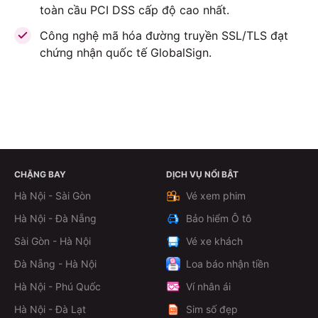
toàn cầu PCI DSS cấp độ cao nhất.
Công nghệ mã hóa đường truyền SSL/TLS đạt
chứng nhận quốc tế GlobalSign.
CHẶNG BAY
DỊCH VỤ NỔI BẬT
ĐẶT VÉ NGAY
Hà Nội - Sài Gòn
Vé xem phim
Hà Nội - Đà Nẵng
Bảo hiểm Ô tô
Sài Gòn - Hà Nội
Vé xe khách
Đà Nẵng - Hà Nội
Loa báo nhận tiền
Hà Nội - Phú Quốc
Ví nhân ái
Hà Nội - Đà Lạt
Sim số đẹp