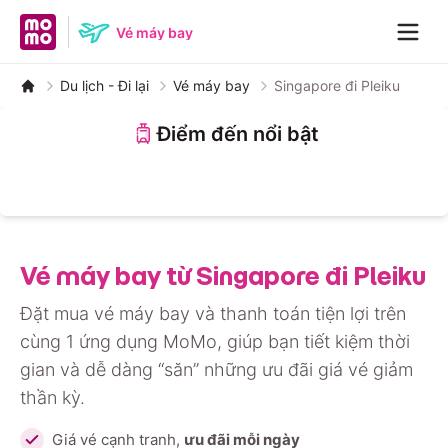
MoMo home page
Vé máy bay
Navig
Du lịch - Đi lại
Vé máy bay
Singapore đi Pleiku
Điểm đến nổi bật
Nha Trang
Đà Nẵng
Đà Lạt
Hà Nội
Huế
Phú Quốc
Hồ Chí Minh
Quảng Bình
Vé máy bay từ Singapore đi Pleiku
Đặt mua vé máy bay và thanh toán tiện lợi trên
cùng 1 ứng dụng MoMo, giúp bạn tiết kiệm thời
gian và dễ dàng “săn” những ưu đãi giá vé giảm
thần kỳ.
Giá vé cạnh tranh,
ưu đãi mỗi ngày