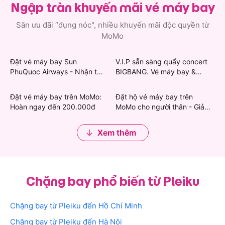
Ngập tràn khuyến mãi vé máy bay
hành trình bay của bạn cũng đơn giản hơn khi thông
tin vé máy bay Singapore đi Pleiku được lưu ngay
Săn ưu đãi “đụng nóc", nhiều khuyến mãi độc quyền từ
trong ứng dụng.
MoMo
Không chỉ có vé đi Pleiku, MoMo còn có vô vàn lựa
Đặt vé máy bay Sun
V.I.P sẵn sàng quẩy concert
chọn chuyến bay từ Singapore, cất cánh khám phá
PhuQuoc Airways - Nhận thẻ
BIGBANG. Vé máy bay &
nhiều vùng đất khác.
quà Grab & Khách sạn giảm
khách sạn giảm mạnh
đến 450.000đ
Cùng MoMo tận hưởng chuyến bay Singapore -
Đặt vé máy bay trên MoMo:
Đặt hộ vé máy bay trên
Hoàn ngay đến 200.000đ
MoMo cho người thân - Giảm
Pleiku giá tốt nhất nhé!
đến 200.000đ
Xem thêm
Chặng bay phổ biến từ Pleiku
Chặng bay từ
Pleiku
đến
Hồ Chí Minh
Chặng bay từ
Pleiku
đến
Hà Nội