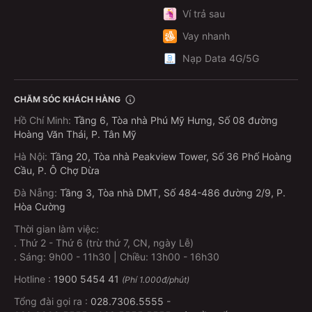
Ví trả sau
Vay nhanh
Nạp Data 4G/5G
CHĂM SÓC KHÁCH HÀNG
Hồ Chí Minh
:
Tầng 6, Tòa nhà Phú Mỹ Hưng, Số 08 đường
Hoàng Văn Thái, P. Tân Mỹ
Hà Nội
:
Tầng 20, Tòa nhà Peakview Tower, Số 36 Phố Hoàng
Cầu, P. Ô Chợ Dừa
Đà Nẵng
:
Tầng 3, Tòa nhà DMT, Số 484-486 đường 2/9, P.
Hòa Cường
Thời gian làm việc:
.
Thứ 2 - Thứ 6 (trừ thứ 7, CN, ngày Lễ)
.
Sáng: 9h00 - 11h30 | Chiều: 13h00 - 16h30
Hotline :
1900 5454 41
(Phí 1.000đ/phút)
Tổng đài gọi ra :
028.7306.5555
-