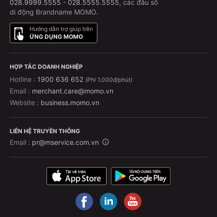
028.9999.5555
-
028.5555.5555
, các đầu số
di động Brandname MOMO.
Hướng dẫn trợ giúp trên
ỨNG DỤNG MOMO
HỢP TÁC DOANH NGHIỆP
Hotline :
1900 636 652
(Phí 1.000đ/phút)
Email :
merchant.care@momo.vn
Website :
business.momo.vn
LIÊN HỆ TRUYỀN THÔNG
Email :
pr@mservice.com.vn