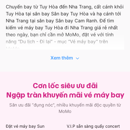
Chuyến bay từ Tuy Hòa đến Nha Trang, cất cánh khỏi
Tuy Hòa tại sân bay Sân bay Tuy Hòa và hạ cánh tới
Nha Trang tại sân bay Sân bay Cam Ranh. Để tìm
kiếm vé máy bay Tuy Hòa đi Nha Trang giá rẻ nhất
theo ngày, bạn chỉ cần mở MoMo, đặt vé với tính
năng “Du lịch - Đi lại” - mục “Vé máy bay” trên
MoMo.
Xem thêm
Ứng dụng MoMo liên tục cập nhật thông tin hành
trình bay, giá tốt và ưu đãi với các hãng hàng không
uy tín như Vietnam Airlines, Vietjet Air, Bamboo
Airways, Pacific Airlines… Vì vậy, khi đặt vé máy bay
Cơn lốc siêu ưu đãi
đi Tuy Hòa trên MoMo, bạn còn có cơ hội nhận thêm
Ngập tràn khuyến mãi vé máy bay
các ưu đãi độc quyền đầy bất ngờ. Việc quản lý hành
trình bay của bạn cũng đơn giản hơn khi thông tin vé
Săn ưu đãi “đụng nóc", nhiều khuyến mãi độc quyền từ
máy bay Tuy Hòa đi Nha Trang được lưu ngay trong
MoMo
ứng dụng.
Đặt vé máy bay Sun
V.I.P sẵn sàng quẩy concert
Không chỉ có vé đi Nha Trang, MoMo còn có vô vàn