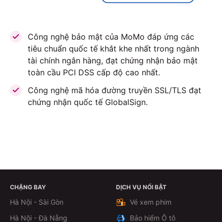
Công nghệ bảo mật của MoMo đáp ứng các
tiêu chuẩn quốc tế khắt khe nhất trong ngành
tài chính ngân hàng, đạt chứng nhận bảo mật
toàn cầu PCI DSS cấp độ cao nhất.
Công nghệ mã hóa đường truyền SSL/TLS đạt
chứng nhận quốc tế GlobalSign.
CHẶNG BAY
DỊCH VỤ NỔI BẬT
ĐẶT VÉ NGAY
Hà Nội - Sài Gòn
Vé xem phim
Hà Nội - Đà Nẵng
Bảo hiểm Ô tô