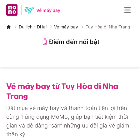
MoMo home page
Vé máy bay
Navig
Du lịch - Đi lại
Vé máy bay
Tuy Hòa đi Nha Trang
Điểm đến nổi bật
Nha Trang
Đà Nẵng
Đà Lạt
Hà Nội
Huế
Phú Quốc
Hồ Chí Minh
Quảng Bình
Vé máy bay từ Tuy Hòa đi Nha
Trang
Đặt mua vé máy bay và thanh toán tiện lợi trên
cùng 1 ứng dụng MoMo, giúp bạn tiết kiệm thời
gian và dễ dàng “săn” những ưu đãi giá vé giảm
thần kỳ.