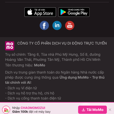
CÔNG TY CỔ PHẦN DỊCH VỤ DI ĐỘNG TRỰC TUYẾN
Trụ sở chính: Tầng 6, Tòa nhà Phú Mỹ Hưng, Số 8, đường
Hoàng Văn Thái, Phường Tân Mỹ, Thành phố Hồ Chí Minh
Tên thương hiệu:
MoMo
Dịch vụ trung gian thanh toán do Ngân hàng Nhà nước cấp
phép được cung ứng thông qua
Ứng dụng MoMo - Trợ thủ
tài chính với AI:
- Dịch vụ Ví điện tử
- Dịch vụ hỗ trợ thu hộ, chi hộ
- Dịch vụ cổng thanh toán điện tử
Nhập
CHAOMOMOZUI
©Copyright M_Service
2026
Tải MoMo
Giảm 100k
đặt vé máy bay