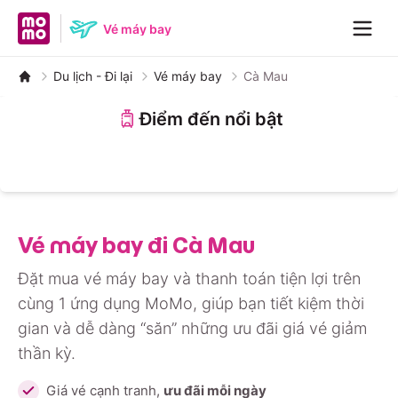
MoMo home page
Vé máy bay
Navig
Du lịch - Đi lại
Vé máy bay
Cà Mau
Điểm đến nổi bật
Nha Trang
Đà Nẵng
Đà Lạt
Hà Nội
Huế
Phú Quốc
Hồ Chí Minh
Quảng Bình
Vé máy bay đi Cà Mau
Đặt mua vé máy bay và thanh toán tiện lợi trên
cùng 1 ứng dụng MoMo, giúp bạn tiết kiệm thời
gian và dễ dàng “săn” những ưu đãi giá vé giảm
thần kỳ.
Giá vé cạnh tranh,
ưu đãi mỗi ngày