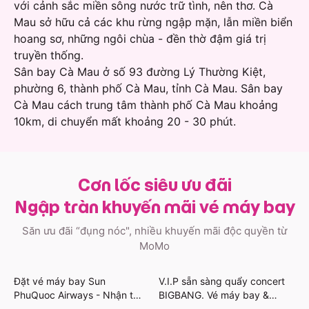
với cảnh sắc miền sông nước trữ tình, nên thơ. Cà
Mau sở hữu cả các khu rừng ngập mặn, lẫn miền biển
hoang sơ, những ngôi chùa - đền thờ đậm giá trị
truyền thống.
Sân bay Cà Mau ở số 93 đường Lý Thường Kiệt,
phường 6, thành phố Cà Mau, tỉnh Cà Mau. Sân bay
Cà Mau cách trung tâm thành phố Cà Mau khoảng
10km, di chuyển mất khoảng 20 - 30 phút.
Cơn lốc siêu ưu đãi
Ngập tràn khuyến mãi vé máy bay
Săn ưu đãi “đụng nóc", nhiều khuyến mãi độc quyền từ
MoMo
Đặt vé máy bay Sun
V.I.P sẵn sàng quẩy concert
PhuQuoc Airways - Nhận thẻ
BIGBANG. Vé máy bay &
quà Grab & Khách sạn giảm
khách sạn giảm mạnh