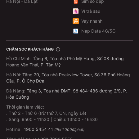
Hà Nội - Đà Lạt
Sim số đẹp
Ví trả sau
Vay nhanh
Nạp Data 4G/5G
CHĂM SÓC KHÁCH HÀNG
Hồ Chí Minh
:
Tầng 6, Tòa nhà Phú Mỹ Hưng, Số 08 đường
Hoàng Văn Thái, P. Tân Mỹ
Hà Nội
:
Tầng 20, Tòa nhà Peakview Tower, Số 36 Phố Hoàng
Cầu, P. Ô Chợ Dừa
Đà Nẵng
:
Tầng 3, Tòa nhà DMT, Số 484-486 đường 2/9, P.
Hòa Cường
Thời gian làm việc:
.
Thứ 2 - Thứ 6 (trừ thứ 7, CN, ngày Lễ)
.
Sáng: 9h00 - 11h30 | Chiều: 13h00 - 16h30
Hotline :
1900 5454 41
(Phí 1.000đ/phút)