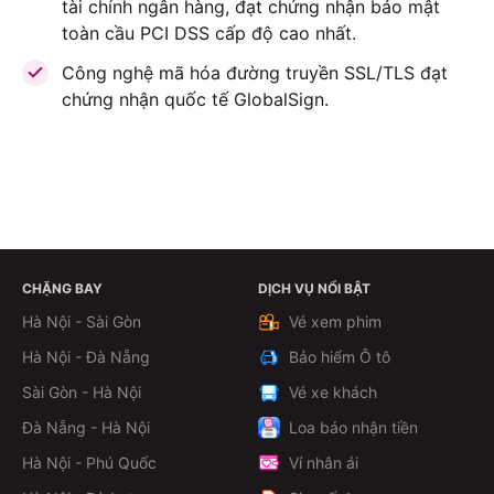
tài chính ngân hàng, đạt chứng nhận bảo mật
toàn cầu PCI DSS cấp độ cao nhất.
Công nghệ mã hóa đường truyền SSL/TLS đạt
chứng nhận quốc tế GlobalSign.
CHẶNG BAY
DỊCH VỤ NỔI BẬT
ĐẶT VÉ NGAY
Hà Nội - Sài Gòn
Vé xem phim
Hà Nội - Đà Nẵng
Bảo hiểm Ô tô
Sài Gòn - Hà Nội
Vé xe khách
Đà Nẵng - Hà Nội
Loa báo nhận tiền
Hà Nội - Phú Quốc
Ví nhân ái