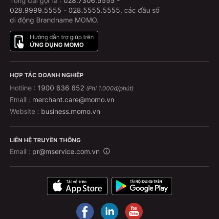
Tổng đài gọi ra :
028.7306.5555
-
028.9999.5555
-
028.5555.5555
, các đầu số
di động Brandname MOMO.
Hướng dẫn trợ giúp trên
ỨNG DỤNG MOMO
HỢP TÁC DOANH NGHIỆP
Hotline :
1900 636 652
(Phí 1.000đ/phút)
Email :
merchant.care@momo.vn
Website :
business.momo.vn
LIÊN HỆ TRUYỀN THÔNG
Email :
pr@mservice.com.vn