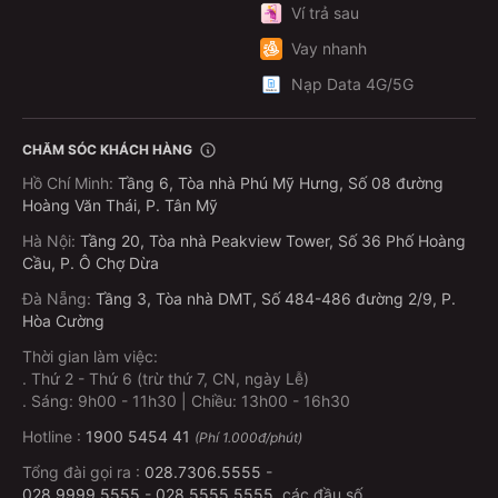
Ví trả sau
Vay nhanh
Nạp Data 4G/5G
CHĂM SÓC KHÁCH HÀNG
Hồ Chí Minh
:
Tầng 6, Tòa nhà Phú Mỹ Hưng, Số 08 đường
Hoàng Văn Thái, P. Tân Mỹ
Hà Nội
:
Tầng 20, Tòa nhà Peakview Tower, Số 36 Phố Hoàng
Cầu, P. Ô Chợ Dừa
Đà Nẵng
:
Tầng 3, Tòa nhà DMT, Số 484-486 đường 2/9, P.
Hòa Cường
Thời gian làm việc:
.
Thứ 2 - Thứ 6 (trừ thứ 7, CN, ngày Lễ)
.
Sáng: 9h00 - 11h30 | Chiều: 13h00 - 16h30
Hotline :
1900 5454 41
(Phí 1.000đ/phút)
Tổng đài gọi ra :
028.7306.5555
-
028.9999.5555
-
028.5555.5555
, các đầu số