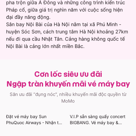
pha trộn giữa Á Đông và những công trình kiến trúc
Pháp cổ, giữa giá trị nghìn năm với cuộc sống hiện
đại đầy năng động.
Sân bay Nội Bài của Hà Nội nằm tại xã Phú Minh -
huyện Sóc Sơn, cách trung tâm Hà Nội khoảng 27km
nếu đi qua cầu Nhật Tân. Cảng hàng không quốc tế
Nội Bài là cảng lớn nhất miền Bắc.
Cơn lốc siêu ưu đãi
Ngập tràn khuyến mãi vé máy bay
Săn ưu đãi “đụng nóc", nhiều khuyến mãi độc quyền từ
MoMo
Đặt vé máy bay Sun
V.I.P sẵn sàng quẩy concert
PhuQuoc Airways - Nhận thẻ
BIGBANG. Vé máy bay &
quà Grab & Khách sạn giảm
khách sạn giảm mạnh
đến 450.000đ