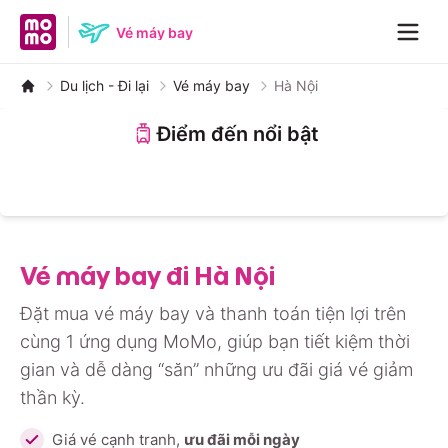
MoMo home page
Vé máy bay
Navig
Du lịch - Đi lại
Vé máy bay
Hà Nội
Điểm đến nổi bật
Nha Trang
Đà Nẵng
Đà Lạt
Hà Nội
Huế
Phú Quốc
Hồ Chí Minh
Quảng Bình
Vé máy bay đi Hà Nội
Đặt mua vé máy bay và thanh toán tiện lợi trên
cùng 1 ứng dụng MoMo, giúp bạn tiết kiệm thời
gian và dễ dàng “săn” những ưu đãi giá vé giảm
thần kỳ.
Giá vé cạnh tranh,
ưu đãi mỗi ngày