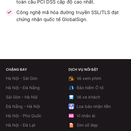
toàn cầu PCI DSS cấp độ cao nhất.
Công nghệ mã hóa đường truyền SSL/TLS đạt
chứng nhận quốc tế GlobalSign.
CHẶNG BAY
DỊCH VỤ NỔI BẬT
ĐẶT VÉ NGAY
Hà Nội - Sài Gòn
Vé xem phim
Hà Nội - Đà Nẵng
Bảo hiểm Ô tô
Sài Gòn - Hà Nội
Vé xe khách
Đà Nẵng - Hà Nội
Loa báo nhận tiền
Hà Nội - Phú Quốc
Ví nhân ái
Hà Nội - Đà Lạt
Sim số đẹp