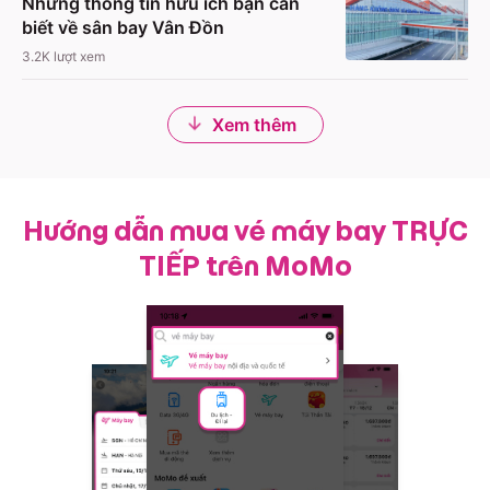
Những thông tin hữu ích bạn cần
biết về sân bay Vân Đồn
3.2K
lượt xem
Xem thêm
Hướng dẫn mua vé máy bay TRỰC
TIẾP trên MoMo