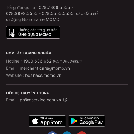
Tổng đài gọi ra :
028.7306.5555
-
028.9999.5555
-
028.5555.5555
, các đầu số
di động Brandname MOMO.
Hướng dẫn trợ giúp trên
ỨNG DỤNG MOMO
HỢP TÁC DOANH NGHIỆP
Hotline :
1900 636 652
(Phí 1.000đ/phút)
Email :
merchant.care@momo.vn
Website :
business.momo.vn
LIÊN HỆ TRUYỀN THÔNG
Email :
pr@mservice.com.vn