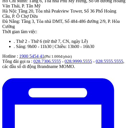
Hồ Chí Minh
:
Tầng 6, Tòa nhà Phú Mỹ Hưng, Số 08 đường Hoàng
Văn Thái, P. Tân Mỹ
Hà Nội
:
Tầng 20, Tòa nhà Peakview Tower, Số 36 Phố Hoàng
Cầu, P. Ô Chợ Dừa
Đà Nẵng
:
Tầng 3, Tòa nhà DMT, Số 484-486 đường 2/9, P. Hòa
Cường
Thời gian làm việc:
.
Thứ 2 - Thứ 6 (trừ thứ 7, CN, ngày Lễ)
.
Sáng: 9h00 - 11h30 | Chiều: 13h00 - 16h30
Hotline :
1900 5454 41
(Phí 1.000đ/phút)
Tổng đài gọi ra :
028.7306.5555
-
028.9999.5555
-
028.5555.5555
,
các đầu số di động Brandname MOMO.