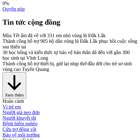
0
%
Quyên góp
Tin tức cộng đồng
Mùa Tết ấm đã về với 331 em nhỏ vùng lũ Đắk Lắk
Thành công hỗ trợ 905 hộ dân vùng lũ Đắk Lắk phục hồi cuộc sống
sau thiên tai
30 học bổng và kiến thức tự bảo vệ bản thân đã đến với gần 300
học sinh tại Vĩnh Long
Thành công hỗ trợ thiết bị, giữ lại nhịp thở đầu đời cho trẻ sơ sinh
vùng cao Tuyên Quang
Xem thêm
Hoàn cảnh
Vì trẻ em
Người già neo đơn
Người khuyết tật
Bệnh hiểm nghèo
Cứu trợ động vật
Bảo vệ môi trường