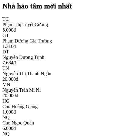
Nhà hảo tâm mới nhất
TC
Phạm Thị Tuyết Cương
5.000
đ
GT
Phạm Dương Gia Trường
1.316
đ
DT
Nguyễn Dương Trịnh
7.684
đ
TN
Nguyễn Thị Thanh Ngân
20.000
đ
MN
Nguyễn Trần Mi Ni
20.000
đ
HG
Cao Hoàng Giang
1.000
đ
NQ
Cao Ngọc Quân
6.000
đ
NQ