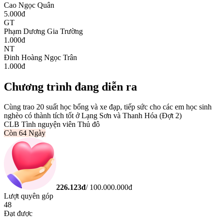
Cao Ngọc Quân
5.000
đ
GT
Phạm Dương Gia Trường
1.000
đ
NT
Đinh Hoàng Ngọc Trân
1.000
đ
Chương trình đang diễn ra
Cùng trao 20 suất học bổng và xe đạp, tiếp sức cho các em học sinh
nghèo có thành tích tốt ở Lạng Sơn và Thanh Hóa (Đợt 2)
CLB Tình nguyện viên Thủ đô
Còn
64 Ngày
226.123
đ
/
100.000.000
đ
Lượt quyên góp
48
Đạt được