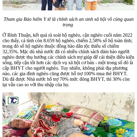
Tham gia Bảo hiểm Y tế là chính sách an sinh xã hội vô cùng quan
trọng
Ở Bình Thuận, kết quả rà soát hộ nghèo, cận nghèo cuối năm 2022
cho thấy, cả tỉnh còn 8.659 hộ nghèo, chiếm 2,58% số hộ toàn tỉnh;
trong đó số hộ nghèo thuộc đồng bào dân tộc thiểu số chiếm
32,35%. Mặc dù nhà nước đã có nhiều chính sách đảm bảo người
nghèo được thụ hưởng các chính sách trợ giúp để cải thiện điều kiện
sống, tiếp cận tốt hơn các dịch vụ xã hội cơ bản - một trong số đó là
cấp BHYT cho người nghèo. Tuy nhiên, không phải địa phương
nào, các gia đình nghèo cũng được hỗ trợ 100% mua thẻ BHYT.
Dù đã được Nhà nước hỗ trợ 70% mức đóng BHYT, thì 30% còn
lại vẫn cao so với thu nhập của họ.