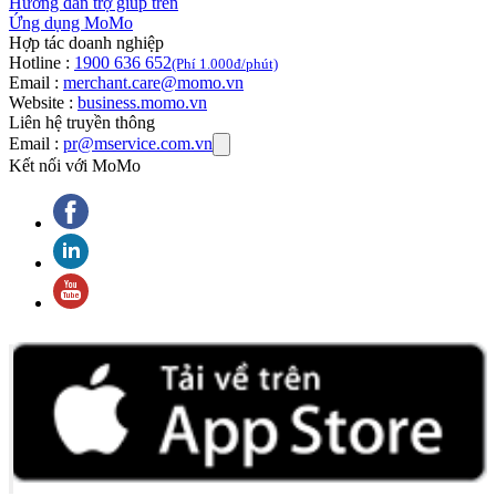
Hướng dẫn trợ giúp trên
Ứng dụng MoMo
Hợp tác doanh nghiệp
Hotline :
1900 636 652
(Phí 1.000đ/phút)
Email :
merchant.care@momo.vn
Website :
business.momo.vn
Liên hệ truyền thông
Email :
pr@mservice.com.vn
Kết nối với MoMo