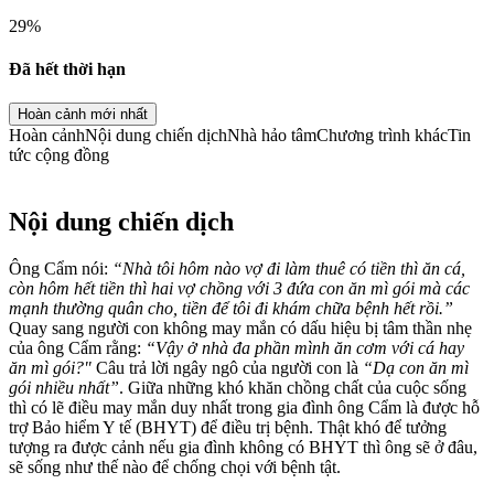
29
%
Đã hết thời hạn
Hoàn cảnh mới nhất
Hoàn cảnh
Nội dung chiến dịch
Nhà hảo tâm
Chương trình khác
Tin
tức cộng đồng
Nội dung chiến dịch
Ông Cẩm nói:
“Nhà tôi hôm nào vợ đi làm thuê có tiền thì ăn cá,
còn hôm hết tiền thì hai vợ chồng với 3 đứa con ăn mì gói mà các
mạnh thường quân cho, tiền để tôi đi khám chữa bệnh hết rồi.”
Quay sang người con không may mắn có dấu hiệu bị tâm thần nhẹ
của ông Cẩm rằng:
“Vậy ở nhà đa phần mình ăn cơm với cá hay
ăn mì gói?"
Câu trả lời ngây ngô của người con là
“Dạ con ăn mì
gói nhiều nhất”
. Giữa những khó khăn chồng chất của cuộc sống
thì có lẽ điều may mắn duy nhất trong gia đình ông Cẩm là được hỗ
trợ Bảo hiểm Y tế (BHYT) để điều trị bệnh. Thật khó để tưởng
tượng ra được cảnh nếu gia đình không có BHYT thì ông sẽ ở đâu,
sẽ sống như thế nào để chống chọi với bệnh tật.