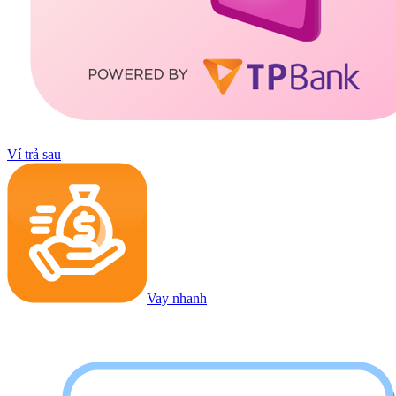
Ví trả sau
Vay nhanh