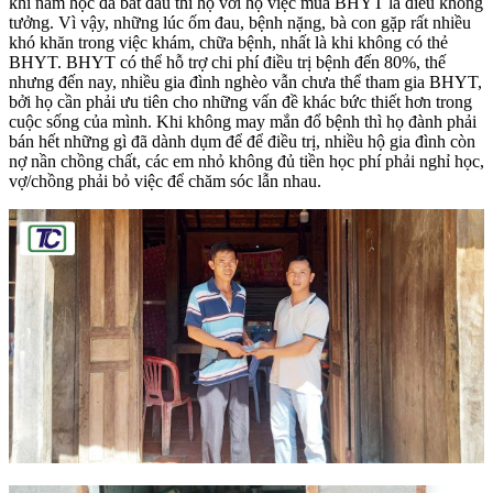
khi năm học đã bắt đầu thì họ với họ việc mua BHYT là điều không
tưởng. Vì vậy, những lúc ốm đau, bệnh nặng, bà con gặp rất nhiều
khó khăn trong việc khám, chữa bệnh, nhất là khi không có thẻ
BHYT. BHYT có thể hỗ trợ chi phí điều trị bệnh đến 80%, thế
nhưng đến nay, nhiều gia đình nghèo vẫn chưa thể tham gia BHYT,
bởi họ cần phải ưu tiên cho những vấn đề khác bức thiết hơn trong
cuộc sống của mình. Khi không may mắn đổ bệnh thì họ đành phải
bán hết những gì đã dành dụm để để điều trị, nhiều hộ gia đình còn
nợ nần chồng chất, các em nhỏ không đủ tiền học phí phải nghỉ học,
vợ/chồng phải bỏ việc để chăm sóc lẫn nhau.