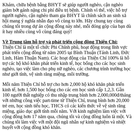
Khám, chữa bệnh bằng BHYT sẽ giúp người nghèo, cận nghèo
giảm bớt gánh nặng chi phí điều trị bệnh. Chính vì thế, việc hỗ trợ
người nghèo, cận nghèo tham gia BHYT là chính sách an sinh xã
hội mang ý nghĩa nhân đạo vô cùng to lớn. Hãy chung tay cùng
chúng tôi trong dự án cộng đồng này nhé, mỗi đóng góp của bạn dù
ít hay nhiều cùng vô cùng đáng quý!
Về Trung tâm hỗ trợ và phát triển cộng đồng Thiện Chí:
Thiện Chí là một tổ chức Phi Chính phủ, hoạt động trong lĩnh vực
phát triển cộng đồng từ năm 2005 tại Bình Thuận (Tánh Linh, Đức
Linh, Hàm Thuận Nam). Các hoạt động của Thiện Chí 100% là hỗ
trợ các hộ khó khăn phát triển kinh tế, học bổng cho các học sinh
nghèo, tạo việc làm cho phụ nữ nghèo, các chương trình trường học
như giới tính, vệ sinh răng miệng, môi trường.
Mỗi năm Thiện Chí hỗ trợ cho hơn 2,000 hộ khó khăn phát triển
kinh tế, hơn 1,500 học bổng cho các em học sinh cấp 1,2,3. Gần
100 người thất nghiệp có thu nhập trung bình hơn 2,000,000đ/tháng
với những công việc part-time từ Thiện Chí, trung bình hơn 20,000
trẻ em, học sinh tiểu học, THCS có các kiến thức về vệ sinh răng
miệng, giáo dục giới tính mỗi năm. Với kinh nghiệm làm việc với
cộng đồng hơn 17 năm qua, chúng tôi và cộng đồng luôn là một. Và
chúng tôi làm việc với một đội ngũ nhân sự kinh nghiệm và nhiệt
huyết với cộng đồng khó khăn.