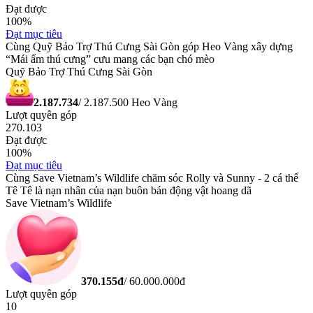
Đạt được
100
%
Đạt mục tiêu
Cùng Quỹ Bảo Trợ Thú Cưng Sài Gòn góp Heo Vàng xây dựng
“Mái ấm thú cưng” cưu mang các bạn chó mèo
Quỹ Bảo Trợ Thú Cưng Sài Gòn
2.187.734
/
2.187.500
Heo Vàng
Lượt quyên góp
270.103
Đạt được
100
%
Đạt mục tiêu
Cùng Save Vietnam’s Wildlife chăm sóc Rolly và Sunny - 2 cá thể
Tê Tê là nạn nhân của nạn buôn bán động vật hoang dã
Save Vietnam’s Wildlife
370.155
đ
/
60.000.000
đ
Lượt quyên góp
10