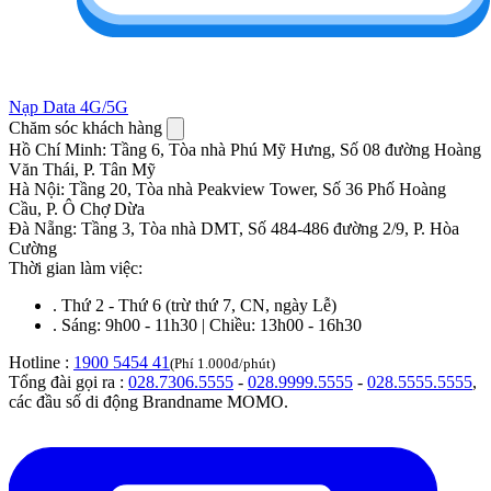
Nạp Data 4G/5G
Chăm sóc khách hàng
Hồ Chí Minh
:
Tầng 6, Tòa nhà Phú Mỹ Hưng, Số 08 đường Hoàng
Văn Thái, P. Tân Mỹ
Hà Nội
:
Tầng 20, Tòa nhà Peakview Tower, Số 36 Phố Hoàng
Cầu, P. Ô Chợ Dừa
Đà Nẵng
:
Tầng 3, Tòa nhà DMT, Số 484-486 đường 2/9, P. Hòa
Cường
Thời gian làm việc:
.
Thứ 2 - Thứ 6 (trừ thứ 7, CN, ngày Lễ)
.
Sáng: 9h00 - 11h30 | Chiều: 13h00 - 16h30
Hotline :
1900 5454 41
(Phí 1.000đ/phút)
Tổng đài gọi ra :
028.7306.5555
-
028.9999.5555
-
028.5555.5555
,
các đầu số di động Brandname MOMO.