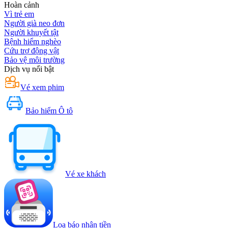
Hoàn cảnh
Vì trẻ em
Người già neo đơn
Người khuyết tật
Bệnh hiểm nghèo
Cứu trợ động vật
Bảo vệ môi trường
Dịch vụ nổi bật
Vé xem phim
Bảo hiểm Ô tô
Vé xe khách
Loa báo nhận tiền