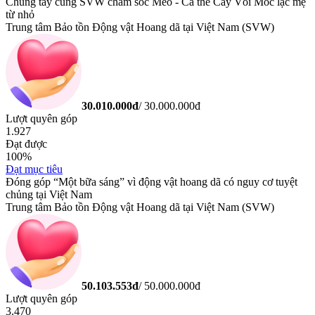
Chung tay cùng SVW chăm sóc Meo - Cá thể Cầy Vòi Mốc lạc mẹ
từ nhỏ
Trung tâm Bảo tồn Động vật Hoang dã tại Việt Nam (SVW)
30.010.000
đ
/
30.000.000
đ
Lượt quyên góp
1.927
Đạt được
100
%
Đạt mục tiêu
Đóng góp “Một bữa sáng” vì động vật hoang dã có nguy cơ tuyệt
chủng tại Việt Nam
Trung tâm Bảo tồn Động vật Hoang dã tại Việt Nam (SVW)
50.103.553
đ
/
50.000.000
đ
Lượt quyên góp
3.470