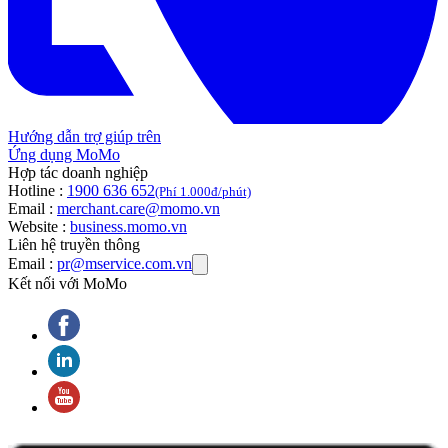
Hướng dẫn trợ giúp trên
Ứng dụng MoMo
Hợp tác doanh nghiệp
Hotline :
1900 636 652
(Phí 1.000đ/phút)
Email :
merchant.care@momo.vn
Website :
business.momo.vn
Liên hệ truyền thông
Email :
pr@mservice.com.vn
Kết nối với MoMo