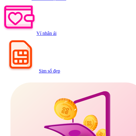
Ví nhân ái
Sim số đẹp