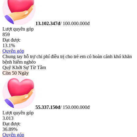
13.102.347
đ
/
100.000.000
đ
Lượt quyên góp
859
Đạt được
13.1
%
Quyên góp
Chung tay hỗ trợ chi phí điều trị cho trẻ em có hoàn cảnh khó khăn
bệnh hiểm nghèo
Quỹ Khởi Sự Từ Tâm
Còn
50 Ngày
55.337.150
đ
/
150.000.000
đ
Lượt quyên góp
3.013
Đạt được
36.89
%
Quyên góp