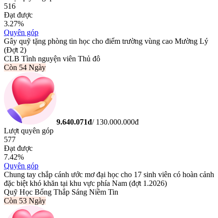
516
Đạt được
3.27
%
Quyên góp
Gây quỹ tặng phòng tin học cho điểm trường vùng cao Mường Lý
(Đợt 2)
CLB Tình nguyện viên Thủ đô
Còn
54 Ngày
9.640.071
đ
/
130.000.000
đ
Lượt quyên góp
577
Đạt được
7.42
%
Quyên góp
Chung tay chắp cánh ước mơ đại học cho 17 sinh viên có hoàn cảnh
đặc biệt khó khăn tại khu vực phía Nam (đợt 1.2026)
Quỹ Học Bổng Thắp Sáng Niềm Tin
Còn
53 Ngày