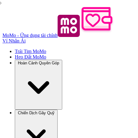
MoMo - Ứng dụng tài chính
Ví Nhân Ái
Trái Tim MoMo
Heo Đất MoMo
Hoàn Cảnh Quyên Góp
Chiến Dịch Gây Quỹ