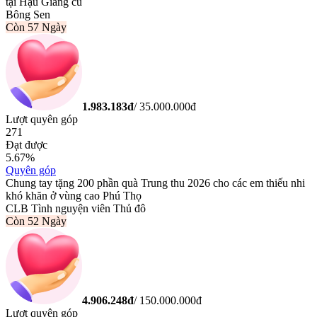
tại Hậu Giang cũ
Bông Sen
Còn
57 Ngày
1.983.183
đ
/
35.000.000
đ
Lượt quyên góp
271
Đạt được
5.67
%
Quyên góp
Chung tay tặng 200 phần quà Trung thu 2026 cho các em thiếu nhi
khó khăn ở vùng cao Phú Thọ
CLB Tình nguyện viên Thủ đô
Còn
52 Ngày
4.906.248
đ
/
150.000.000
đ
Lượt quyên góp