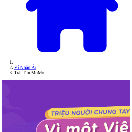
Ví Nhân Ái
Trái Tim MoMo