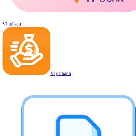
Ví trả sau
Vay nhanh