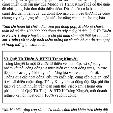
cùng chiến dịch lần này của MoMo và Trăng Khuyết để có thể giúp
đỡ những mẹ bầu đơn thân thiếu thốn. Dù số tiền có là bao nhiêu
cũng đều đáng trân quý, dù đóng góp nào cũng yêu thương để cùng
chung tay xây dựng nên ngôi nhà che nắng che mưa cho mẹ bầu.
*Sau khi hoàn tất chiến dịch kêu gọi đóng góp, MoMo sẽ chuyển
toàn bộ số tiền 100.000.000 đồng đã gây quỹ gửi đến Quỹ Từ Thiện
& BTXH Trăng Khuyết hỗ trợ chi phí mua sắm nội thất tại các mái
ấm. Chúng tôi sẽ cập nhật thêm thông tin về tiến độ dự án đến Quý
vị trong thời gian sớm nhất.
Về Quỹ Từ Thiện & BTXH Trăng Khuyết:
Trăng khuyết là một tổ chức từ thiện về nhân đạo và sự sống,
nhằm kết nối cộng đồng và thực hiện các hoạt động trợ giúp trực
tiếp cho các cụ già không nơi nương tựa và trẻ em bị bỏ rơi.
Thông qua các hoạt động: cứu trợ khẩn cấp, cung cấp bữa ăn, chỗ
ở và cải thiện cuộc sống. Trăng Khuyết hoạt động độc lập, phi tôn
giáo và phi lợi nhuận trên toàn lãnh thổ Việt Nam. Thông qua
pháp nhân là Quỹ Từ Thiện & BTXH Trăng Khuyết, một doanh
nghiệp xã hội, hoạt động 100% vì cộng đồng.
*MoMo biết rằng còn rất nhiều hoàn cảnh khó khăn trên khắp đất