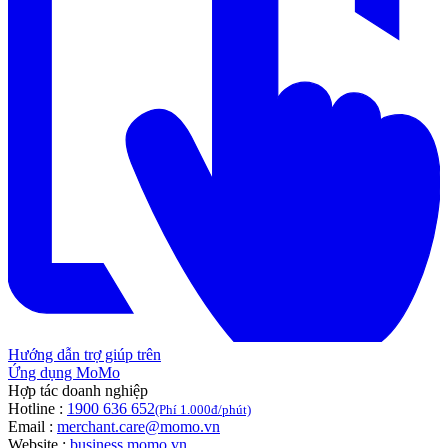
Hướng dẫn trợ giúp trên
Ứng dụng MoMo
Hợp tác doanh nghiệp
Hotline :
1900 636 652
(Phí 1.000đ/phút)
Email :
merchant.care@momo.vn
Website :
business.momo.vn