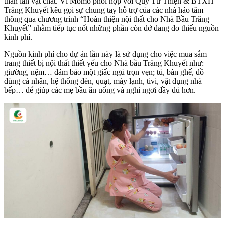
thần lẫn vật chất. Ví Momo phối hợp với Quỹ Từ Thiện & BTXH
Trăng Khuyết kêu gọi sự chung tay hỗ trợ của các nhà hảo tâm
thông qua chương trình “Hoàn thiện nội thất cho Nhà Bầu Trăng
Khuyết” nhằm tiếp tục nốt những phần còn dở dang do thiếu nguồn
kinh phí.
Nguồn kinh phí cho dự án lần này là sử dụng cho việc mua sắm
trang thiết bị nội thất thiết yếu cho Nhà bầu Trăng Khuyết như:
giường, nệm… đảm bảo một giấc ngủ trọn vẹn; tủ, bàn ghế, đồ
dùng cá nhân, hệ thống đèn, quạt, máy lạnh, tivi, vật dụng nhà
bếp… để giúp các mẹ bầu ăn uống và nghỉ ngơi đầy đủ hơn.