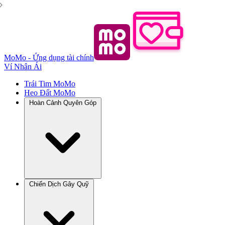
MoMo - Ứng dụng tài chính
Ví Nhân Ái
Trái Tim MoMo
Heo Đất MoMo
Hoàn Cảnh Quyên Góp
Chiến Dịch Gây Quỹ