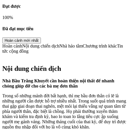
Đạt được
100
%
Đã đạt mục tiêu
Hoàn cảnh mới nhất
Hoàn cảnh
Nội dung chiến dịch
Nhà hảo tâm
Chương trình khác
Tin
tức cộng đồng
Nội dung chiến dịch
Nhà Bầu Trăng Khuyết cần hoàn thiện nội thất để nhanh
chóng giúp đỡ cho các bà mẹ đơn thân
Trong số những mảnh đời bất hạnh, thì mẹ bầu đơn thân có lẽ là
những người cần được hỗ trợ nhiều nhất. Trong suốt quá trình mang
thai gặp giai đoạn thai nghén, mệt mỏi lại thiếu vắng sự quan tâm từ
phía người thân, đặc biệt là chồng. Họ phải thường xuyên thăm
khám và kiểm tra định kỳ, bao lo toan lo lắng tiêu cực ập xuống
người mẹ gánh váng. Những tháng cuối của thai kỳ, để duy trì được
nguồn thu nhập đối với họ là vô cùng khó khăn.