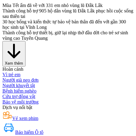
Mùa Tết ấm đã về với 331 em nhỏ vùng lũ Đắk Lắk
Thành công hỗ trợ 905 hộ dân vùng lũ Đắk Lắk phục hồi cuộc sống
sau thiên tai
30 học bổng và kiến thức tự bảo vệ bản thân đã đến với gần 300
học sinh tại Vĩnh Long
Thành công hỗ trợ thiết bị, giữ lại nhịp thở đầu đời cho trẻ sơ sinh
vùng cao Tuyên Quang
Xem thêm
Hoàn cảnh
Vì trẻ em
Người già neo đơn
Người khuyết tật
Bệnh hiểm nghèo
Cứu trợ động vật
Bảo vệ môi trường
Dịch vụ nổi bật
Vé xem phim
Bảo hiểm Ô tô