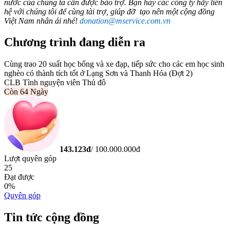
nước của chúng ta cần được bảo trợ. Bạn hay các công ty hãy liên
hệ với chúng tôi để cùng tài trợ, giúp đỡ tạo nên một cộng đồng
Việt Nam nhân ái nhé!
donation@mservice.com.vn
Chương trình đang diễn ra
Cùng trao 20 suất học bổng và xe đạp, tiếp sức cho các em học sinh
nghèo có thành tích tốt ở Lạng Sơn và Thanh Hóa (Đợt 2)
CLB Tình nguyện viên Thủ đô
Còn
64 Ngày
143.123
đ
/
100.000.000
đ
Lượt quyên góp
25
Đạt được
0
%
Quyên góp
Tin tức cộng đồng