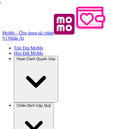
MoMo - Ứng dụng tài chính
Ví Nhân Ái
Trái Tim MoMo
Heo Đất MoMo
Hoàn Cảnh Quyên Góp
Chiến Dịch Gây Quỹ