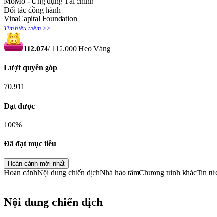
MoMo - Ứng dụng Tài chính
Đối tác đồng hành
VinaCapital Foundation
Tìm hiểu thêm >>
112.074
/
112.000
Heo Vàng
Lượt quyên góp
70.911
Đạt được
100
%
Đã đạt mục tiêu
Hoàn cảnh mới nhất
Hoàn cảnh
Nội dung chiến dịch
Nhà hảo tâm
Chương trình khác
Tin tứ
Nội dung chiến dịch