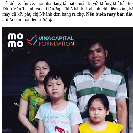
Tết đến Xuân về, mọi nhà đang tất bật chuẩn bị với không khí hân h
Đinh Văn Thanh và chị Dương Thị Nhành. Hai anh chị kiếm sống bằng
máy cũ kỹ, phụ chị Nhành dọn hàng ra chợ.
Nếu buôn may bán đắt,
2 đứa con tuổi đến trường.