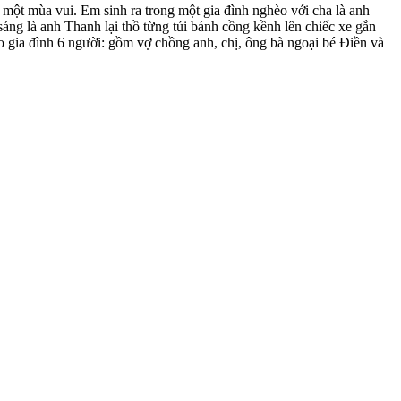
một mùa vui. Em sinh ra trong một gia đình nghèo với cha là anh
g là anh Thanh lại thồ từng túi bánh cồng kềnh lên chiếc xe gắn
ho gia đình 6 người: gồm vợ chồng anh, chị, ông bà ngoại bé Điền và