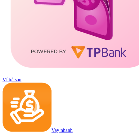
Ví trả sau
Vay nhanh