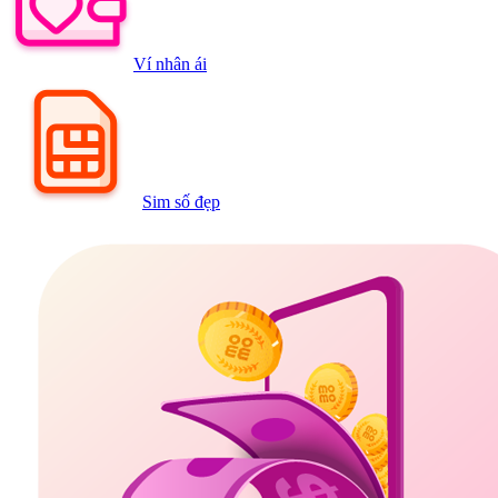
Ví nhân ái
Sim số đẹp