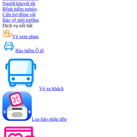
Người khuyết tật
Bệnh hiểm nghèo
Cứu trợ động vật
Bảo vệ môi trường
Dịch vụ nổi bật
Vé xem phim
Bảo hiểm Ô tô
Vé xe khách
Loa báo nhận tiền