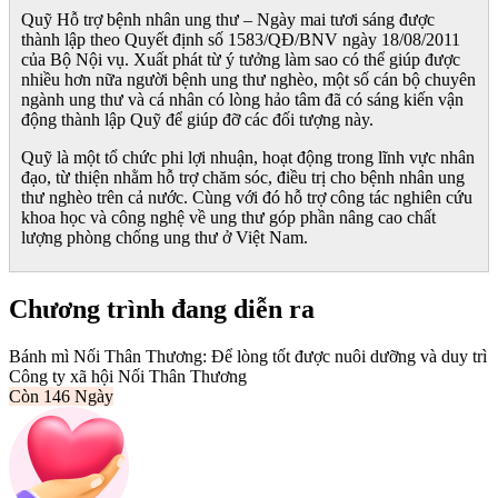
Quỹ Hỗ trợ bệnh nhân ung thư – Ngày mai tươi sáng được
thành lập theo Quyết định số 1583/QĐ/BNV ngày 18/08/2011
của Bộ Nội vụ. Xuất phát từ ý tưởng làm sao có thể giúp được
nhiều hơn nữa người bệnh ung thư nghèo, một số cán bộ chuyên
ngành ung thư và cá nhân có lòng hảo tâm đã có sáng kiến vận
động thành lập Quỹ để giúp đỡ các đối tượng này.
Quỹ là một tổ chức phi lợi nhuận, hoạt động trong lĩnh vực nhân
đạo, từ thiện nhằm hỗ trợ chăm sóc, điều trị cho bệnh nhân ung
thư nghèo trên cả nước. Cùng với đó hỗ trợ công tác nghiên cứu
khoa học và công nghệ về ung thư góp phần nâng cao chất
lượng phòng chống ung thư ở Việt Nam.
Chương trình đang diễn ra
Bánh mì Nối Thân Thương: Để lòng tốt được nuôi dưỡng và duy trì
Công ty xã hội Nối Thân Thương
Còn
146 Ngày