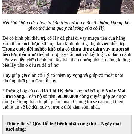
Nét khó khăn cực nhọc in hằn trên gương mặt cô nhưng không điều
gì có thể đánh gục ý chí sống của cô Hý.
Để có kinh phí điều trị, cô Hý đã phải đi vay mượn tiền của hàng
xóm thân thiết được 30 triệu làm kinh phí ở lại bệnh viện điều trị.
Trong cuộc đời nghèo khó của cô chưa từng dám vay mượn số
tiền lớn đến như thế
, nhưng nay đối mặt với bệnh tật cô đành đánh
liều vay tiền chữa bệnh cứu lấy bản thân nhưng thật sự cũng không
biết lấy tiền ở đâu ra để trả nợ.
Hãy giúp gia đình cô Hý có thêm hy vọng và giúp cô thoát khỏi
khoảng thời gian đen tối này!
*Trường hợp của cô
Đỗ Thị Hý
được bảo trợ bởi quỹ
Ngày Mai
Tươi Sáng
. Toàn bộ số tiền
50.000.000
đồng quyên góp sẽ được
dùng để trang trải chi phí phẫu thuật. Chúng tôi sẽ cập nhật thêm
thông tin về bé đến quý vị trong thời gian sớm nhất.
Thông tin về Qũy Hỗ trợ bệnh nhân ung thư – Ngày mai
tươi sáng: