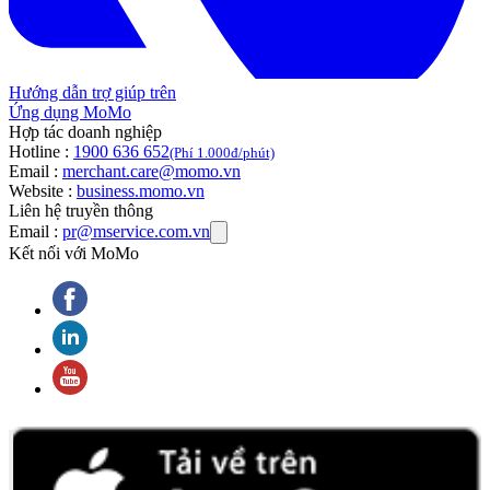
Hướng dẫn trợ giúp trên
Ứng dụng MoMo
Hợp tác doanh nghiệp
Hotline :
1900 636 652
(Phí 1.000đ/phút)
Email :
merchant.care@momo.vn
Website :
business.momo.vn
Liên hệ truyền thông
Email :
pr@mservice.com.vn
Kết nối với MoMo