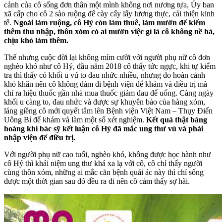
cảnh của cô sống đơn thân một mình không nơi nương tựa, Ủy ban
xã cấp cho cô 2 sào ruộng để cày cấy lấy lương thực, cải thiện kinh
tế.
Ngoài làm ruộng, cô Hý còn làm thuê, làm mướn để kiếm
thêm thu nhập, thôn xóm có ai mướn việc gì là cô không nề hà,
chịu khó làm thêm.
Thế nhưng cuộc đời lại không mỉm cười với người phụ nữ cô đơn
nghèo khó như cô Hý, đầu năm 2018 cô thấy tức ngực, khi tự kiểm
tra thì thấy có khối u vú to đau nhức nhiều, nhưng do hoàn cảnh
khó khăn nên cô không dám đi bệnh viện để khám và điều trị mà
chỉ ra hiệu thuốc gần nhà mua thuốc giảm đau để uống. Càng ngày
khối u càng to, đau nhức và được sự khuyên bảo của hàng xóm,
láng giềng cô mới quyết tâm lên Bệnh viện Việt Nam – Thụy Điển
Uông Bí để khám và làm một số xét nghiệm.
Kết quả thật bàng
hoàng khi bác sỹ kết luận cô Hý đã mắc ung thư vú và phải
nhập viện để điều trị.
Với người phụ nữ cao tuổi, nghèo khó, không được học hành như
cô Hý thì khái niệm ung thư khá xa lạ với cô, cô chỉ thấy người
cùng thôn xóm, những ai mắc căn bệnh quái ác này thì chỉ sống
được một thời gian sau đó đều ra đi nên cô cảm thấy sợ hãi.