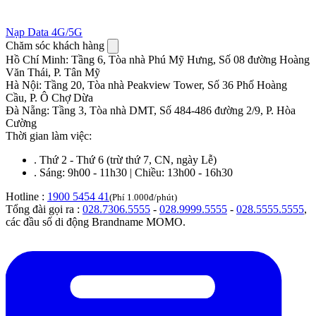
Nạp Data 4G/5G
Chăm sóc khách hàng
Hồ Chí Minh
:
Tầng 6, Tòa nhà Phú Mỹ Hưng, Số 08 đường Hoàng
Văn Thái, P. Tân Mỹ
Hà Nội
:
Tầng 20, Tòa nhà Peakview Tower, Số 36 Phố Hoàng
Cầu, P. Ô Chợ Dừa
Đà Nẵng
:
Tầng 3, Tòa nhà DMT, Số 484-486 đường 2/9, P. Hòa
Cường
Thời gian làm việc:
.
Thứ 2 - Thứ 6 (trừ thứ 7, CN, ngày Lễ)
.
Sáng: 9h00 - 11h30 | Chiều: 13h00 - 16h30
Hotline :
1900 5454 41
(Phí 1.000đ/phút)
Tổng đài gọi ra :
028.7306.5555
-
028.9999.5555
-
028.5555.5555
,
các đầu số di động Brandname MOMO.