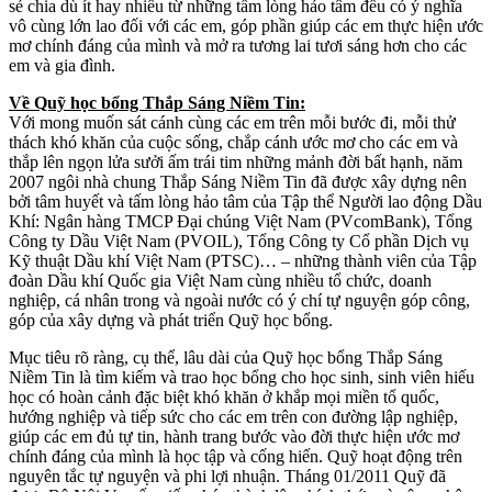
sẻ chia dù ít hay nhiều từ những tấm lòng hảo tâm đều có ý nghĩa
vô cùng lớn lao đối với các em, góp phần giúp các em thực hiện ước
mơ chính đáng của mình và mở ra tương lai tươi sáng hơn cho các
em và gia đình.
Về Quỹ học bổng Thắp Sáng Niềm Tin:
Với mong muốn sát cánh cùng các em trên mỗi bước đi, mỗi thử
thách khó khăn của cuộc sống, chắp cánh ước mơ cho các em và
thắp lên ngọn lửa sưởi ấm trái tim những mảnh đời bất hạnh, năm
2007 ngôi nhà chung Thắp Sáng Niềm Tin đã được xây dựng nên
bởi tâm huyết và tấm lòng hảo tâm của Tập thể Người lao động Dầu
Khí: Ngân hàng TMCP Đại chúng Việt Nam (PVcomBank), Tổng
Công ty Dầu Việt Nam (PVOIL), Tổng Công ty Cổ phần Dịch vụ
Kỹ thuật Dầu khí Việt Nam (PTSC)… – những thành viên của Tập
đoàn Dầu khí Quốc gia Việt Nam cùng nhiều tổ chức, doanh
nghiệp, cá nhân trong và ngoài nước có ý chí tự nguyện góp công,
góp của xây dựng và phát triển Quỹ học bổng.
Mục tiêu rõ ràng, cụ thể, lâu dài của Quỹ học bổng Thắp Sáng
Niềm Tin là tìm kiếm và trao học bổng cho học sinh, sinh viên hiếu
học có hoàn cảnh đặc biệt khó khăn ở khắp mọi miền tổ quốc,
hướng nghiệp và tiếp sức cho các em trên con đường lập nghiệp,
giúp các em đủ tự tin, hành trang bước vào đời thực hiện ước mơ
chính đáng của mình là học tập và cống hiến. Quỹ hoạt động trên
nguyên tắc tự nguyện và phi lợi nhuận. Tháng 01/2011 Quỹ đã