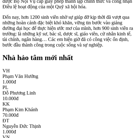
được Bộ Nội Vụ cấp giấy phép thành lập chính thức và công nhận
Điều lệ hoạt động của một Quỹ xã hội hóa.
Đến nay, hơn 1200 sinh viên nhờ sự giúp đỡ kịp thời đã vượt qua
những hoàn cảnh đặc biệt khó khăn, vững tin bước vào giảng
đường đại học để thực hiện ước mơ của mình, hơn 900 sinh viên ra
trường: là những kỹ sư, bác sĩ, dược sĩ, giáo viên, cử nhân kinh tế,
tài chính, ngân hàng… Các em hiện giờ đã có công việc ổn định,
bước đầu thành công trong cuộc sống và sự nghiệp.
Nhà hảo tâm mới nhất
VH
Phạm Văn Hưởng
1.000
đ
PL
Đỗ Phương Linh
10.000
đ
KK
Phạm Kim Khánh
70.000
đ
ĐT
Nguyễn Đức Thịnh
1.000
đ
VN