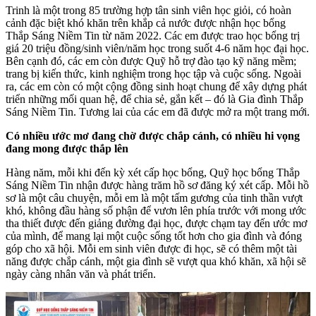
Trinh là một trong 85 trường hợp tân sinh viên học giỏi, có hoàn
cảnh đặc biệt khó khăn trên khắp cả nước được nhận học bổng
Thắp Sáng Niềm Tin từ năm 2022. Các em được trao học bổng trị
giá 20 triệu đồng/sinh viên/năm học trong suốt 4-6 năm học đại học.
Bên cạnh đó, các em còn được Quỹ hỗ trợ đào tạo kỹ năng mềm;
trang bị kiến thức, kinh nghiệm trong học tập và cuộc sống. Ngoài
ra, các em còn có một cộng đồng sinh hoạt chung để xây dựng phát
triển những mối quan hệ, để chia sẻ, gắn kết – đó là Gia đình Thắp
Sáng Niềm Tin. Tương lai của các em đã được mở ra một trang mới.
Có nhiều ước mơ đang chờ được chắp cánh, có nhiều hi vọng
đang mong được thắp lên
Hàng năm, mỗi khi đến kỳ xét cấp học bổng, Quỹ học bổng Thắp
Sáng Niềm Tin nhận được hàng trăm hồ sơ đăng ký xét cấp. Mỗi hồ
sơ là một câu chuyện, mỗi em là một tấm gương của tinh thần vượt
khó, không đầu hàng số phận để vươn lên phía trước với mong ước
tha thiết được đến giảng đường đại học, được chạm tay đến ước mơ
của mình, để mang lại một cuộc sống tốt hơn cho gia đình và đóng
góp cho xã hội. Mỗi em sinh viên được đi học, sẽ có thêm một tài
năng được chắp cánh, một gia đình sẽ vượt qua khó khăn, xã hội sẽ
ngày càng nhân văn và phát triển.