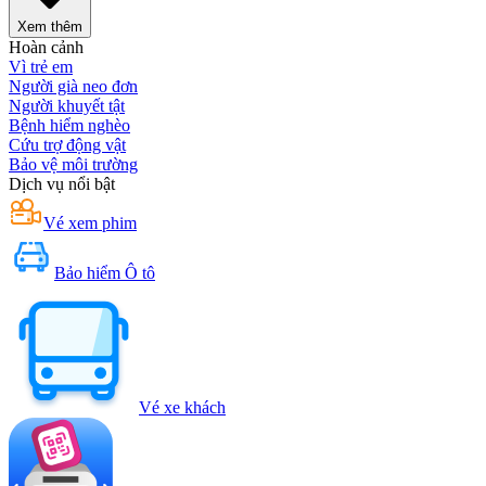
Xem thêm
Hoàn cảnh
Vì trẻ em
Người già neo đơn
Người khuyết tật
Bệnh hiểm nghèo
Cứu trợ động vật
Bảo vệ môi trường
Dịch vụ nổi bật
Vé xem phim
Bảo hiểm Ô tô
Vé xe khách