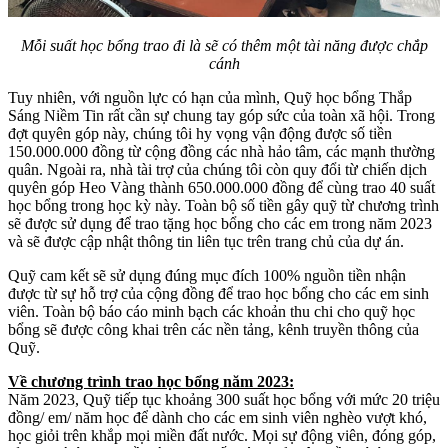
Mỗi suất học bổng trao đi là sẽ có thêm một tài năng được chắp
cánh
Tuy nhiên, với nguồn lực có hạn của mình, Quỹ học bổng Thắp
Sáng Niềm Tin rất cần sự chung tay góp sức của toàn xã hội. Trong
đợt quyên góp này, chúng tôi hy vọng vận động được số tiền
150.000.000 đồng từ cộng đồng các nhà hảo tâm, các mạnh thường
quân. Ngoài ra, nhà tài trợ của chúng tôi còn quy đổi từ chiến dịch
quyên góp Heo Vàng thành 650.000.000 đồng để cùng trao 40 suất
học bổng trong học kỳ này. Toàn bộ số tiền gây quỹ từ chương trình
sẽ được sử dụng để trao tặng học bổng cho các em trong năm 2023
và sẽ được cập nhật thông tin liên tục trên trang chủ của dự án.
Quỹ cam kết sẽ sử dụng đúng mục đích 100% nguồn tiền nhận
được từ sự hỗ trợ của cộng đồng để trao học bổng cho các em sinh
viên. Toàn bộ báo cáo minh bạch các khoản thu chi cho quỹ học
bổng sẽ được công khai trên các nền tảng, kênh truyền thông của
Quỹ.
Về chương trình trao học bổng năm 2023:
Năm 2023, Quỹ tiếp tục khoảng 300 suất học bổng với mức 20 triệu
đồng/ em/ năm học để dành cho các em sinh viên nghèo vượt khó,
học giỏi trên khắp mọi miền đất nước. Mọi sự động viên, đóng góp,