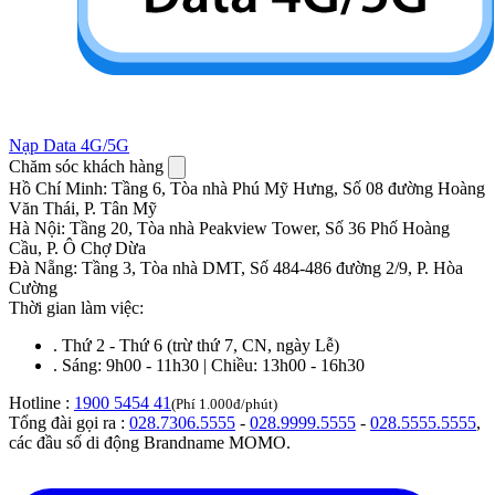
Nạp Data 4G/5G
Chăm sóc khách hàng
Hồ Chí Minh
:
Tầng 6, Tòa nhà Phú Mỹ Hưng, Số 08 đường Hoàng
Văn Thái, P. Tân Mỹ
Hà Nội
:
Tầng 20, Tòa nhà Peakview Tower, Số 36 Phố Hoàng
Cầu, P. Ô Chợ Dừa
Đà Nẵng
:
Tầng 3, Tòa nhà DMT, Số 484-486 đường 2/9, P. Hòa
Cường
Thời gian làm việc:
.
Thứ 2 - Thứ 6 (trừ thứ 7, CN, ngày Lễ)
.
Sáng: 9h00 - 11h30 | Chiều: 13h00 - 16h30
Hotline :
1900 5454 41
(Phí 1.000đ/phút)
Tổng đài gọi ra :
028.7306.5555
-
028.9999.5555
-
028.5555.5555
,
các đầu số di động Brandname MOMO.