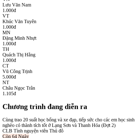
Lưu Văn Nam
1.000
đ
VT
Khúc Văn Tuyên
1.000
đ
MN
Đặng Minh Nhựt
1.000
đ
TH
Quách Thị Hằng
1.000
đ
CT
Vũ Công Trịnh
5.000
đ
NT
Châu Ngọc Trân
1.105
đ
Chương trình đang diễn ra
Cùng trao 20 suất học bổng và xe đạp, tiếp sức cho các em học sinh
nghèo có thành tích tốt ở Lạng Sơn và Thanh Hóa (Đợt 2)
CLB Tình nguyện viên Thủ đô
Còn
64 Ngày