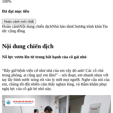
100
%
Đã đạt mục tiêu
Hoàn cảnh mới nhất
Hoàn cảnh
Nội dung chiến dịch
Nhà hảo tâm
Chương trình khác
Tin
tức cộng đồng
Nội dung chiến dịch
Nỗ lực vươn lên từ trong bất hạnh của cô gái nhỏ
“Bây giờ bệnh viện cứ như nhà của em vậy đó anh! Các cô chú
trong phòng, ai cũng quý em lắm!” – nói đoạn, em nhanh nhẹn với
tay lấy bình nước nóng rót vào ly mời mọi người. Nghe câu nói của
em, chúng tôi đột nhiên cảm thấy nghẹn lòng, và thầm khâm phục
nghị lực của cô gái bé nhỏ này.