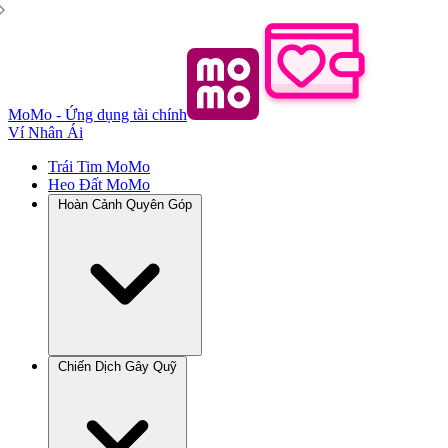
MoMo - Ứng dụng tài chính
Ví Nhân Ái
Trái Tim MoMo
Heo Đất MoMo
Hoàn Cảnh Quyên Góp
Chiến Dịch Gây Quỹ