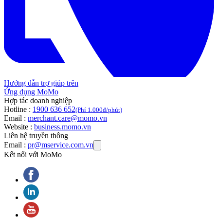
Hướng dẫn trợ giúp trên
Ứng dụng MoMo
Hợp tác doanh nghiệp
Hotline :
1900 636 652
(Phí 1.000đ/phút)
Email :
merchant.care@momo.vn
Website :
business.momo.vn
Liên hệ truyền thông
Email :
pr@mservice.com.vn
Kết nối với MoMo