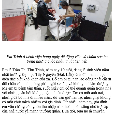
Em Trinh ở bệnh viện hàng ngày để động viên và chăm sóc ba
trong những cuộc phẫu thuật liên tiếp
Em là Trần Thị Thu Trinh, năm nay 19 tuổi, đang là sinh viên năm
nhất trường Đại học Tây Nguyên (Đắk Lắk). Gia đình em thuộc
diện đặc biệt khó khăn của xã. Bố em bị tai nạn lao động phải cắt đi
đôi chân của mình, ông phải ngồi xe lăn, và không thể làm được gì.
Mẹ em bị bệnh tâm thần, suốt ngày chỉ có thể quanh quẩn trong nhà
với những câu hỏi không một ai hiểu được. Em có một anh trai,
nhưng đã bỏ nhà đi nhiều năm, dù vẫn giữ liên lạc nhưng lại không
có một chút trách nhiệm với gia đình. Từ nhiều năm nay, gia đình
em vốn chẳng có nguồn thu nhập nào, hoàn toàn sống nhờ trợ cấp
của nhà nước và mạnh thường quân. Bữa đói, bữa no là chuyện