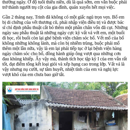
thường ngày. Ở độ tuổi thiếu niên, dù là quá sớm, em vẫn buộc phải
trở thành người trụ cột của gia đình, quán xuyến hết mọi việc.
Gần 2 tháng nay, Trinh đã không có một giấc ngủ trọn vẹn. Bố em
bị di chứng của vết thương cũ, phải nhập viện điều trị và được bác
sĩ chỉ định phẫu thuật cắt bỏ thêm một phần chân vốn đã cụt. Những
ngày sau phẫu thuật là những ngày cực kỳ vất vả với em, một buổi
đi học, rồi buổi còn lại ghé bệnh viện chăm sóc bố. Vết mổ của bố
không những không lành, mà còn bị nhiễm trùng, buộc phải mổ
thêm một lần nữa, vậy là em lại phải tiếp tục ở lại bệnh viện hàng
ngày chăm sóc cho bố, đồng hành giúp ông vượt qua những cơn
đau khủng khiếp. Ấy vậy mà, thành tích học tập kỳ I của em vẫn rất
tốt, đạt điểm tổng kết loại giỏi và xếp hạng cao trong lớp. Vất vả là
vậy nhưng nụ cười, sự tâm huyết, nhiệt tình của em và nghị lực
vượt khó của em chưa bao giờ tắt.