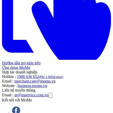
Hướng dẫn trợ giúp trên
Ứng dụng MoMo
Hợp tác doanh nghiệp
Hotline :
1900 636 652
(Phí 1.000đ/phút)
Email :
merchant.care@momo.vn
Website :
business.momo.vn
Liên hệ truyền thông
Email :
pr@mservice.com.vn
Kết nối với MoMo