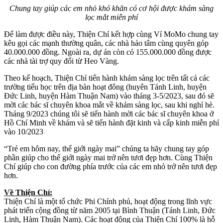
Chung tay giúp các em nhỏ khó khăn có cơ hội được khám sàng
lọc mắt miễn phí
Để làm được điều này, Thiện Chí kết hợp cùng Ví MoMo chung tay
kêu gọi các mạnh thường quân, các nhà hảo tâm cùng quyên góp
40.000.000 đồng. Ngoài ra, dự án còn có 155.000.000 đồng được
các nhà tài trợ quy đổi từ Heo Vàng.
Theo kế hoạch, Thiện Chí tiến hành khám sàng lọc trên tất cả các
trường tiểu học trên địa bàn hoạt đông (huyên Tánh Linh, huyện
Đức Linh, huyện Hàm Thuận Nam) vào tháng 3-5/2023, sau đó sẽ
mời các bác sĩ chuyên khoa mắt về khám sàng lọc, sau khi nghỉ hè.
Tháng 9/2023 chúng tôi sẽ tiến hành mời các bác sĩ chuyên khoa ở
Hồ Chí Minh về khám và sẽ tiến hành đặt kinh và cấp kinh miễn phí
vào 10/2023
“Trẻ em hôm nay, thế giới ngày mai” chúng ta hãy chung tay góp
phần giúp cho thế giới ngày mai trở nên tươi đẹp hơn. Cùng Thiện
Chí giúp cho con đường phía trước của các em nhỏ trở nên tươi đẹp
hơn.
Về Thiện Chí:
Thiện Chí là một tổ chức Phi Chính phủ, hoạt động trong lĩnh vực
phát triển cộng đồng từ năm 2005 tại Bình Thuận (Tánh Linh, Đức
Linh, Hàm Thuận Nam). Các hoạt động của Thiện Chí 100% là hỗ