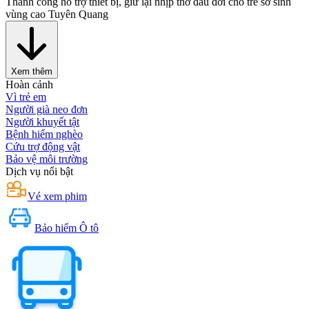
Thành công hỗ trợ thiết bị, giữ lại nhịp thở đầu đời cho trẻ sơ sinh
vùng cao Tuyên Quang
Xem thêm
Hoàn cảnh
Vì trẻ em
Người già neo đơn
Người khuyết tật
Bệnh hiểm nghèo
Cứu trợ động vật
Bảo vệ môi trường
Dịch vụ nổi bật
Vé xem phim
Bảo hiểm Ô tô