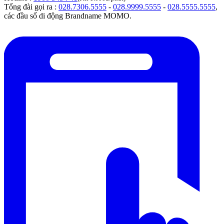
Tổng đài gọi ra :
028.7306.5555
-
028.9999.5555
-
028.5555.5555
,
các đầu số di động Brandname MOMO.