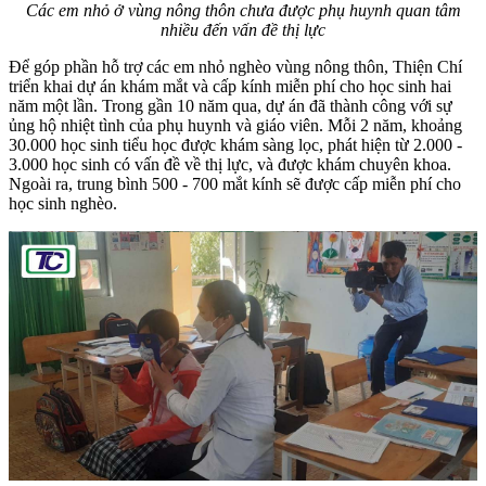
Các em nhỏ ở vùng nông thôn chưa được phụ huynh quan tâm
nhiều đến vấn đề thị lực
Để góp phần hỗ trợ các em nhỏ nghèo vùng nông thôn, Thiện Chí
triển khai dự án khám mắt và cấp kính miễn phí cho học sinh hai
năm một lần. Trong gần 10 năm qua, dự án đã thành công với sự
ủng hộ nhiệt tình của phụ huynh và giáo viên. Mỗi 2 năm, khoảng
30.000 học sinh tiểu học được khám sàng lọc, phát hiện từ 2.000 -
3.000 học sinh có vấn đề về thị lực, và được khám chuyên khoa.
Ngoài ra, trung bình 500 - 700 mắt kính sẽ được cấp miễn phí cho
học sinh nghèo.