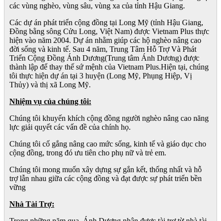
các vùng nghèo, vùng sâu, vùng xa của tỉnh Hậu Giang.
Các dự án phát triển cộng đồng tại Long Mỹ (tỉnh Hậu Giang,
Đồng bằng sông Cửu Long, Việt Nam) được Vietnam Plus thực
hiện vào năm 2004. Dự án nhằm giúp các hộ nghèo nâng cao
đời sống và kinh tế. Sau 4 năm, Trung Tâm Hỗ Trợ Và Phát
Triển Cộng Đồng Ánh Dương(Trung tâm Ánh Dương) được
thành lập để thay thế sứ mệnh của Vietnam Plus.Hiện tại, chúng
tôi thực hiện dự án tại 3 huyện (Long Mỹ, Phụng Hiệp, Vị
Thủy) và thị xã Long Mỹ.
Nhiệm vụ của chúng tôi:
Chúng tôi khuyến khích cộng đồng người nghèo nâng cao năng
lực giải quyết các vấn đề của chính họ.
Chúng tôi cố gắng nâng cao mức sống, kinh tế và giáo dục cho
cộng đồng, trong đó ưu tiên cho phụ nữ và trẻ em.
Chúng tôi mong muốn xây dựng sự gắn kết, thống nhất và hỗ
trợ lẫn nhau giữa các cộng đồng và đạt được sự phát triển bền
vững
Nhà Tài Trợ:
Trong những năm qua, Ánh Dương nhận được tài trợ từ nhà tài