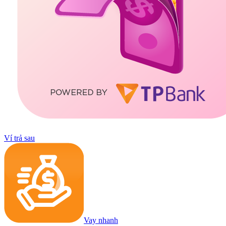
Ví trả sau
Vay nhanh