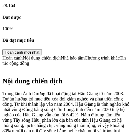
28.164
Đạt được
100
%
Đã đạt mục tiêu
Hoàn cảnh mới nhất
Hoàn cảnh
Nội dung chiến dịch
Nhà hảo tâm
Chương trình khác
Tin
tức cộng đồng
Nội dung chiến dịch
Trung tâm Ánh Dương đã hoạt động tại Hậu Giang từ năm 2008.
Dự án hướng tới mục tiêu xóa đói giảm nghèo và phát triển cộng
đồng. Từ khi thành lập vào năm 2004, Hậu Giang là tỉnh nghèo khó
nhất vùng Đồng bằng sông Cửu Long, tính đến năm 2020 tỉ lệ hộ
nghèo của Hậu Giang vẫn còn tới 6.42%. Nằm ở trung tâm tiểu
vùng Tây sông Hậu, phần lớn địa bàn của tỉnh Hậu Giang có hệ
thống sông, rạch chằng chịt; vùng nông thôn rộng, vì vậy khoảng
80% người dân nơi đây sống bằng nghề chăn nuôi và trồng trọt.