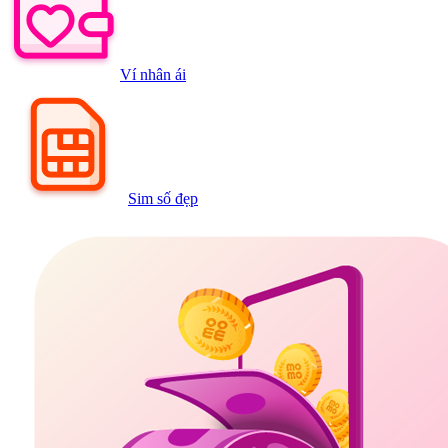
Ví nhân ái
Sim số đẹp