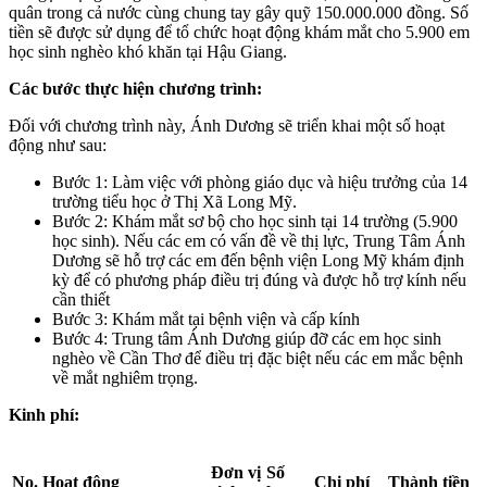
quân trong cả nước cùng chung tay gây quỹ 150.000.000 đồng. Số
tiền sẽ được sử dụng để tổ chức hoạt động khám mắt cho 5.900 em
học sinh nghèo khó khăn tại Hậu Giang.
Các bước thực hiện chương trình:
Đối với chương trình này, Ánh Dương sẽ triển khai một số hoạt
động như sau:
Bước 1: Làm việc với phòng giáo dục và hiệu trưởng của 14
trường tiểu học ở Thị Xã Long Mỹ.
Bước 2: Khám mắt sơ bộ cho học sinh tại 14 trường (5.900
học sinh). Nếu các em có vấn đề về thị lực, Trung Tâm Ánh
Dương sẽ hỗ trợ các em đến bệnh viện Long Mỹ khám định
kỳ để có phương pháp điều trị đúng và được hỗ trợ kính nếu
cần thiết
Bước 3: Khám mắt tại bệnh viện và cấp kính
Bước 4: Trung tâm Ánh Dương giúp đỡ các em học sinh
nghèo về Cần Thơ để điều trị đặc biệt nếu các em mắc bệnh
về mắt nghiêm trọng.
Kinh phí:
Đơn vị
Số
No.
Hoạt động
Chi phí
Thành tiền