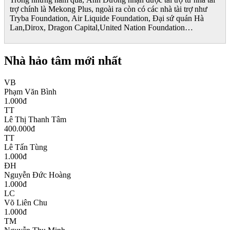
trợ chính là Mekong Plus, ngoài ra còn có các nhà tài trợ như
Tryba Foundation, Air Liquide Foundation, Đại sứ quán Hà
Lan,Dirox, Dragon Capital,United Nation Foundation…
Nhà hảo tâm mới nhất
VB
Phạm Văn Bình
1.000
đ
TT
Lê Thị Thanh Tâm
400.000
đ
TT
Lê Tấn Tùng
1.000
đ
ĐH
Nguyễn Đức Hoàng
1.000
đ
LC
Võ Liên Chu
1.000
đ
TM