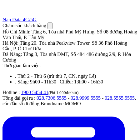
Nạp Data 4G/5G
Chăm sóc khách hàng
Hồ Chí Minh
:
Tầng 6, Tòa nhà Phú Mỹ Hưng, Số 08 đường Hoàng
Văn Thái, P. Tân Mỹ
Hà Nội
:
Tầng 20, Tòa nhà Peakview Tower, Số 36 Phố Hoàng
Cầu, P. Ô Chợ Dừa
Đà Nẵng
:
Tầng 3, Tòa nhà DMT, Số 484-486 đường 2/9, P. Hòa
Cường
Thời gian làm việc:
.
Thứ 2 - Thứ 6 (trừ thứ 7, CN, ngày Lễ)
.
Sáng: 9h00 - 11h30 | Chiều: 13h00 - 16h30
Hotline :
1900 5454 41
(Phí 1.000đ/phút)
Tổng đài gọi ra :
028.7306.5555
-
028.9999.5555
-
028.5555.5555
,
các đầu số di động Brandname MOMO.