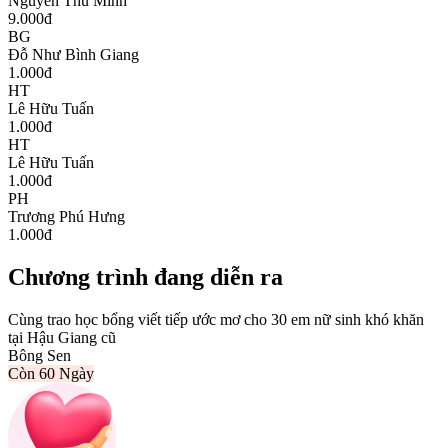
Nguyễn Thu Minh
9.000
đ
BG
Đỗ Như Bình Giang
1.000
đ
HT
Lê Hữu Tuấn
1.000
đ
HT
Lê Hữu Tuấn
1.000
đ
PH
Trương Phú Hưng
1.000
đ
Chương trình đang diễn ra
Cùng trao học bổng viết tiếp ước mơ cho 30 em nữ sinh khó khăn
tại Hậu Giang cũ
Bông Sen
Còn
60 Ngày