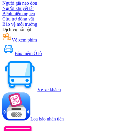
Người già neo đơn
Người khuyết tật
Bệnh hiểm nghèo
Cứu trợ động vật
Bảo vệ môi trường
Dịch vụ nổi bật
Vé xem phim
Bảo hiểm Ô tô
Vé xe khách
Loa báo nhận tiền