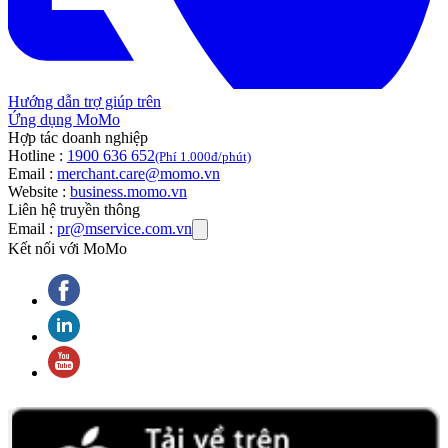
Hướng dẫn trợ giúp trên
Ứng dụng MoMo
Hợp tác doanh nghiệp
Hotline :
1900 636 652
(Phí 1.000đ/phút)
Email :
merchant.care@momo.vn
Website :
business.momo.vn
Liên hệ truyền thông
Email :
pr@mservice.com.vn
Kết nối với MoMo