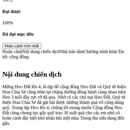
Đạt được
100
%
Đã đạt mục tiêu
Hoàn cảnh mới nhất
Hoàn cảnh
Nội dung chiến dịch
Nhà hảo tâm
Chương trình khác
Tin
tức cộng đồng
Nội dung chiến dịch
Mừng Heo Đất lên 4, là dịp để cộng đồng Heo Đất và Quỹ từ thiện
Hoa Chia Sẻ cùng nhìn lại chặng đường đồng hành cùng nhau năm
Heo 3 tuổi đầy rực rỡ đã qua. Nhờ có các chủ trại Heo Đất, Quỹ từ
thiện Hoa Chia Sẻ đã gặt hái được những thành quả vô cùng đáng
quý. Trong dịp Heo lên 4, chúng tôi mong muốn Cộng đồng Heo
Đất cùng chung tay gây quỹ trao 30 suất quà cho các em nhỏ có
hoàn cảnh đặc biệt khó khăn khi một mùa Trung thu nữa đang đến
gần.