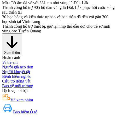
Mùa Tết ấm đã về với 331 em nhỏ vùng lũ Đắk Lắk
Thành công hỗ trợ 905 hộ dân vùng lũ Đắk Lắk phục hồi cuộc sống
sau thiên tai
30 học bổng và kiến thức tự bảo vệ bản thân đã đến với gần 300
học sinh tại Vĩnh Long
Thành công hỗ trợ thiết bị, giữ lại nhịp thở đầu đời cho trẻ sơ sinh
vùng cao Tuyên Quang
Xem thêm
Hoàn cảnh
Vì trẻ em
Người già neo đơn
Người khuyết tật
Bệnh hiểm nghèo
Cứu trợ động vật
Bảo vệ môi trường
Dịch vụ nổi bật
Vé xem phim
Bảo hiểm Ô tô