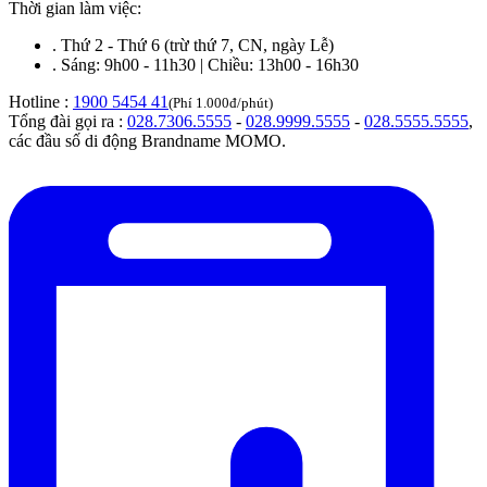
Thời gian làm việc:
.
Thứ 2 - Thứ 6 (trừ thứ 7, CN, ngày Lễ)
.
Sáng: 9h00 - 11h30 | Chiều: 13h00 - 16h30
Hotline :
1900 5454 41
(Phí 1.000đ/phút)
Tổng đài gọi ra :
028.7306.5555
-
028.9999.5555
-
028.5555.5555
,
các đầu số di động Brandname MOMO.