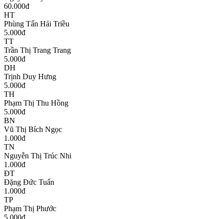
60.000
đ
HT
Phùng Tấn Hải Triều
5.000
đ
TT
Trần Thị Trang Trang
5.000
đ
DH
Trịnh Duy Hưng
5.000
đ
TH
Phạm Thị Thu Hồng
5.000
đ
BN
Vũ Thị Bích Ngọc
1.000
đ
TN
Nguyễn Thị Trúc Nhi
1.000
đ
ĐT
Đặng Đức Tuấn
1.000
đ
TP
Phạm Thị Phước
5.000
đ