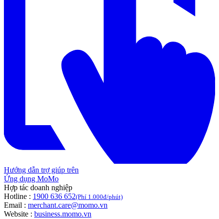
Hướng dẫn trợ giúp trên
Ứng dụng MoMo
Hợp tác doanh nghiệp
Hotline :
1900 636 652
(Phí 1.000đ/phút)
Email :
merchant.care@momo.vn
Website :
business.momo.vn