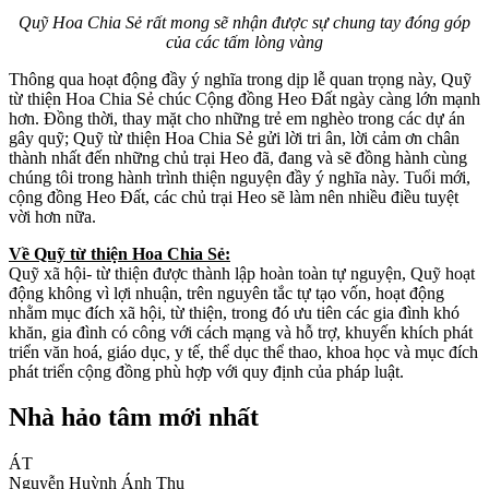
Quỹ Hoa Chia Sẻ rất mong sẽ nhận được sự chung tay đóng góp
của các tấm lòng vàng
Thông qua hoạt động đầy ý nghĩa trong dịp lễ quan trọng này, Quỹ
từ thiện Hoa Chia Sẻ chúc Cộng đồng Heo Đất ngày càng lớn mạnh
hơn. Đồng thời, thay mặt cho những trẻ em nghèo trong các dự án
gây quỹ; Quỹ từ thiện Hoa Chia Sẻ gửi lời tri ân, lời cảm ơn chân
thành nhất đến những chủ trại Heo đã, đang và sẽ đồng hành cùng
chúng tôi trong hành trình thiện nguyện đầy ý nghĩa này. Tuổi mới,
cộng đồng Heo Đất, các chủ trại Heo sẽ làm nên nhiều điều tuyệt
vời hơn nữa.
Về Quỹ từ thiện Hoa Chia Sẻ:
Quỹ xã hội- từ thiện được thành lập hoàn toàn tự nguyện, Quỹ hoạt
động không vì lợi nhuận, trên nguyên tắc tự tạo vốn, hoạt động
nhằm mục đích xã hội, từ thiện, trong đó ưu tiên các gia đình khó
khăn, gia đình có công với cách mạng và hỗ trợ, khuyến khích phát
triển văn hoá, giáo dục, y tế, thể dục thể thao, khoa học và mục đích
phát triển cộng đồng phù hợp với quy định của pháp luật.
Nhà hảo tâm mới nhất
ÁT
Nguyễn Huỳnh Ánh Thu