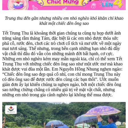
Trung thu đến gần nhưng nhiều em nhỏ nghèo khó khăn chỉ khao
khát một chiếc đèn ông sao
Tết Trung Thu là khoảng thời gian chúng ta cùng tụ họp dưới ánh
trăng sáng rằm tháng Tám, đặc biệt là các em nhỏ được thỏa sức
phá cỗ, rước đèn, chơi các trò chơi cổ tích và mơ ước về một ngày
mai tươi sáng. Thế nhưng, trong bên cạnh những bạn nhỏ đủ đầy
vật chất thì đâu đó vẫn còn những mảnh đời bất hạnh, cơ cực.
Những em nhỏ nghèo kém may mắn ngoài kia, chỉ có thể xem Tết
Trung Thu với những chiếc đèn ông sao như một ước mơ mà khao
khát được vui đùa một lần. Em Nguyễn Hồng Nhung nghẹn ngào:
“Chiếc đèn ông sao đẹp quá cô nhỉ, con chỉ mong Trung Thu này
có đèn ông sao để được rước đèn cùng các bạn thôi”. Ước muốn
giản đơn ấy lại khiến chúng ta nghẹn ngào, bởi một chiếc đèn ông
sao tưởng chừng chẳng có nhiều giá trị về mặt vật chất, nhưng
những em nhỏ trong gia cảnh nghèo lại không thể mua được.