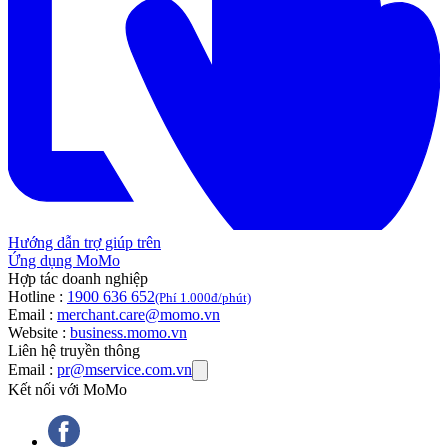
Hướng dẫn trợ giúp trên
Ứng dụng MoMo
Hợp tác doanh nghiệp
Hotline :
1900 636 652
(Phí 1.000đ/phút)
Email :
merchant.care@momo.vn
Website :
business.momo.vn
Liên hệ truyền thông
Email :
pr@mservice.com.vn
Kết nối với MoMo