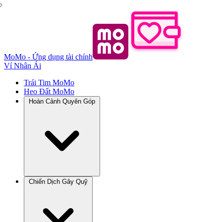
MoMo - Ứng dụng tài chính
Ví Nhân Ái
Trái Tim MoMo
Heo Đất MoMo
Hoàn Cảnh Quyên Góp
Chiến Dịch Gây Quỹ