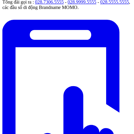
Tổng đài gọi ra :
028.7306.5555
-
028.9999.5555
-
028.5555.5555
,
các đầu số di động Brandname MOMO.