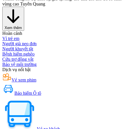
vùng cao Tuyên Quang
Xem thêm
Hoàn cảnh
Vì trẻ em
Người già neo đơn
Người khuyết tật
Bệnh hiểm nghèo
Cứu trợ động vật
Bảo vệ môi trường
Dịch vụ nổi bật
Vé xem phim
Bảo hiểm Ô tô
Vé xe khách