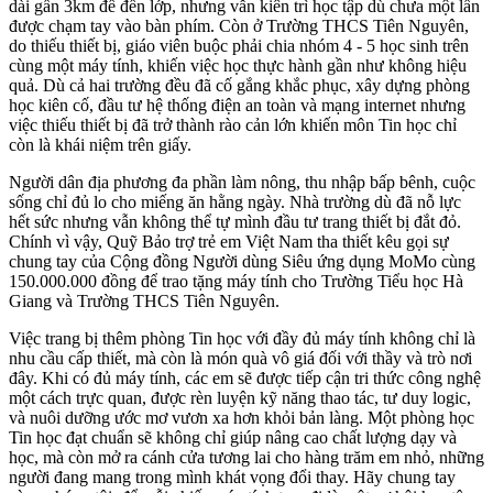
dài gần 3km để đến lớp, nhưng vẫn kiên trì học tập dù chưa một lần
được chạm tay vào bàn phím. Còn ở Trường THCS Tiên Nguyên,
do thiếu thiết bị, giáo viên buộc phải chia nhóm 4 - 5 học sinh trên
cùng một máy tính, khiến việc học thực hành gần như không hiệu
quả. Dù cả hai trường đều đã cố gắng khắc phục, xây dựng phòng
học kiên cố, đầu tư hệ thống điện an toàn và mạng internet nhưng
việc thiếu thiết bị đã trở thành rào cản lớn khiến môn Tin học chỉ
còn là khái niệm trên giấy.
Người dân địa phương đa phần làm nông, thu nhập bấp bênh, cuộc
sống chỉ đủ lo cho miếng ăn hằng ngày. Nhà trường dù đã nỗ lực
hết sức nhưng vẫn không thể tự mình đầu tư trang thiết bị đắt đỏ.
Chính vì vậy, Quỹ Bảo trợ trẻ em Việt Nam tha thiết kêu gọi sự
chung tay của Cộng đồng Người dùng Siêu ứng dụng MoMo cùng
150.000.000 đồng để trao tặng máy tính cho Trường Tiểu học Hà
Giang và Trường THCS Tiên Nguyên.
Việc trang bị thêm phòng Tin học với đầy đủ máy tính không chỉ là
nhu cầu cấp thiết, mà còn là món quà vô giá đối với thầy và trò nơi
đây. Khi có đủ máy tính, các em sẽ được tiếp cận tri thức công nghệ
một cách trực quan, được rèn luyện kỹ năng thao tác, tư duy logic,
và nuôi dưỡng ước mơ vươn xa hơn khỏi bản làng. Một phòng học
Tin học đạt chuẩn sẽ không chỉ giúp nâng cao chất lượng dạy và
học, mà còn mở ra cánh cửa tương lai cho hàng trăm em nhỏ, những
người đang mang trong mình khát vọng đổi thay. Hãy chung tay