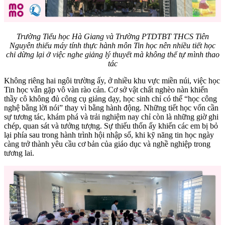
Trường Tiểu học Hà Giang và Trường PTDTBT THCS Tiên
Nguyên thiếu máy tính thực hành môn Tin học nên nhiều tiết học
chỉ dừng lại ở việc nghe giảng lý thuyết mà không thể tự mình thao
tác
Không riêng hai ngôi trường ấy, ở nhiều khu vực miền núi, việc học
Tin học vẫn gặp vô vàn rào cản. Cơ sở vật chất nghèo nàn khiến
thầy cô không đủ công cụ giảng dạy, học sinh chỉ có thể “học công
nghệ bằng lời nói” thay vì bằng hành động. Những tiết học vốn cần
sự tương tác, khám phá và trải nghiệm nay chỉ còn là những giờ ghi
chép, quan sát và tưởng tượng. Sự thiếu thốn ấy khiến các em bị bỏ
lại phía sau trong hành trình hội nhập số, khi kỹ năng tin học ngày
càng trở thành yêu cầu cơ bản của giáo dục và nghề nghiệp trong
tương lai.