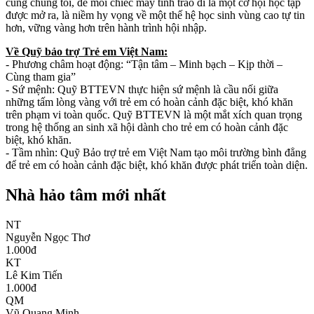
cùng chúng tôi, để mỗi chiếc máy tính trao đi là một cơ hội học tập
được mở ra, là niềm hy vọng về một thế hệ học sinh vùng cao tự tin
hơn, vững vàng hơn trên hành trình hội nhập.
Về Quỹ bảo trợ Trẻ em Việt Nam:
- Phương châm hoạt động: “Tận tâm – Minh bạch – Kịp thời –
Cùng tham gia”
- Sứ mệnh: Quỹ BTTEVN thực hiện sứ mệnh là cầu nối giữa
những tấm lòng vàng với trẻ em có hoàn cảnh đặc biệt, khó khăn
trên phạm vi toàn quốc. Quỹ BTTEVN là một mắt xích quan trọng
trong hệ thống an sinh xã hội dành cho trẻ em có hoàn cảnh đặc
biệt, khó khăn.
- Tầm nhìn: Quỹ Bảo trợ trẻ em Việt Nam tạo môi trường bình đẳng
để trẻ em có hoàn cảnh đặc biệt, khó khăn được phát triển toàn diện.
Nhà hảo tâm mới nhất
NT
Nguyễn Ngọc Thơ
1.000
đ
KT
Lê Kim Tiến
1.000
đ
QM
Vũ Quang Minh