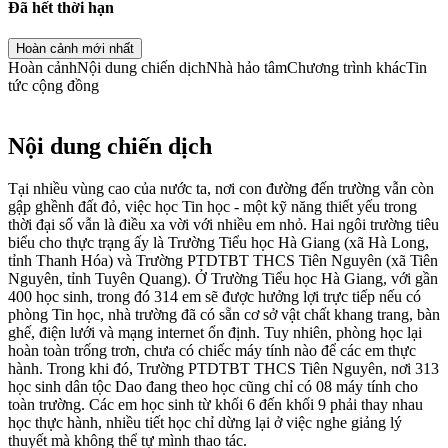
Đã hết thời hạn
Hoàn cảnh mới nhất
Hoàn cảnh
Nội dung chiến dịch
Nhà hảo tâm
Chương trình khác
Tin
tức cộng đồng
Nội dung chiến dịch
Tại nhiều vùng cao của nước ta, nơi con đường đến trường vẫn còn
gập ghềnh đất đỏ, việc học Tin học - một kỹ năng thiết yếu trong
thời đại số vẫn là điều xa vời với nhiều em nhỏ. Hai ngôi trường tiêu
biểu cho thực trạng ấy là Trường Tiểu học Hà Giang (xã Hà Long,
tỉnh Thanh Hóa) và Trường PTDTBT THCS Tiên Nguyên (xã Tiên
Nguyên, tỉnh Tuyên Quang). Ở Trường Tiểu học Hà Giang, với gần
400 học sinh, trong đó 314 em sẽ được hưởng lợi trực tiếp nếu có
phòng Tin học, nhà trường đã có sẵn cơ sở vật chất khang trang, bàn
ghế, điện lưới và mạng internet ổn định. Tuy nhiên, phòng học lại
hoàn toàn trống trơn, chưa có chiếc máy tính nào để các em thực
hành. Trong khi đó, Trường PTDTBT THCS Tiên Nguyên, nơi 313
học sinh dân tộc Dao đang theo học cũng chỉ có 08 máy tính cho
toàn trường. Các em học sinh từ khối 6 đến khối 9 phải thay nhau
học thực hành, nhiều tiết học chỉ dừng lại ở việc nghe giảng lý
thuyết mà không thể tự mình thao tác.