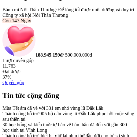
Bánh mì Nối Thân Thương: Để lòng tốt được nuôi dưỡng và duy trì
Công ty xã hội Nối Thân Thương
Còn
147 Ngày
188.945.159
đ
/
500.000.000
đ
Lượt quyên góp
11.763
Đạt được
37
%
Quyên góp
Tin tức cộng đồng
Mùa Tết ấm đã về với 331 em nhỏ vùng lũ Đắk Lắk
Thành công hỗ trợ 905 hộ dân vùng lũ Đắk Lắk phục hồi cuộc sống
sau thiên tai
30 học bổng và kiến thức tự bảo vệ bản thân đã đến với gần 300
học sinh tại Vĩnh Long
Thành công hỗ trợ thiết bị, giữ lại nhịp thở đầu đời cho trẻ sơ sinh