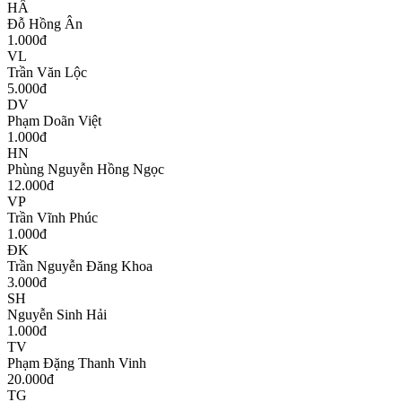
HÂ
Đỗ Hồng Ân
1.000
đ
VL
Trần Văn Lộc
5.000
đ
DV
Phạm Doãn Việt
1.000
đ
HN
Phùng Nguyễn Hồng Ngọc
12.000
đ
VP
Trần Vĩnh Phúc
1.000
đ
ĐK
Trần Nguyễn Đăng Khoa
3.000
đ
SH
Nguyễn Sinh Hải
1.000
đ
TV
Phạm Đặng Thanh Vinh
20.000
đ
TG