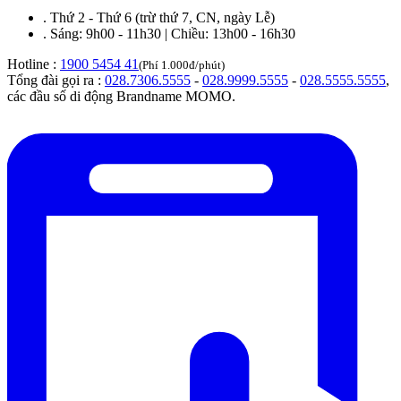
.
Thứ 2 - Thứ 6 (trừ thứ 7, CN, ngày Lễ)
.
Sáng: 9h00 - 11h30 | Chiều: 13h00 - 16h30
Hotline :
1900 5454 41
(Phí 1.000đ/phút)
Tổng đài gọi ra :
028.7306.5555
-
028.9999.5555
-
028.5555.5555
,
các đầu số di động Brandname MOMO.