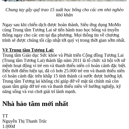
Chung tay gây quỹ trao 15 suất học bổng cho các em nhỏ nghèo
khó khăn
Ngay sau khi chiến dịch được hoàn thành, Siêu ứng dụng MoMo
cùng Trung tâm Tương Lai sẽ tiến hành trao học bổng và truyền
thông ngay cho các em tại địa phương. Mọi thông tin về chương
trình sẽ được chúng tôi cập nhật tới quý vị trong thời gian sớm nhất.
Về Trung tâm Tương Lai:
Trung tâm Giáo dục Sức khỏe và Phát triển Cộng đồng Tương Lai
(Trung tâm Tương Lai) thành lập năm 2011 là tổ chức xã hội với sứ
mệnh hoạt động vì trẻ em và thanh thiếu niên có hoàn cảnh đặc biệt.
Đến thời điểm hiện tại, đã có hơn 25.000 trẻ em và thanh thiếu niên
có hoàn cảnh đặc trên khắp 15 tỉnh thành cả nước được hưởng lợi.
Trung tâm Tương lai không chỉ giúp đỡ về mặt tài chính mà còn
quan tâm giúp đỡ trẻ em và thanh thiếu niên về hướng nghiệp, kỹ
năng sống và vui chơi giải trí lành mạnh.
Nhà hảo tâm mới nhất
TT
Nguyễn Thị Thanh Trúc
1.000
đ