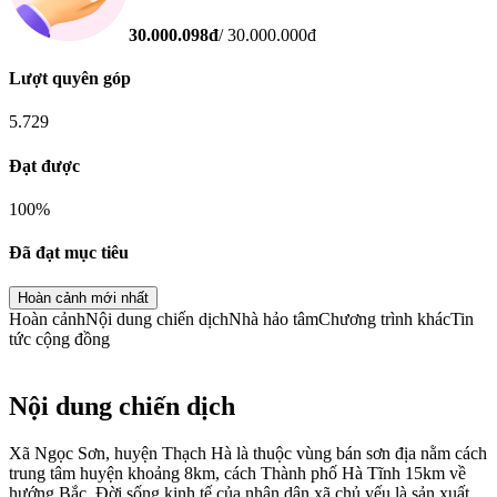
30.000.098
đ
/
30.000.000
đ
Lượt quyên góp
5.729
Đạt được
100
%
Đã đạt mục tiêu
Hoàn cảnh mới nhất
Hoàn cảnh
Nội dung chiến dịch
Nhà hảo tâm
Chương trình khác
Tin
tức cộng đồng
Nội dung chiến dịch
Xã Ngọc Sơn, huyện Thạch Hà là thuộc vùng bán sơn địa nằm cách
trung tâm huyện khoảng 8km, cách Thành phố Hà Tĩnh 15km về
hướng Bắc. Đời sống kinh tế của nhân dân xã chủ yếu là sản xuất