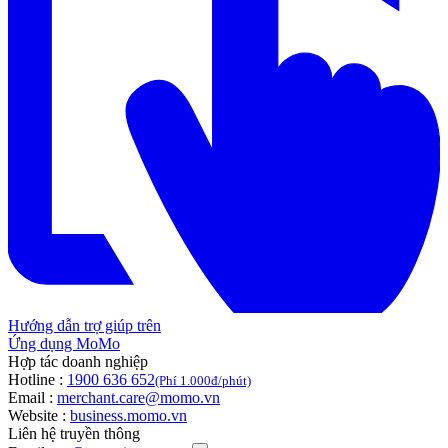
Hướng dẫn trợ giúp trên
Ứng dụng MoMo
Hợp tác doanh nghiệp
Hotline :
1900 636 652
(Phí 1.000đ/phút)
Email :
merchant.care@momo.vn
Website :
business.momo.vn
Liên hệ truyền thông