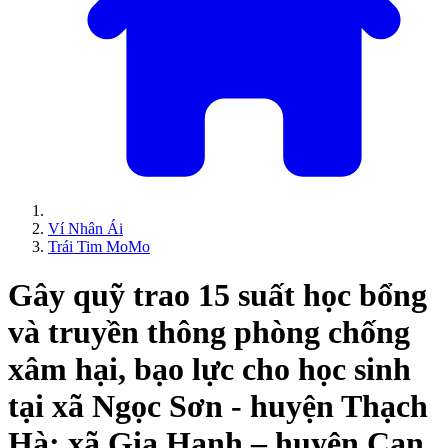
Ví Nhân Ái
Trái Tim MoMo
Gây quỹ trao 15 suất học bổng
và truyền thông phòng chống
xâm hại, bạo lực cho học sinh
tại xã Ngọc Sơn - huyện Thạch
Hà; xã Gia Hanh – huyện Can