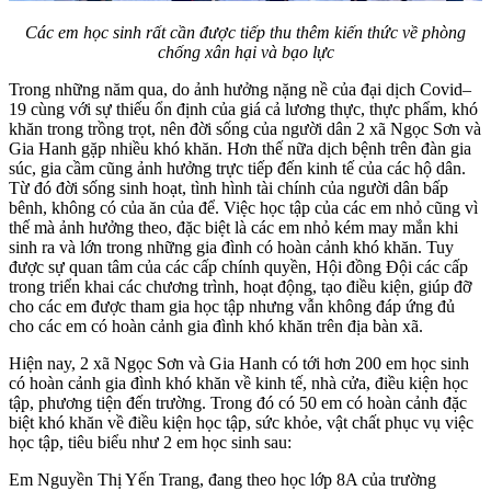
Các em học sinh rất cần được tiếp thu thêm kiến thức về phòng
chống xân hại và bạo lực
Trong những năm qua, do ảnh hưởng nặng nề của đại dịch Covid–
19 cùng với sự thiếu ổn định của giá cả lương thực, thực phẩm, khó
khăn trong trồng trọt, nên đời sống của người dân 2 xã Ngọc Sơn và
Gia Hanh gặp nhiều khó khăn. Hơn thế nữa dịch bệnh trên đàn gia
súc, gia cầm cũng ảnh hưởng trực tiếp đến kinh tế của các hộ dân.
Từ đó đời sống sinh hoạt, tình hình tài chính của người dân bấp
bênh, không có của ăn của để. Việc học tập của các em nhỏ cũng vì
thế mà ảnh hưởng theo, đặc biệt là các em nhỏ kém may mắn khi
sinh ra và lớn trong những gia đình có hoàn cảnh khó khăn. Tuy
được sự quan tâm của các cấp chính quyền, Hội đồng Đội các cấp
trong triển khai các chương trình, hoạt động, tạo điều kiện, giúp đỡ
cho các em được tham gia học tập nhưng vẫn không đáp ứng đủ
cho các em có hoàn cảnh gia đình khó khăn trên địa bàn xã.
Hiện nay, 2 xã Ngọc Sơn và Gia Hanh có tới hơn 200 em học sinh
có hoàn cảnh gia đình khó khăn về kinh tế, nhà cửa, điều kiện học
tập, phương tiện đến trường. Trong đó có 50 em có hoàn cảnh đặc
biệt khó khăn về điều kiện học tập, sức khỏe, vật chất phục vụ việc
học tập, tiêu biểu như 2 em học sinh sau:
Em Nguyền Thị Yến Trang, đang theo học lớp 8A của trường