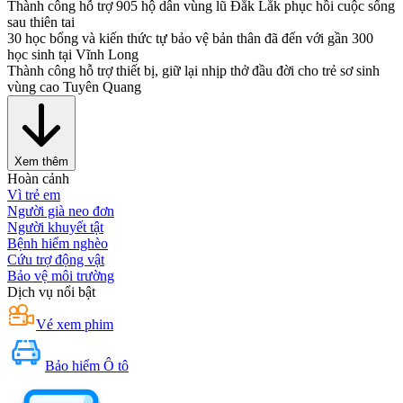
Thành công hỗ trợ 905 hộ dân vùng lũ Đắk Lắk phục hồi cuộc sống
sau thiên tai
30 học bổng và kiến thức tự bảo vệ bản thân đã đến với gần 300
học sinh tại Vĩnh Long
Thành công hỗ trợ thiết bị, giữ lại nhịp thở đầu đời cho trẻ sơ sinh
vùng cao Tuyên Quang
Xem thêm
Hoàn cảnh
Vì trẻ em
Người già neo đơn
Người khuyết tật
Bệnh hiểm nghèo
Cứu trợ động vật
Bảo vệ môi trường
Dịch vụ nổi bật
Vé xem phim
Bảo hiểm Ô tô