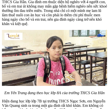
THCS Gia Hân. Gia đình em thuộc diện hộ nghèo với 4 người con,
bố và em trai út không may mắn gặp bệnh hiểm nghèo nên sức khoẻ
thường ốm đau triền miên. Trong nhà chỉ có một mình mẹ lam lũ
làm thuê nuôi con ăn học và còn phải lo thêm chi phí thuốc men
hàng ngày cho bố và em trai, nên gia đình ngày càng trở nên khó
khăn và kiệt quệ.
Em Yến Trang đang theo học lớp 8A của trường THCS Gia Hân
Hiện đang học lớp lớp 7B tại trường THCS Ngọc Sơn, em Nguyễn
Văn Quang sinh ra trong một gia đình rất khó khăn. Em không có