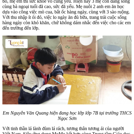
bố, mẹ em thì sức khoẻ vô cùng yếu. Hiện nay 3 mẹ con đang sống
cùng bà ngoại tuổi đã cao, sức đã yếu. Mẹ nuôi 2 anh em ăn học
dựa vào công việc mò cua, bắt ốc hàng ngày, cùng với 3 sào ruộng.
Với thu nhập ít ỏi đó, việc lo ngày ăn đủ bữa, trang trải cuộc sống
hàng ngày còn khó khăn, chứ không dám nhắc đến việc cho các em
đến trường đến lớp.
Em Nguyễn Văn Quang hiện đang học lớp lớp 7B tại trường THCS
Ngọc Sơn
Với tinh thần lá lành đùm lá rách, tương thân tương ái của người
Việt Nam, Siêu ứng dụng MoMo kết hợp cùng Trung tâm Giáo dục