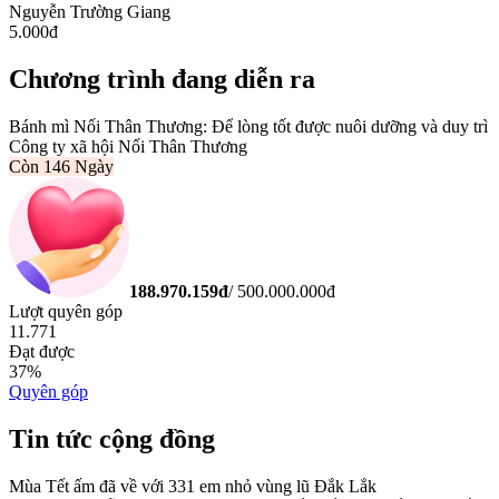
Nguyễn Trường Giang
5.000
đ
Chương trình đang diễn ra
Bánh mì Nối Thân Thương: Để lòng tốt được nuôi dưỡng và duy trì
Công ty xã hội Nối Thân Thương
Còn
146 Ngày
188.970.159
đ
/
500.000.000
đ
Lượt quyên góp
11.771
Đạt được
37
%
Quyên góp
Tin tức cộng đồng
Mùa Tết ấm đã về với 331 em nhỏ vùng lũ Đắk Lắk