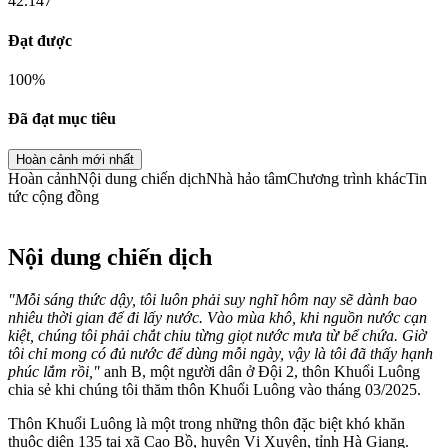
42.147
Đạt được
100
%
Đã đạt mục tiêu
Hoàn cảnh mới nhất
Hoàn cảnh
Nội dung chiến dịch
Nhà hảo tâm
Chương trình khác
Tin
tức cộng đồng
Nội dung chiến dịch
"Mỗi sáng thức dậy, tôi luôn phải suy nghĩ hôm nay sẽ dành bao
nhiêu thời gian để đi lấy nước. Vào mùa khô, khi nguồn nước cạn
kiệt, chúng tôi phải chắt chiu từng giọt nước mưa từ bể chứa. Giờ
tôi chỉ mong có đủ nước để dùng mỗi ngày, vậy là tôi đã thấy hạnh
phúc lắm rồi,"
anh B, một người dân ở Đội 2, thôn Khuổi Luông
chia sẻ khi chúng tôi thăm thôn Khuổi Luông vào tháng 03/2025.
Thôn Khuổi Luông là một trong những thôn đặc biệt khó khăn
thuộc diện 135 tại xã Cao Bồ, huyện Vị Xuyên, tỉnh Hà Giang.