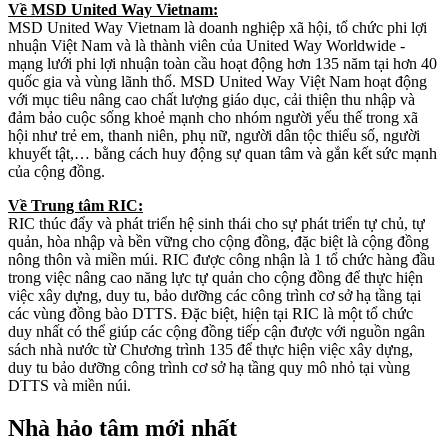
Về MSD United Way Vietnam:
MSD United Way Vietnam là doanh nghiệp xã hội, tổ chức phi lợi
nhuận Việt Nam và là thành viên của United Way Worldwide -
mạng lưới phi lợi nhuận toàn cầu hoạt động hơn 135 năm tại hơn 40
quốc gia và vùng lãnh thổ. MSD United Way Việt Nam hoạt động
với mục tiêu nâng cao chất lượng giáo dục, cải thiện thu nhập và
đảm bảo cuộc sống khoẻ mạnh cho nhóm người yếu thế trong xã
hội như trẻ em, thanh niên, phụ nữ, người dân tộc thiểu số, người
khuyết tật,… bằng cách huy động sự quan tâm và gắn kết sức mạnh
của cộng đồng.
Về Trung tâm RIC:
RIC thúc đẩy và phát triển hệ sinh thái cho sự phát triển tự chủ, tự
quản, hòa nhập và bền vững cho cộng đồng, đặc biệt là cộng đồng
nông thôn và miền múi. RIC được công nhận là 1 tổ chức hàng đầu
trong việc nâng cao năng lực tự quản cho cộng đồng để thực hiện
việc xây dựng, duy tu, bảo dưỡng các công trình cơ sở hạ tầng tại
các vùng đồng bào DTTS. Đặc biệt, hiện tại RIC là một tổ chức
duy nhất có thể giúp các cộng đồng tiếp cận được với nguồn ngân
sách nhà nước từ Chương trình 135 để thực hiện việc xây dựng,
duy tu bảo dưỡng công trình cơ sở hạ tầng quy mô nhỏ tại vùng
DTTS và miền núi.
Nhà hảo tâm mới nhất