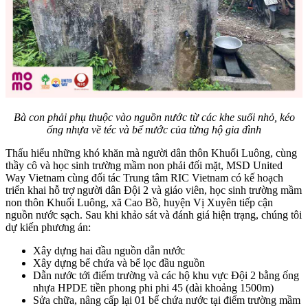
Bà con phải phụ thuộc vào nguồn nước từ các khe suối nhỏ, kéo
ống nhựa về téc và bể nước của từng hộ gia đình
Thấu hiểu những khó khăn mà người dân thôn Khuổi Luông, cùng
thầy cô và học sinh trường mầm non phải đối mặt, MSD United
Way Vietnam cùng đối tác Trung tâm RIC Vietnam có kế hoạch
triển khai hỗ trợ người dân Đội 2 và giáo viên, học sinh trường mầm
non thôn Khuổi Luông, xã Cao Bồ, huyện Vị Xuyên tiếp cận
nguồn nước sạch. Sau khi khảo sát và đánh giá hiện trạng, chúng tôi
dự kiến phương án:
Xây dựng hai đầu nguồn dẫn nước
Xây dựng bể chứa và bể lọc đầu nguồn
Dẫn nước tới điểm trường và các hộ khu vực Đội 2 bằng ống
nhựa HPDE tiền phong phi phi 45 (dài khoảng 1500m)
Sửa chữa, nâng cấp lại 01 bể chứa nước tại điểm trường mầm