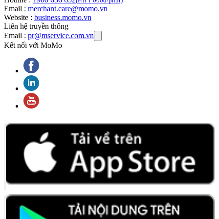
(Phí 1.000đ/phút)
Email :
merchant.care@momo.vn
Website :
business.momo.vn
Liên hệ truyền thông
Email :
pr@mservice.com.vn
Kết nối với MoMo