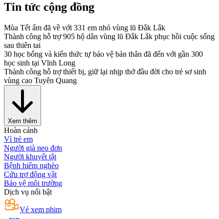
Tin tức cộng đồng
Mùa Tết ấm đã về với 331 em nhỏ vùng lũ Đắk Lắk
Thành công hỗ trợ 905 hộ dân vùng lũ Đắk Lắk phục hồi cuộc sống
sau thiên tai
30 học bổng và kiến thức tự bảo vệ bản thân đã đến với gần 300
học sinh tại Vĩnh Long
Thành công hỗ trợ thiết bị, giữ lại nhịp thở đầu đời cho trẻ sơ sinh
vùng cao Tuyên Quang
Xem thêm
Hoàn cảnh
Vì trẻ em
Người già neo đơn
Người khuyết tật
Bệnh hiểm nghèo
Cứu trợ động vật
Bảo vệ môi trường
Dịch vụ nổi bật
Vé xem phim