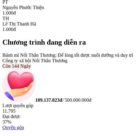
PT
Nguyễn Phước Thiện
1.000
đ
TH
Lê Thị Thanh Hà
1.000
đ
Chương trình đang diễn ra
Bánh mì Nối Thân Thương: Để lòng tốt được nuôi dưỡng và duy trì
Công ty xã hội Nối Thân Thương
Còn
144 Ngày
189.137.823
đ
/
500.000.000
đ
Lượt quyên góp
11.795
Đạt được
37
%
Quyên góp