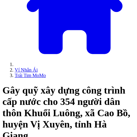
Ví Nhân Ái
Trái Tim MoMo
Gây quỹ xây dựng công trình
cấp nước cho 354 người dân
thôn Khuổi Luông, xã Cao Bồ,
huyện Vị Xuyên, tỉnh Hà
Giang.