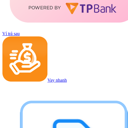
Ví trả sau
Vay nhanh