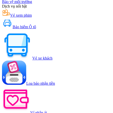
Bảo vệ môi trường
Dịch vụ nổi bật
Vé xem phim
Bảo hiểm Ô tô
Vé xe khách
Loa báo nhận tiền
Ví nhân ái