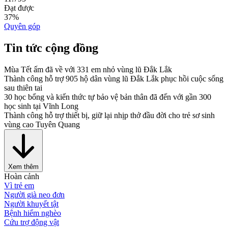
Đạt được
37
%
Quyên góp
Tin tức cộng đồng
Mùa Tết ấm đã về với 331 em nhỏ vùng lũ Đắk Lắk
Thành công hỗ trợ 905 hộ dân vùng lũ Đắk Lắk phục hồi cuộc sống
sau thiên tai
30 học bổng và kiến thức tự bảo vệ bản thân đã đến với gần 300
học sinh tại Vĩnh Long
Thành công hỗ trợ thiết bị, giữ lại nhịp thở đầu đời cho trẻ sơ sinh
vùng cao Tuyên Quang
Xem thêm
Hoàn cảnh
Vì trẻ em
Người già neo đơn
Người khuyết tật
Bệnh hiểm nghèo
Cứu trợ động vật