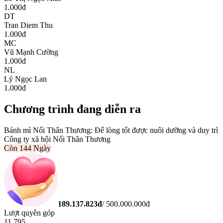
1.000
đ
DT
Tran Diem Thu
1.000
đ
MC
Vũ Mạnh Cường
1.000
đ
NL
Lý Ngọc Lan
1.000
đ
Chương trình đang diễn ra
Bánh mì Nối Thân Thương: Để lòng tốt được nuôi dưỡng và duy trì
Công ty xã hội Nối Thân Thương
Còn
144 Ngày
189.137.823
đ
/
500.000.000
đ
Lượt quyên góp
11.795