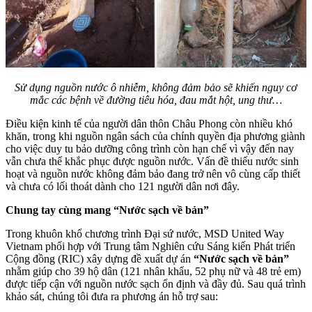
Sử dụng nguồn nước ô nhiễm, không đảm bảo sẽ khiến nguy cơ
mắc các bệnh về đường tiêu hóa, đau mắt hột, ung thư…
Điều kiện kinh tế của người dân thôn Châu Phong còn nhiều khó
khăn, trong khi nguồn ngân sách của chính quyền địa phương giành
cho việc duy tu bảo dưỡng công trình còn hạn chế vì vậy đến nay
vẫn chưa thể khắc phục được nguồn nước. Vấn đề thiếu nước sinh
hoạt và nguồn nước không đảm bảo đang trở nên vô cùng cấp thiết
và chưa có lối thoát dành cho 121 người dân nơi đây.
Chung tay cùng mang “Nước sạch về bản”
Trong khuôn khổ chương trình Đại sứ nước, MSD United Way
Vietnam phối hợp với Trung tâm Nghiên cứu Sáng kiến Phát triển
Cộng đồng (RIC) xây dựng đề xuất dự án
“Nước sạch về bản”
nhằm giúp cho 39 hộ dân (121 nhân khẩu, 52 phụ nữ và 48 trẻ em)
được tiếp cận với nguồn nước sạch ổn định và đầy đủ. Sau quá trình
khảo sát, chúng tôi đưa ra phương án hỗ trợ sau: