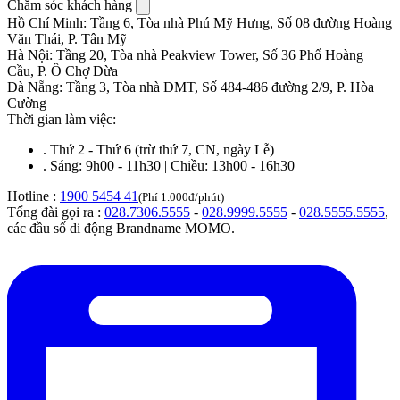
Chăm sóc khách hàng
Hồ Chí Minh
:
Tầng 6, Tòa nhà Phú Mỹ Hưng, Số 08 đường Hoàng
Văn Thái, P. Tân Mỹ
Hà Nội
:
Tầng 20, Tòa nhà Peakview Tower, Số 36 Phố Hoàng
Cầu, P. Ô Chợ Dừa
Đà Nẵng
:
Tầng 3, Tòa nhà DMT, Số 484-486 đường 2/9, P. Hòa
Cường
Thời gian làm việc:
.
Thứ 2 - Thứ 6 (trừ thứ 7, CN, ngày Lễ)
.
Sáng: 9h00 - 11h30 | Chiều: 13h00 - 16h30
Hotline :
1900 5454 41
(Phí 1.000đ/phút)
Tổng đài gọi ra :
028.7306.5555
-
028.9999.5555
-
028.5555.5555
,
các đầu số di động Brandname MOMO.