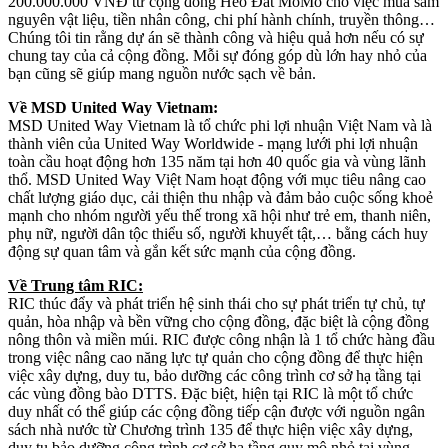
200.000.000 VNĐ từ cộng đồng Heo Đất MoMo cho việc mua sắm
nguyên vật liệu, tiền nhân công, chi phí hành chính, truyền thông…
Chúng tôi tin rằng dự án sẽ thành công và hiệu quả hơn nếu có sự
chung tay của cả cộng đồng. Mỗi sự đóng góp dù lớn hay nhỏ của
bạn cũng sẽ giúp mang nguồn nước sạch về bản.
Về MSD United Way Vietnam:
MSD United Way Vietnam là tổ chức phi lợi nhuận Việt Nam và là
thành viên của United Way Worldwide - mạng lưới phi lợi nhuận
toàn cầu hoạt động hơn 135 năm tại hơn 40 quốc gia và vùng lãnh
thổ. MSD United Way Việt Nam hoạt động với mục tiêu nâng cao
chất lượng giáo dục, cải thiện thu nhập và đảm bảo cuộc sống khoẻ
mạnh cho nhóm người yếu thế trong xã hội như trẻ em, thanh niên,
phụ nữ, người dân tộc thiểu số, người khuyết tật,… bằng cách huy
động sự quan tâm và gắn kết sức mạnh của cộng đồng.
Về Trung tâm RIC:
RIC thúc đẩy và phát triển hệ sinh thái cho sự phát triển tự chủ, tự
quản, hòa nhập và bền vững cho cộng đồng, đặc biệt là cộng đồng
nông thôn và miền múi. RIC được công nhận là 1 tổ chức hàng đầu
trong việc nâng cao năng lực tự quản cho cộng đồng để thực hiện
việc xây dựng, duy tu, bảo dưỡng các công trình cơ sở hạ tầng tại
các vùng đồng bào DTTS. Đặc biệt, hiện tại RIC là một tổ chức
duy nhất có thể giúp các cộng đồng tiếp cận được với nguồn ngân
sách nhà nước từ Chương trình 135 để thực hiện việc xây dựng,
duy tu bảo dưỡng công trình cơ sở hạ tầng quy mô nhỏ tại vùng