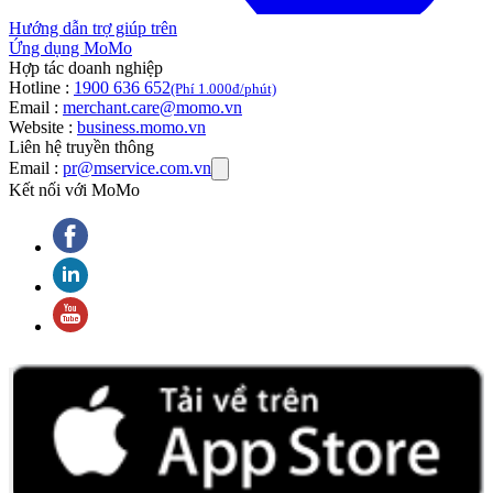
Hướng dẫn trợ giúp trên
Ứng dụng MoMo
Hợp tác doanh nghiệp
Hotline :
1900 636 652
(Phí 1.000đ/phút)
Email :
merchant.care@momo.vn
Website :
business.momo.vn
Liên hệ truyền thông
Email :
pr@mservice.com.vn
Kết nối với MoMo