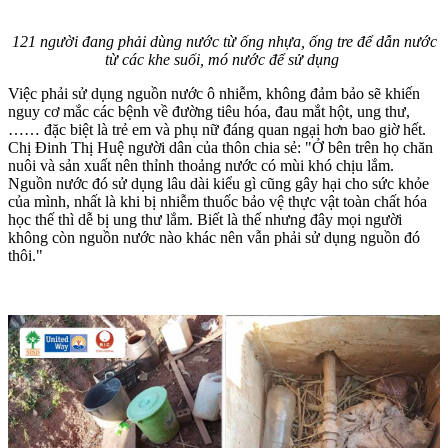
121 người đang phải dùng nước từ ống nhựa, ống tre để dẫn nước
từ các khe suối, mó nước để sử dụng
Việc phải sử dụng nguồn nước ô nhiễm, không đảm bảo sẽ khiến
nguy cơ mắc các bệnh về đường tiêu hóa, đau mắt hột, ung thư,
…… đặc biệt là trẻ em và phụ nữ đáng quan ngại hơn bao giờ hết.
Chị Đinh Thị Huệ người dân của thôn chia sẻ: "Ở bên trên họ chăn
nuôi và sản xuất nên thỉnh thoảng nước có mùi khó chịu lắm.
Nguồn nước đó sử dụng lâu dài kiểu gì cũng gây hại cho sức khỏe
của mình, nhất là khi bị nhiễm thuốc bảo vệ thực vật toàn chất hóa
học thế thì dễ bị ung thư lắm. Biết là thế nhưng đây mọi người
không còn nguồn nước nào khác nên vẫn phải sử dụng nguồn đó
thôi."