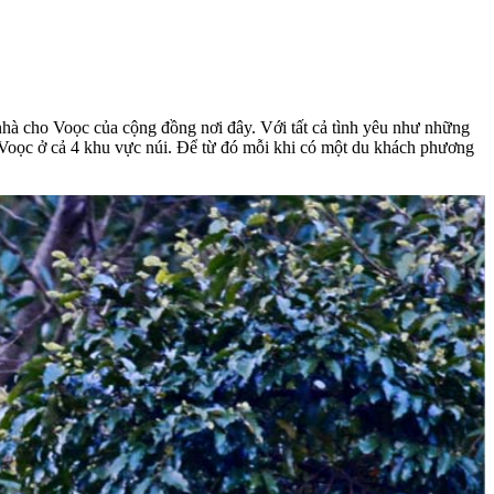
hà cho Voọc của cộng đồng nơi đây. Với tất cả tình yêu như những
h Voọc ở cả 4 khu vực núi. Để từ đó mỗi khi có một du khách phương