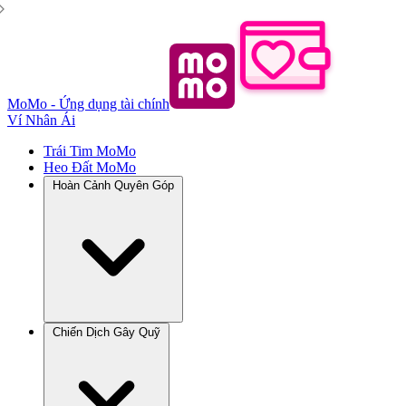
MoMo - Ứng dụng tài chính
Ví Nhân Ái
Trái Tim MoMo
Heo Đất MoMo
Hoàn Cảnh Quyên Góp
Chiến Dịch Gây Quỹ