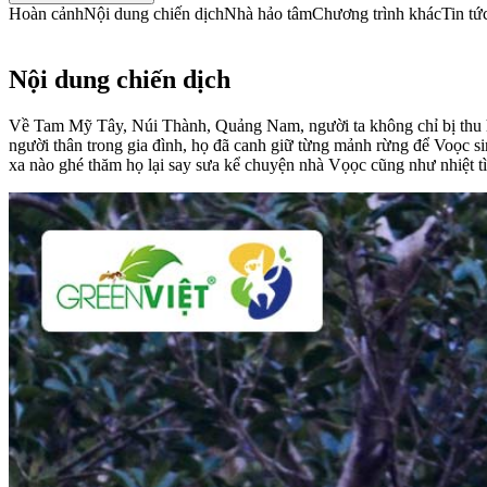
Hoàn cảnh
Nội dung chiến dịch
Nhà hảo tâm
Chương trình khác
Tin tứ
Nội dung chiến dịch
Về Tam Mỹ Tây, Núi Thành, Quảng Nam, người ta không chỉ bị thu hú
người thân trong gia đình, họ đã canh giữ từng mảnh rừng để Voọc si
xa nào ghé thăm họ lại say sưa kể chuyện nhà Vọọc cũng như nhiệt tì