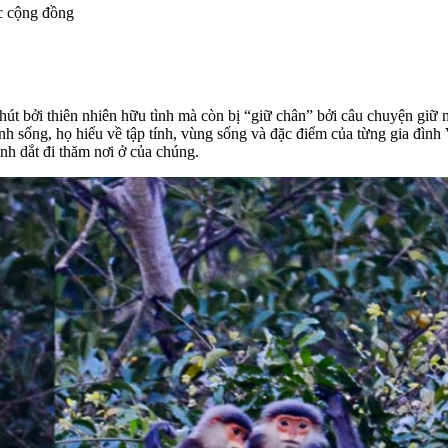
c cộng đồng
t bởi thiên nhiên hữu tình mà còn bị “giữ chân” bởi câu chuyện giữ n
nh sống, họ hiểu về tập tính, vùng sống và đặc điểm của từng gia đìn
nh dắt đi thăm nơi ở của chúng.