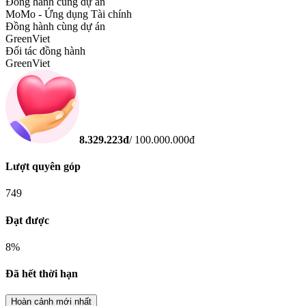
Đồng hành cùng dự án
MoMo - Ứng dụng Tài chính
Đồng hành cùng dự án
GreenViet
Đối tác đồng hành
GreenViet
8.329.223
đ
/
100.000.000
đ
Lượt quyên góp
749
Đạt được
8
%
Đã hết thời hạn
Hoàn cảnh mới nhất