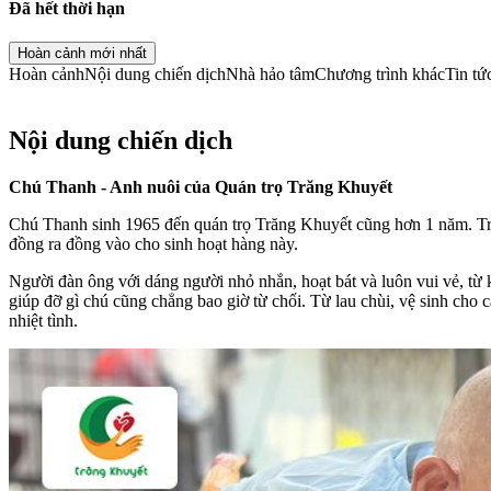
Đã hết thời hạn
Hoàn cảnh mới nhất
Hoàn cảnh
Nội dung chiến dịch
Nhà hảo tâm
Chương trình khác
Tin tứ
Nội dung chiến dịch
Chú Thanh - Anh nuôi của Quán trọ Trăng Khuyết
Chú Thanh sinh 1965 đến quán trọ Trăng Khuyết cũng hơn 1 năm. Trư
đồng ra đồng vào cho sinh hoạt hàng này.
Người đàn ông với dáng người nhỏ nhắn, hoạt bát và luôn vui vẻ, từ
giúp đỡ gì chú cũng chẳng bao giờ từ chối. Từ lau chùi, vệ sinh cho c
nhiệt tình.