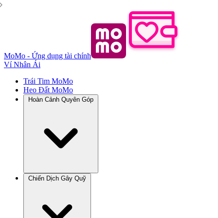
MoMo - Ứng dụng tài chính
Ví Nhân Ái
Trái Tim MoMo
Heo Đất MoMo
Hoàn Cảnh Quyên Góp
Chiến Dịch Gây Quỹ