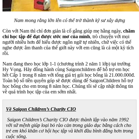
Nam mong rằng lớn lên có thể trở thành kỹ sư xây dựng
Còn với Nam thì chỉ đơn giản là cố gắng giúp mẹ hằng ngày,
chăm
chỉ học tập để đạt được ước mơ của mình
, trò chuyện với mọi
người nhiều hơn để hiểu được ngôn ngữ tự nhiên, chứ việc có thể
nghe được âm thanh của thế giới này với em cũng là cả một kỳ tích
rồi.
Nam đang theo học lớp 1-1 (chương trình 2 năm 1 lớp) tại trường
Hy Vọng. Hãy đồng hành cùng Saigonchildren để hỗ trợ em học
hết Cấp 1 trong 8 năm với tổng giá trị gói học bổng là 21.000.000đ.
Toàn bộ số tiền quyên góp sẽ được dùng để SaigonChildren hỗ trợ
học bổng cho em trong 8 năm học. Chúng tôi sẽ cập nhật thông tin
về quá trình học tập của em sớm nhất.
Về Saigon Children’s Charity CIO
Saigon Children’s Charity CIO được thành lập vào năm 1992
với sứ mệnh giúp loại bỏ rào cản trong giáo dục bằng cách cho
trẻ em khó khăn cơ hội học tập và khởi đầu bình đẳng hơn trong
cuộc sống.