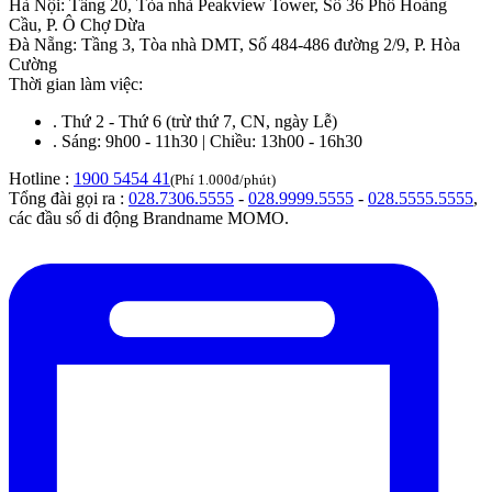
Hà Nội
:
Tầng 20, Tòa nhà Peakview Tower, Số 36 Phố Hoàng
Cầu, P. Ô Chợ Dừa
Đà Nẵng
:
Tầng 3, Tòa nhà DMT, Số 484-486 đường 2/9, P. Hòa
Cường
Thời gian làm việc:
.
Thứ 2 - Thứ 6 (trừ thứ 7, CN, ngày Lễ)
.
Sáng: 9h00 - 11h30 | Chiều: 13h00 - 16h30
Hotline :
1900 5454 41
(Phí 1.000đ/phút)
Tổng đài gọi ra :
028.7306.5555
-
028.9999.5555
-
028.5555.5555
,
các đầu số di động Brandname MOMO.