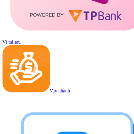
Ví trả sau
Vay nhanh