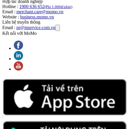
Hợp tác doanh nghiệp
Hotline :
1900 636 652
(Phí 1.000đ/phút)
Email :
merchant.care@momo.vn
Website :
business.momo.vn
Liên hệ truyền thông
Email :
pr@mservice.com.vn
Kết nối với MoMo