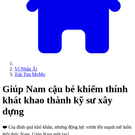
Ví Nhân Ái
Trái Tim MoMo
Giúp Nam cậu bé khiếm thính
khát khao thành kỹ sư xây
dựng
❤️
Gia đình quá khó khăn, nhưng động lực vươn lên mạnh mẽ luôn
thôi thúc Nam. Giúp Nam một tay!