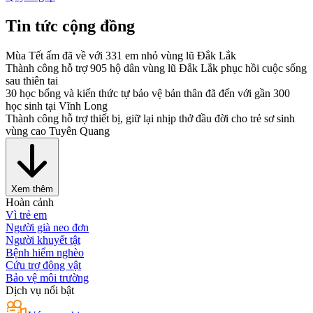
Tin tức cộng đồng
Mùa Tết ấm đã về với 331 em nhỏ vùng lũ Đắk Lắk
Thành công hỗ trợ 905 hộ dân vùng lũ Đắk Lắk phục hồi cuộc sống
sau thiên tai
30 học bổng và kiến thức tự bảo vệ bản thân đã đến với gần 300
học sinh tại Vĩnh Long
Thành công hỗ trợ thiết bị, giữ lại nhịp thở đầu đời cho trẻ sơ sinh
vùng cao Tuyên Quang
Xem thêm
Hoàn cảnh
Vì trẻ em
Người già neo đơn
Người khuyết tật
Bệnh hiểm nghèo
Cứu trợ động vật
Bảo vệ môi trường
Dịch vụ nổi bật