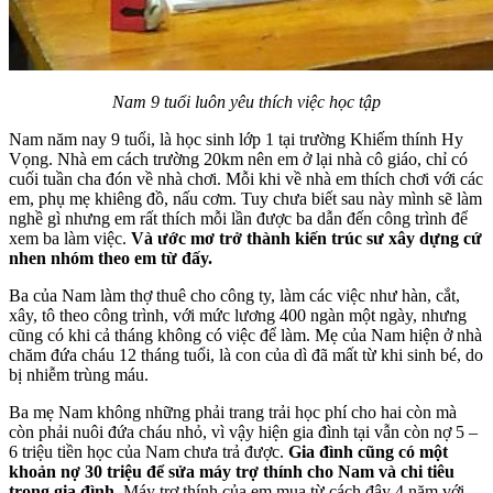
Nam 9 tuổi luôn yêu thích việc học tập
Nam năm nay 9 tuổi, là học sinh lớp 1 tại trường Khiếm thính Hy
Vọng. Nhà em cách trường 20km nên em ở lại nhà cô giáo, chỉ có
cuối tuần cha đón về nhà chơi. Mỗi khi về nhà em thích chơi với các
em, phụ mẹ khiêng đồ, nấu cơm. Tuy chưa biết sau này mình sẽ làm
nghề gì nhưng em rất thích mỗi lần được ba dẫn đến công trình để
xem ba làm việc.
Và ước mơ trở thành kiến trúc sư xây dựng cứ
nhen nhóm theo em từ đấy.
Ba của Nam làm thợ thuê cho công ty, làm các việc như hàn, cắt,
xây, tô theo công trình, với mức lương 400 ngàn một ngày, nhưng
cũng có khi cả tháng không có việc để làm. Mẹ của Nam hiện ở nhà
chăm đứa cháu 12 tháng tuổi, là con của dì đã mất từ khi sinh bé, do
bị nhiễm trùng máu.
Ba mẹ Nam không những phải trang trải học phí cho hai còn mà
còn phải nuôi đứa cháu nhỏ, vì vậy hiện gia đình tại vẫn còn nợ 5 –
6 triệu tiền học của Nam chưa trả được.
Gia đình cũng có một
khoản nợ 30 triệu để sửa máy trợ thính cho Nam và chi tiêu
trong gia đình.
Máy trợ thính của em mua từ cách đây 4 năm với