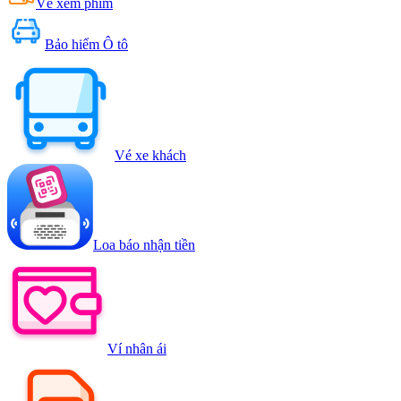
Vé xem phim
Bảo hiểm Ô tô
Vé xe khách
Loa báo nhận tiền
Ví nhân ái