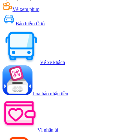
Vé xem phim
Bảo hiểm Ô tô
Vé xe khách
Loa báo nhận tiền
Ví nhân ái