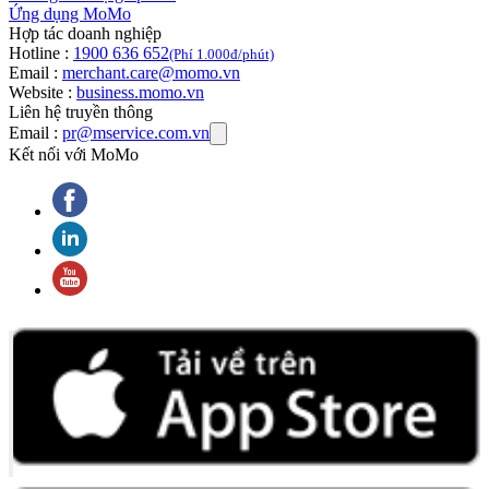
Ứng dụng MoMo
Hợp tác doanh nghiệp
Hotline :
1900 636 652
(Phí 1.000đ/phút)
Email :
merchant.care@momo.vn
Website :
business.momo.vn
Liên hệ truyền thông
Email :
pr@mservice.com.vn
Kết nối với MoMo