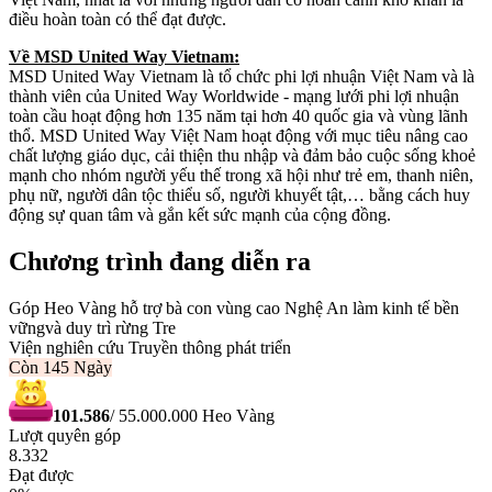
điều hoàn toàn có thể đạt được.
Về MSD United Way Vietnam:
MSD United Way Vietnam là tổ chức phi lợi nhuận Việt Nam và là
thành viên của United Way Worldwide - mạng lưới phi lợi nhuận
toàn cầu hoạt động hơn 135 năm tại hơn 40 quốc gia và vùng lãnh
thổ. MSD United Way Việt Nam hoạt động với mục tiêu nâng cao
chất lượng giáo dục, cải thiện thu nhập và đảm bảo cuộc sống khoẻ
mạnh cho nhóm người yếu thế trong xã hội như trẻ em, thanh niên,
phụ nữ, người dân tộc thiểu số, người khuyết tật,… bằng cách huy
động sự quan tâm và gắn kết sức mạnh của cộng đồng.
Chương trình đang diễn ra
Góp Heo Vàng hỗ trợ bà con vùng cao Nghệ An làm kinh tế bền
vữngvà duy trì rừng Tre
Viện nghiên cứu Truyền thông phát triển
Còn
145 Ngày
101.586
/
55.000.000
Heo Vàng
Lượt quyên góp
8.332
Đạt được