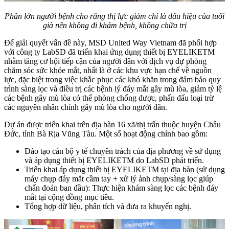
Phần lớn người bệnh cho rằng thị lực giảm chỉ là dấu hiệu của tuổi
già nên không đi khám bệnh, không chữa trị
Để giải quyết vấn đề này, MSD United Way Vietnam đã phối hợp
với công ty LabSD đã triển khai ứng dụng thiết bị EYELIKETM
nhằm tăng cơ hội tiếp cận của người dân với dịch vụ dự phòng
chăm sóc sức khỏe mắt, nhất là ở các khu vực hạn chế về nguồn
lực, đặc biệt trong việc khắc phục các khó khăn trong đảm bảo quy
trình sàng lọc và điều trị các bệnh lý đáy mắt gây mù lòa, giảm tỷ lệ
các bệnh gây mù lòa có thể phòng chống được, phấn đấu loại trừ
các nguyên nhân chính gây mù lòa cho người dân.
Dự án được triển khai trên địa bàn 16 xã/thị trấn thuộc huyện Châu
Đức, tỉnh Bà Rịa Vũng Tàu. Một số hoạt động chính bao gồm:
Đào tạo cán bộ y tế chuyên trách của địa phương về sử dụng
và áp dụng thiết bị EYELIKETM do LabSD phát triển.
Triển khai áp dụng thiết bị EYELIKETM tại địa bàn (sử dụng
máy chụp đáy mắt cầm tay + xử lý ảnh chụp/sàng lọc giúp
chẩn đoán ban đầu): Thực hiện khám sàng lọc các bệnh đáy
mắt tại cộng đồng mục tiêu.
Tổng hợp dữ liệu, phân tích và đưa ra khuyến nghị.