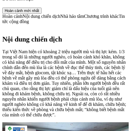
Hoàn cảnh mới nhất
Hoàn cảnh
Nội dung chiến dịch
Nhà hảo tâm
Chương trình khác
Tin
tức cộng đồng
Nội dung chiến dịch
Tại Việt Nam hiện có khoảng 2 triệu người mù và thị lực kém. 1/3
trong số đó là những người nghèo, có hoàn cảnh khó khăn, không
có khả năng để điều trị cho đôi mắt của mình. Một số nguyên nhân
chính dẫn đến mù lòa là các bệnh về đục thể thủy tinh, các bệnh lý
về đáy mắt, bệnh glocom, tật khúc xạ… Trên thực tế hầu hết các
bệnh về mắt gây mù lòa đều có thể phòng ngừa dễ dàng bằng cách
khám và điều trị đơn giản. Tuy nhiên, phần lớn người bệnh đều rất
chủ quan, cho rằng thị lực giảm chỉ là dấu hiệu của tuổi già nên
không đi khám bệnh, không chữa trị. Ngoài ra, còn có rất nhiều
nguyên nhân khiến người bệnh phải chịu cảnh mù lòa, ví dụ như
người nghèo không có khả năng về kinh tế để đi khám, chữa bệnh;
thiếu kiến thức về phòng và chữa bệnh mắt; “không biết bệnh mắt
của mình có thể chữa được”.