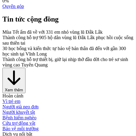
0
%
Quyên góp
Tin tức cộng đồng
Mùa Tết ấm đã về với 331 em nhỏ vùng lũ Đắk Lắk
Thành công hỗ trợ 905 hộ dân vùng lũ Đắk Lắk phục hồi cuộc sống
sau thiên tai
30 học bổng và kiến thức tự bảo vệ bản thân đã đến với gần 300
học sinh tại Vĩnh Long
Thành công hỗ trợ thiết bị, giữ lại nhịp thở đầu đời cho trẻ sơ sinh
vùng cao Tuyên Quang
Xem thêm
Hoàn cảnh
Vì trẻ em
Người già neo đơn
Người khuyết tật
Bệnh hiểm nghèo
Cứu trợ động vật
Bảo vệ môi trường
Dịch vụ nổi bật