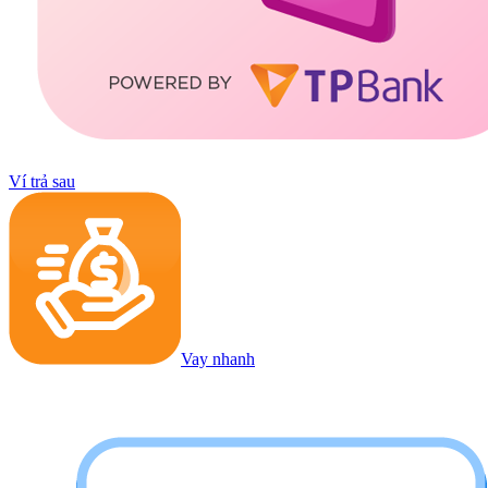
Ví trả sau
Vay nhanh