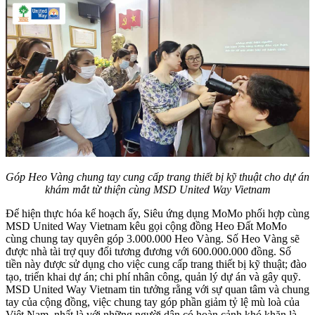
Góp Heo Vàng chung tay cung cấp trang thiết bị kỹ thuật cho dự án
khám mắt từ thiện cùng MSD United Way Vietnam
Để hiện thực hóa kế hoạch ấy, Siêu ứng dụng MoMo phối hợp cùng
MSD United Way Vietnam kêu gọi cộng đồng Heo Đất MoMo
cùng chung tay quyên góp 3.000.000 Heo Vàng. Số Heo Vàng sẽ
được nhà tài trợ quy đổi tương đương với 600.000.000 đồng. Số
tiền này được sử dụng cho việc cung cấp trang thiết bị kỹ thuật; đào
tạo, triển khai dự án; chi phí nhân công, quản lý dự án và gây quỹ.
MSD United Way Vietnam tin tưởng rằng với sự quan tâm và chung
tay của cộng đồng, việc chung tay góp phần giảm tỷ lệ mù loà của
Việt Nam, nhất là với những người dân có hoàn cảnh khó khăn là