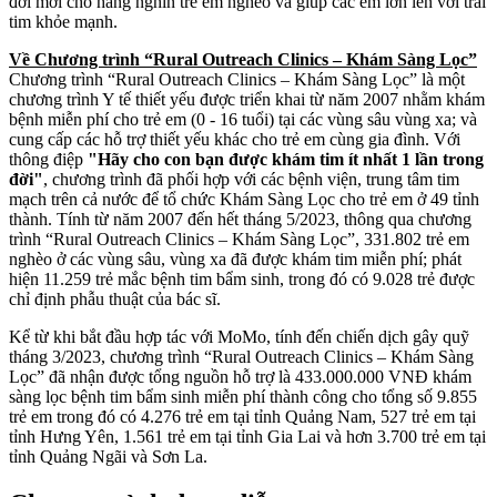
đời mới cho hàng nghìn trẻ em nghèo và giúp các em lớn lên với trái
tim khỏe mạnh.
Về Chương trình “Rural Outreach Clinics – Khám Sàng Lọc”
Chương trình “Rural Outreach Clinics – Khám Sàng Lọc” là một
chương trình Y tế thiết yếu được triển khai từ năm 2007 nhằm khám
bệnh miễn phí cho trẻ em (0 - 16 tuổi) tại các vùng sâu vùng xa; và
cung cấp các hỗ trợ thiết yếu khác cho trẻ em cùng gia đình. Với
thông điệp
"Hãy cho con bạn được khám tim ít nhất 1 lần trong
đời"
, chương trình đã phối hợp với các bệnh viện, trung tâm tim
mạch trên cả nước để tổ chức Khám Sàng Lọc cho trẻ em ở 49 tỉnh
thành. Tính từ năm 2007 đến hết tháng 5/2023, thông qua chương
trình “Rural Outreach Clinics – Khám Sàng Lọc”, 331.802 trẻ em
nghèo ở các vùng sâu, vùng xa đã được khám tim miễn phí; phát
hiện 11.259 trẻ mắc bệnh tim bẩm sinh, trong đó có 9.028 trẻ được
chỉ định phẫu thuật của bác sĩ.
Kể từ khi bắt đầu hợp tác với MoMo, tính đến chiến dịch gây quỹ
tháng 3/2023, chương trình “Rural Outreach Clinics – Khám Sàng
Lọc” đã nhận được tổng nguồn hỗ trợ là 433.000.000 VNĐ khám
sàng lọc bệnh tim bẩm sinh miễn phí thành công cho tổng số 9.855
trẻ em trong đó có 4.276 trẻ em tại tỉnh Quảng Nam, 527 trẻ em tại
tỉnh Hưng Yên, 1.561 trẻ em tại tỉnh Gia Lai và hơn 3.700 trẻ em tại
tỉnh Quảng Ngãi và Sơn La.