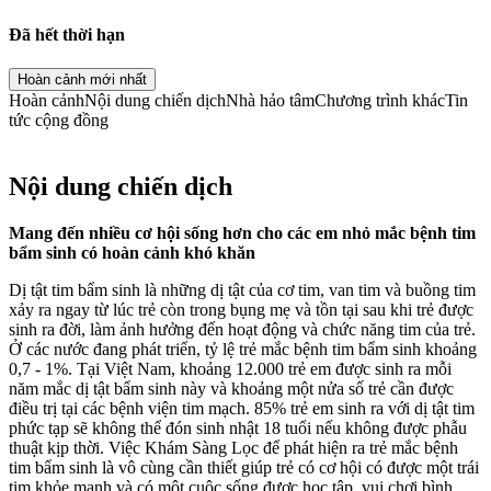
Đã hết thời hạn
Hoàn cảnh mới nhất
Hoàn cảnh
Nội dung chiến dịch
Nhà hảo tâm
Chương trình khác
Tin
tức cộng đồng
Nội dung chiến dịch
Mang đến nhiều cơ hội sống hơn cho các em nhỏ mắc bệnh tim
bẩm sinh có hoàn cảnh khó khăn
Dị tật tim bẩm sinh là những dị tật của cơ tim, van tim và buồng tim
xảy ra ngay từ lúc trẻ còn trong bụng mẹ và tồn tại sau khi trẻ được
sinh ra đời, làm ảnh hưởng đến hoạt động và chức năng tim của trẻ.
Ở các nước đang phát triển, tỷ lệ trẻ mắc bệnh tim bẩm sinh khoảng
0,7 - 1%. Tại Việt Nam, khoảng 12.000 trẻ em được sinh ra mỗi
năm mắc dị tật bẩm sinh này và khoảng một nửa số trẻ cần được
điều trị tại các bệnh viện tim mạch. 85% trẻ em sinh ra với dị tật tim
phức tạp sẽ không thể đón sinh nhật 18 tuổi nếu không được phẫu
thuật kịp thời. Việc Khám Sàng Lọc để phát hiện ra trẻ mắc bệnh
tim bẩm sinh là vô cùng cần thiết giúp trẻ có cơ hội có được một trái
tim khỏe mạnh và có một cuộc sống được học tập, vui chơi bình