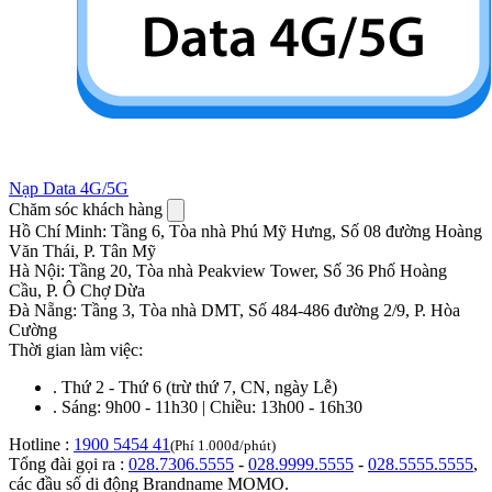
Nạp Data 4G/5G
Chăm sóc khách hàng
Hồ Chí Minh
:
Tầng 6, Tòa nhà Phú Mỹ Hưng, Số 08 đường Hoàng
Văn Thái, P. Tân Mỹ
Hà Nội
:
Tầng 20, Tòa nhà Peakview Tower, Số 36 Phố Hoàng
Cầu, P. Ô Chợ Dừa
Đà Nẵng
:
Tầng 3, Tòa nhà DMT, Số 484-486 đường 2/9, P. Hòa
Cường
Thời gian làm việc:
.
Thứ 2 - Thứ 6 (trừ thứ 7, CN, ngày Lễ)
.
Sáng: 9h00 - 11h30 | Chiều: 13h00 - 16h30
Hotline :
1900 5454 41
(Phí 1.000đ/phút)
Tổng đài gọi ra :
028.7306.5555
-
028.9999.5555
-
028.5555.5555
,
các đầu số di động Brandname MOMO.