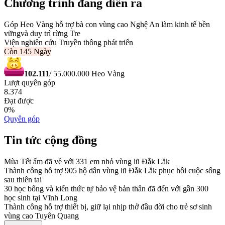
Chương trình đang diễn ra
Góp Heo Vàng hỗ trợ bà con vùng cao Nghệ An làm kinh tế bền
vữngvà duy trì rừng Tre
Viện nghiên cứu Truyền thông phát triển
Còn
145 Ngày
102.111
/
55.000.000
Heo Vàng
Lượt quyên góp
8.374
Đạt được
0
%
Quyên góp
Tin tức cộng đồng
Mùa Tết ấm đã về với 331 em nhỏ vùng lũ Đắk Lắk
Thành công hỗ trợ 905 hộ dân vùng lũ Đắk Lắk phục hồi cuộc sống
sau thiên tai
30 học bổng và kiến thức tự bảo vệ bản thân đã đến với gần 300
học sinh tại Vĩnh Long
Thành công hỗ trợ thiết bị, giữ lại nhịp thở đầu đời cho trẻ sơ sinh
vùng cao Tuyên Quang