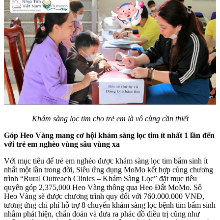
Khám sàng lọc tim cho trẻ em là vô cùng cần thiết
Góp Heo Vàng mang cơ hội khám sàng lọc tim ít nhất 1 lần đến
với trẻ em nghèo vùng sâu vùng xa
Với mục tiêu để trẻ em nghèo được khám sàng lọc tim bẩm sinh ít
nhất một lần trong đời, Siêu ứng dụng MoMo kết hợp cùng chương
trình “Rural Outreach Clinics – Khám Sàng Lọc” đặt mục tiêu
quyên góp 2,375,000 Heo Vàng thông qua Heo Đất MoMo. Số
Heo Vàng sẽ được chương trình quy đổi với 760.000.000 VNĐ,
tương ứng chi phí hỗ trợ 8 chuyến khám sàng lọc bệnh tim bẩm sinh
nhằm phát hiện, chẩn đoán và đưa ra phác đồ điều trị cũng như