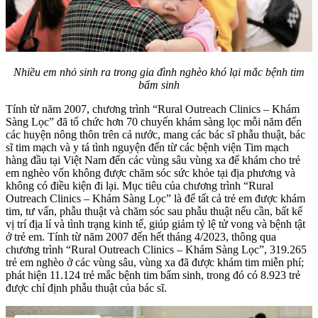
Nhiều em nhỏ sinh ra trong gia đình nghèo khó lại mắc bệnh tim
bẩm sinh
Tính từ năm 2007, chương trình “Rural Outreach Clinics – Khám
Sàng Lọc” đã tổ chức hơn 70 chuyến khám sàng lọc mỗi năm đến
các huyện nông thôn trên cả nước, mang các bác sĩ phẫu thuật, bác
sĩ tim mạch và y tá tình nguyện đến từ các bệnh viện Tim mạch
hàng đầu tại Việt Nam đến các vùng sâu vùng xa để khám cho trẻ
em nghèo vốn không được chăm sóc sức khỏe tại địa phương và
không có điều kiện đi lại. Mục tiêu của chương trình “Rural
Outreach Clinics – Khám Sàng Lọc” là để tất cả trẻ em được khám
tim, tư vấn, phẫu thuật và chăm sóc sau phẫu thuật nếu cần, bất kể
vị trí địa lí và tình trạng kinh tế, giúp giảm tỷ lệ tử vong và bệnh tật
ở trẻ em. Tính từ năm 2007 đến hết tháng 4/2023, thông qua
chương trình “Rural Outreach Clinics – Khám Sàng Lọc”, 319.265
trẻ em nghèo ở các vùng sâu, vùng xa đã được khám tim miễn phí;
phát hiện 11.124 trẻ mắc bệnh tim bẩm sinh, trong đó có 8.923 trẻ
được chỉ định phẫu thuật của bác sĩ.