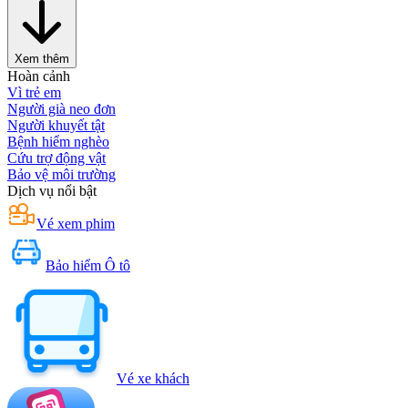
Xem thêm
Hoàn cảnh
Vì trẻ em
Người già neo đơn
Người khuyết tật
Bệnh hiểm nghèo
Cứu trợ động vật
Bảo vệ môi trường
Dịch vụ nổi bật
Vé xem phim
Bảo hiểm Ô tô
Vé xe khách