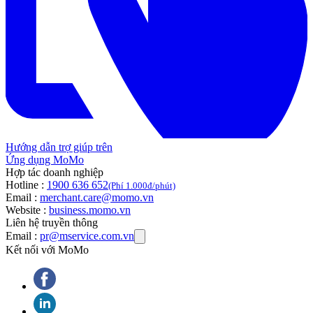
Hướng dẫn trợ giúp trên
Ứng dụng MoMo
Hợp tác doanh nghiệp
Hotline :
1900 636 652
(Phí 1.000đ/phút)
Email :
merchant.care@momo.vn
Website :
business.momo.vn
Liên hệ truyền thông
Email :
pr@mservice.com.vn
Kết nối với MoMo