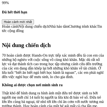
99
%
Đã hết thời hạn
Hoàn cảnh mới nhất
Hoàn cảnh
Nội dung chiến dịch
Nhà hảo tâm
Chương trình khác
Tin
tức cộng đồng
Nội dung chiến dịch
70 hoàn cảnh được Hands-On trực tiếp xác minh đều là con em của
những hộ nghèo với cuộc sống vô cùng khó khăn. Mặc dù rất nỗ
lực và đạt thành tích cao trong học tập nhưng cánh cửa đến trường
của các em đang dần khép lại bởi những khó khăn về tài chính. Ở
lứa tuổi “biết ăn biết ngủ biết học hành là ngoan”, các em phải nghĩ
đến việc nghỉ học để mưu sinh, lo cho gia đình.
Không ai được chọn nơi mình sinh ra
Thật khó để hình dung ra hình ảnh một đứa trẻ được sinh ra bởi
người mẹ mới chỉ 14 tuổi bị người ta lừa khi đi bán vé số. Đứa trẻ
lớn lên cùng bà ngoại, từ nhỏ tới lớn chỉ ăn cơm với nước tương mà
trưởng thành. Hay hoàn cảnh của một bé gái mất cả cha lẫn mẹ,