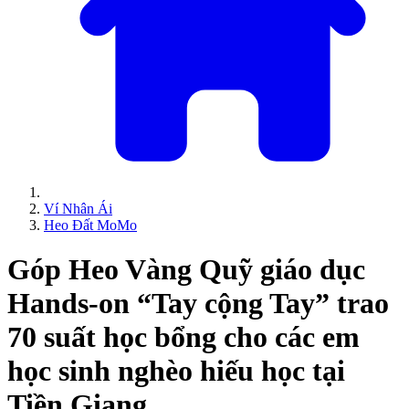
Ví Nhân Ái
Heo Đất MoMo
Góp Heo Vàng Quỹ giáo dục
Hands-on “Tay cộng Tay” trao
70 suất học bổng cho các em
học sinh nghèo hiếu học tại
Tiền Giang