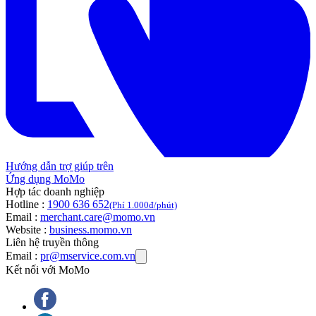
Hướng dẫn trợ giúp trên
Ứng dụng MoMo
Hợp tác doanh nghiệp
Hotline :
1900 636 652
(Phí 1.000đ/phút)
Email :
merchant.care@momo.vn
Website :
business.momo.vn
Liên hệ truyền thông
Email :
pr@mservice.com.vn
Kết nối với MoMo