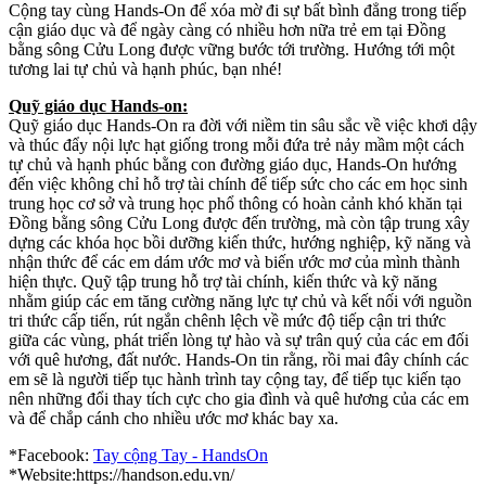
Cộng tay cùng Hands-On để xóa mờ đi sự bất bình đẳng trong tiếp
cận giáo dục và để ngày càng có nhiều hơn nữa trẻ em tại Đồng
bằng sông Cửu Long được vững bước tới trường. Hướng tới một
tương lai tự chủ và hạnh phúc, bạn nhé!
Quỹ giáo dục Hands-on:
Quỹ giáo dục Hands-On ra đời với niềm tin sâu sắc về việc khơi dậy
và thúc đẩy nội lực hạt giống trong mỗi đứa trẻ nảy mầm một cách
tự chủ và hạnh phúc bằng con đường giáo dục, Hands-On hướng
đến việc không chỉ hỗ trợ tài chính để tiếp sức cho các em học sinh
trung học cơ sở và trung học phổ thông có hoàn cảnh khó khăn tại
Đồng bằng sông Cửu Long được đến trường, mà còn tập trung xây
dựng các khóa học bồi dưỡng kiến thức, hướng nghiệp, kỹ năng và
nhận thức để các em dám ước mơ và biến ước mơ của mình thành
hiện thực. Quỹ tập trung hỗ trợ tài chính, kiến thức và kỹ năng
nhằm giúp các em tăng cường năng lực tự chủ và kết nối với nguồn
tri thức cấp tiến, rút ngắn chênh lệch về mức độ tiếp cận tri thức
giữa các vùng, phát triển lòng tự hào và sự trân quý của các em đối
với quê hương, đất nước. Hands-On tin rằng, rồi mai đây chính các
em sẽ là người tiếp tục hành trình tay cộng tay, để tiếp tục kiến tạo
nên những đổi thay tích cực cho gia đình và quê hương của các em
và để chắp cánh cho nhiều ước mơ khác bay xa.
*Facebook:
Tay cộng Tay - HandsOn
*Website:https://handson.edu.vn/