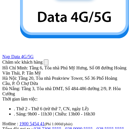
Nạp Data 4G/5G
Chăm sóc khách hàng
Hồ Chí Minh
:
Tầng 6, Tòa nhà Phú Mỹ Hưng, Số 08 đường Hoàng
Văn Thái, P. Tân Mỹ
Hà Nội
:
Tầng 20, Tòa nhà Peakview Tower, Số 36 Phố Hoàng
Cầu, P. Ô Chợ Dừa
Đà Nẵng
:
Tầng 3, Tòa nhà DMT, Số 484-486 đường 2/9, P. Hòa
Cường
Thời gian làm việc:
.
Thứ 2 - Thứ 6 (trừ thứ 7, CN, ngày Lễ)
.
Sáng: 9h00 - 11h30 | Chiều: 13h00 - 16h30
Hotline :
1900 5454 41
(Phí 1.000đ/phút)
Tổng đài gọi ra :
028.7306.5555
-
028.9999.5555
-
028.5555.5555
,