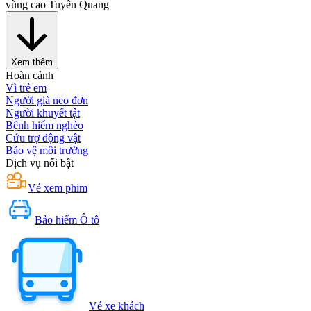
vùng cao Tuyên Quang
Xem thêm
Hoàn cảnh
Vì trẻ em
Người già neo đơn
Người khuyết tật
Bệnh hiểm nghèo
Cứu trợ động vật
Bảo vệ môi trường
Dịch vụ nổi bật
Vé xem phim
Bảo hiểm Ô tô
Vé xe khách