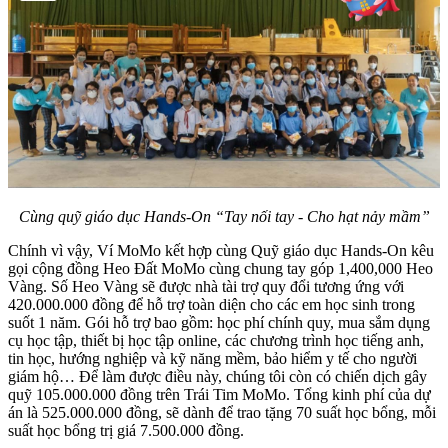
Cùng quỹ giáo dục Hands-On “Tay nối tay - Cho hạt nảy mầm”
Chính vì vậy, Ví MoMo kết hợp cùng Quỹ giáo dục Hands-On kêu
gọi cộng đồng Heo Đất MoMo cùng chung tay góp 1,400,000 Heo
Vàng. Số Heo Vàng sẽ được nhà tài trợ quy đổi tương ứng với
420.000.000 đồng để hỗ trợ toàn diện cho các em học sinh trong
suốt 1 năm. Gói hỗ trợ bao gồm: học phí chính quy, mua sắm dụng
cụ học tập, thiết bị học tập online, các chương trình học tiếng anh,
tin học, hướng nghiệp và kỹ năng mềm, bảo hiểm y tế cho người
giám hộ… Để làm được điều này, chúng tôi còn có chiến dịch gây
quỹ 105.000.000 đồng trên Trái Tim MoMo. Tổng kinh phí của dự
án là 525.000.000 đồng, sẽ dành để trao tặng 70 suất học bổng, mỗi
suất học bổng trị giá 7.500.000 đồng.