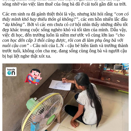
sống nhờ vào việc làm thuê của ông bà đã ở cái tuổi gần đất xa trời.
Các em sinh ra đã gánh thiệt thòi là vậy, nhưng khi hỏi rằng
“con có
thấy mình khổ hay thiếu thốn gì không?”
, các em hồn nhiên lắc đầu
“dạ không”
. Bởi vì các em chưa có cơ hội nhìn thấy những điều tốt
đẹp khác trong cuộc sống nghèo khó và tối tăm của mình. Dẫu vậy,
việc đi học, đến trường luôn là niềm mơ ước vô cùng lớn lao
“cho
con học đến cấp 3 thôi cũng được, rồi con đi làm phụ ông bà với
nuôi cậu con”
- Câu nói của L.N - cậu bé hiền lành và trưởng thành
trước tuổi, không còn cha mẹ, đang sống cùng ông bà và người cậu
bị bại liệt nghe thật xót xa.