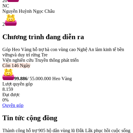
20
NC
Nguyễn Huỳnh Ngọc Châu
2
Chương trình đang diễn ra
Góp Heo Vàng hỗ trợ bà con vùng cao Nghệ An làm kinh tế bền
vữngvà duy trì rừng Tre
Viện nghiên cứu Truyền thông phát triển
Còn
146 Ngày
99.886
/
55.000.000
Heo Vàng
Lượt quyên góp
8.159
Đạt được
0
%
Quyên góp
Tin tức cộng đồng
Thành công hỗ trợ 905 hộ dân vùng lũ Đắk Lắk phục hồi cuộc sống