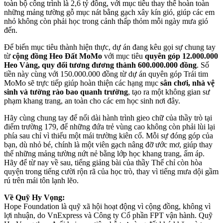
toàn bộ công trình là 2,6 tỷ đồng, với mục tiêu thay thế hoàn toàn
những mảng tường gỗ mục nát bằng gạch xây kín gió, giúp các em
nhỏ không còn phải học trong cảnh thấp thỏm mỗi ngày mưa gió
đến.
Để biến mục tiêu thành hiện thực, dự án đang kêu gọi sự chung tay
từ
cộng đồng Heo Đất MoMo
với mục tiêu
quyên góp 12.000.000
Heo Vàng, quy đổi tương đương thành 600.000.000 đồng
. Số
tiền này cùng với 150.000.000 đồng từ dự án quyên góp Trái tim
MoMo sẽ trực tiếp giúp hoàn thiện các hạng mục
sân chơi, nhà vệ
sinh và tường rào bao quanh trường
, tạo ra một không gian sư
phạm khang trang, an toàn cho các em học sinh nơi đây.
Hãy cùng chung tay để nối dài hành trình gieo chữ của thầy trò tại
điểm trường 179, để những đứa trẻ vùng cao không còn phải lùi lại
phía sau chỉ vì thiếu một mái trường kiên cố. Mỗi sự đóng góp của
bạn, dù nhỏ bé, chính là một viên gạch nâng đỡ ước mơ, giúp thay
thế những mảng tường nứt nẻ bằng lớp học khang trang, ấm áp.
Hãy để từ nay về sau, tiếng giảng bài của thầy Thế chỉ còn hòa
quyện trong tiếng cười rộn rã của học trò, thay vì tiếng mưa dội gầm
rú trên mái tôn lạnh lẽo.
Về Quỹ Hy Vọng:
Hope Foundation là quỹ xã hội hoạt động vì cộng đồng, không vì
lợi nhuận, do VnExpress và Công ty Cổ phần FPT vận hành. Quỹ