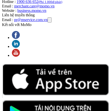
Hotline :
1900 636 652
(Phí 1.000đ/phút)
Email :
merchant.care@momo.vn
Website :
business.momo.vn
Liên hệ truyền thông
Email :
pr@mservice.com.vn
Kết nối với MoMo