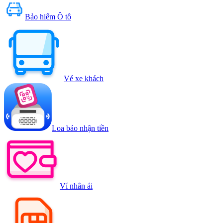
Bảo hiểm Ô tô
Vé xe khách
Loa báo nhận tiền
Ví nhân ái