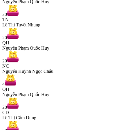
Nguyễn Phạm Quốc Huy
20
TN
Lê Thị Tuyết Nhung
20
QH
Nguyễn Phạm Quốc Huy
20
NC
Nguyễn Huỳnh Ngọc Châu
4
QH
Nguyễn Phạm Quốc Huy
20
CD
Lê Thị Cẩm Dung