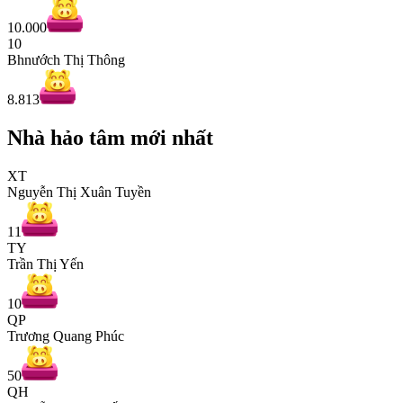
10.000
10
Bhnướch Thị Thông
8.813
Nhà hảo tâm mới nhất
XT
Nguyễn Thị Xuân Tuyền
11
TY
Trần Thị Yến
10
QP
Trương Quang Phúc
50
QH