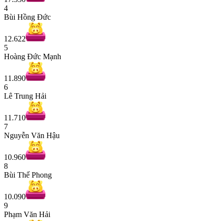
4
Bùi Hồng Đức
12.622
5
Hoàng Đức Mạnh
11.890
6
Lê Trung Hải
11.710
7
Nguyễn Văn Hậu
10.960
8
Bùi Thế Phong
10.090
9
Phạm Văn Hải