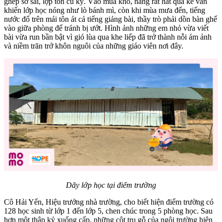
ghép sơ sài, lợp tôn cũ kỹ. Vào mùa khô, nắng rát hắt qua kẽ ván
khiến lớp học nóng như lò bánh mì, còn khi mùa mưa đến, tiếng
nước đổ trên mái tôn át cả tiếng giảng bài, thầy trò phải dồn bàn ghế
vào giữa phòng để tránh bị ướt. Hình ảnh những em nhỏ vừa viết
bài vừa run bần bật vì gió lùa qua khe liếp đã trở thành nỗi ám ảnh
và niềm trăn trở khôn nguôi của những giáo viên nơi đây.
Dãy lớp học tại điểm trường
Cô Hải Yến, Hiệu trưởng nhà trường, cho biết hiện điểm trường có
128 học sinh từ lớp 1 đến lớp 5, chen chúc trong 5 phòng học. Sau
hơn một thập kỷ xuống cấp, những cột trụ gỗ của ngôi trường hiện