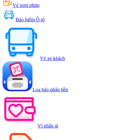
Vé xem phim
Bảo hiểm Ô tô
Vé xe khách
Loa báo nhận tiền
Ví nhân ái