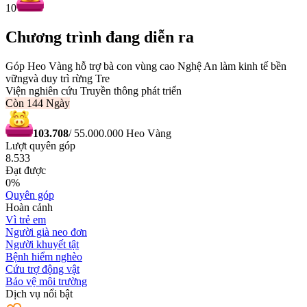
10
Chương trình đang diễn ra
Góp Heo Vàng hỗ trợ bà con vùng cao Nghệ An làm kinh tế bền
vữngvà duy trì rừng Tre
Viện nghiên cứu Truyền thông phát triển
Còn
144 Ngày
103.708
/
55.000.000
Heo Vàng
Lượt quyên góp
8.533
Đạt được
0
%
Quyên góp
Hoàn cảnh
Vì trẻ em
Người già neo đơn
Người khuyết tật
Bệnh hiểm nghèo
Cứu trợ động vật
Bảo vệ môi trường
Dịch vụ nổi bật