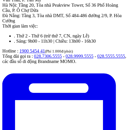
Hà Nội
:
Tầng 20, Tòa nhà Peakview Tower, Số 36 Phố Hoàng
Cầu, P. Ô Chợ Dừa
Đà Nẵng
:
Tầng 3, Tòa nhà DMT, Số 484-486 đường 2/9, P. Hòa
Cường
Thời gian làm việc:
.
Thứ 2 - Thứ 6 (trừ thứ 7, CN, ngày Lễ)
.
Sáng: 9h00 - 11h30 | Chiều: 13h00 - 16h30
Hotline :
1900 5454 41
(Phí 1.000đ/phút)
Tổng đài gọi ra :
028.7306.5555
-
028.9999.5555
-
028.5555.5555
,
các đầu số di động Brandname MOMO.