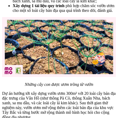
bách xanh, sa mu dầu, và các loài cây lá kim khác;
Xây dựng 1 tài liệu quy trình
phù hợp chăm sóc vườn ươm
cho một số loài cây bản địa qua quá trình theo dõi, đánh giá.
Những cây con được ươm trồng từ vườn
Dự án hướng tới xây dựng vườn ươm 300m² với 20 loài cây bản địa
đặc trưng của Vân Hồ (như thông Pà Cò, thông Xuân Nha, bách
xanh, sa mu dầu, và các loài cây lá kim khác). Sau thời gian thử
nghiệm này, vườn ươm mở rộng thêm các loài bản địa của khu vực
Tây Bắc và từng bước mở rộng thành mô hình học hỏi cho cộng
đồng địa phương.