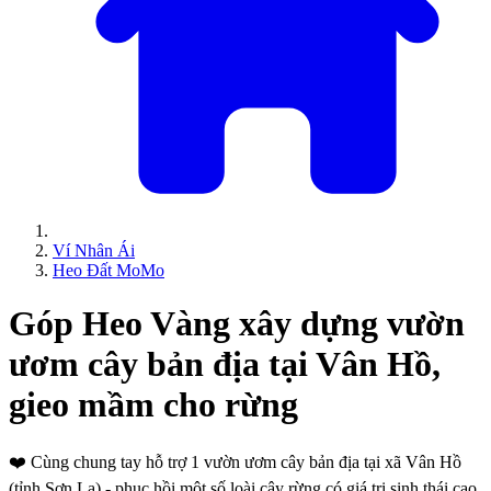
Ví Nhân Ái
Heo Đất MoMo
Góp Heo Vàng xây dựng vườn
ươm cây bản địa tại Vân Hồ,
gieo mầm cho rừng
❤️
Cùng chung tay hỗ trợ 1 vườn ươm cây bản địa tại xã Vân Hồ
(tỉnh Sơn La) - phục hồi một số loài cây rừng có giá trị sinh thái cao.