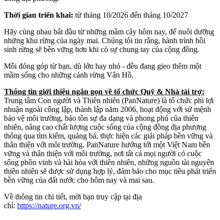
Thời gian triển khai:
từ tháng 10/2026 đến tháng 10/2027
Hãy cùng nhau bắt đầu từ những mầm cây hôm nay, để nuôi dưỡng
những khu rừng của ngày mai. Chúng tôi tin rằng, hành trình hồi
sinh rừng sẽ bền vững hơn khi có sự chung tay của cộng đồng.
Mỗi đóng góp từ bạn, dù lớn hay nhỏ - đều đang gieo thêm một
mầm sống cho những cánh rừng Vân Hồ.
Thông tin giới thiệu ngắn gọn về tổ chức Quỹ & Nhà tài trợ:
Trung tâm Con người và Thiên nhiên (PanNature) là tổ chức phi lợi
nhuận ngoài công lập, thành lập năm 2006, hoạt động với sứ mệnh
bảo vệ môi trường, bảo tồn sự đa dạng và phong phú của thiên
nhiên, nâng cao chất lượng cuộc sống của cộng đồng địa phương
thông qua tìm kiếm, quảng bá, thực hiện các giải pháp bền vững và
thân thiện với môi trường. PanNature hướng tới một Việt Nam bền
vững và thân thiện với môi trường, nơi tất cả mọi người có cuộc
sống phồn vinh và hài hòa với thiên nhiên, những nguồn tài nguyên
thiên nhiên sẽ được sử dụng hợp lý, đảm bảo cho mục tiêu phát triển
bền vững của đất nước cho hôm nay và mai sau.
Về thông tin chi tiết, mời bạn truy cập tại địa
chỉ:
https://nature.org.vn/