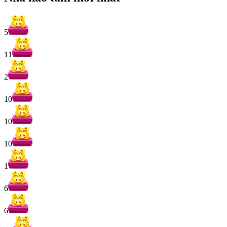
5
11
2
10
10
10
1
6
6