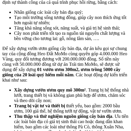
định sự thành công của cả quá trình phục hồi rừng, bằng cách:
Nhân giống các loài cây bản địa quý;
Tạo môi trường sống tương đồng, giúp cây non thích ứng tốt
hơn ngoài tự nhiên;
Tăng khả năng sống sót, năng suất, và giá trị hệ sinh thái;
Cây non phát triển tốt tạo ra nguồn tài nguyên chất lượng và
bền vững cho tương lai: gỗ, nông lâm sản, ….
Để xây dựng vườn ươm giống cây bản địa, dự án kêu gọi sự chung
tay của cộng đồng Heo Đất MoMo cùng quyên góp 4.000.000 Heo
Vàng, quy đổi tương đương với 200.000.000 đồng. Số tiền này
cùng với 50.000.000 đồng từ dự án Trái tim MoMo, sẽ được sử
dụng để xây dựng
01 vườn ươm 300m2, ươm trồng 5000 cây
giống của 20 loài quý hiếm mỗi năm
. Các hoạt động dự kiến triển
khai như sau:
Xây dựng vườn ươm quy mô 300m²
. Trang bị hệ thống nhà
lưới, trang thiết bị và không gian phù hợp để ươm, chăm sóc
và theo dõi cây non;
Trang bị vật tư và thiết bị
thiết yếu, bao gồm: 2000 bầu
ươm, 100 giá thể, hệ thống tưới tự động, vật tư vườn ươm.
Thu thập và thử nghiệm nguồn giống cây bản địa
. Ưu tiên
các loài bản địa có giá trị sinh thái cao hoặc đang dần khan
hiếm, bao gồm các loài như thông Pà Cò, thông Xuân Nha,