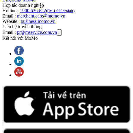
Hợp tác doanh nghiệp
Hotline :
1900 636 652
(Phí 1.000đ/phút)
Email :
merchant.care@momo.vn
Website :
business.momo.vn
Liên hệ truyền thông
Email :
pr@mservice.com.vn
Kết nối với MoMo