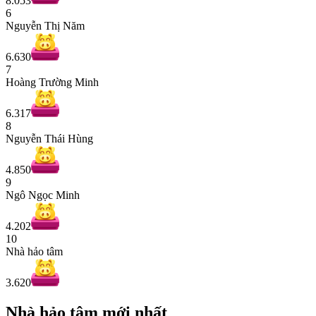
8.053
6
Nguyễn Thị Năm
6.630
7
Hoàng Trường Minh
6.317
8
Nguyễn Thái Hùng
4.850
9
Ngô Ngọc Minh
4.202
10
Nhà hảo tâm
3.620
Nhà hảo tâm mới nhất