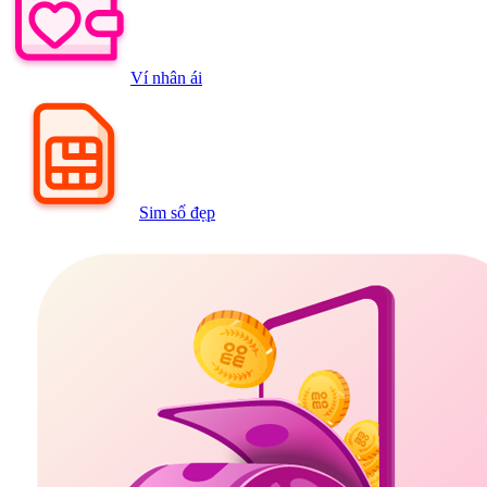
Ví nhân ái
Sim số đẹp