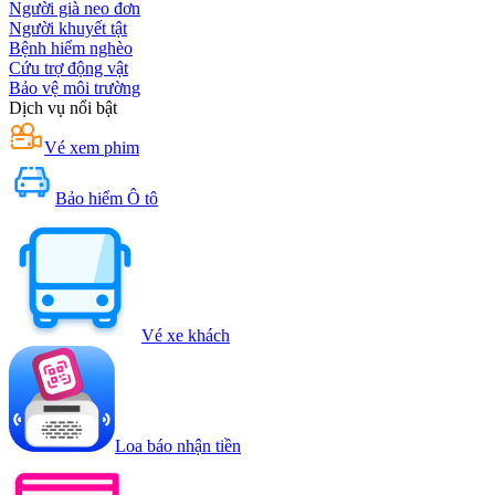
Người già neo đơn
Người khuyết tật
Bệnh hiểm nghèo
Cứu trợ động vật
Bảo vệ môi trường
Dịch vụ nổi bật
Vé xem phim
Bảo hiểm Ô tô
Vé xe khách
Loa báo nhận tiền