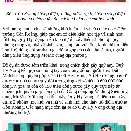
Bản Cồn Roàng không điện, không nước sạch, không sóng điện
thoại và thiếu quần áo, sách vở cho các em học sinh
Với mong muốn chia sẻ những khó khăn vất vả của thầy cô ở điểm
trường Cồn Roàng, giúp các em có điều kiện học tập và sinh hoạt
tốt hơn, Quỹ Hy Vọng triển khai dự án xây thêm 2 phòng học,
phòng công vụ, nhà vệ sinh, sân, hàng rào với tổng kinh phí dự kiến
hơn 1 tỷ đồng với sự tham gia đóng góp của các nhà tài trợ, người
dùng Siêu ứng dụng MoMo cùng địa phương.
Để dự án được sớm triển khai, trong chiến dịch gây quỹ này, Quỹ
Hy Vọng kêu gọi sự chung tay của Cộng đồng người Heo Đất
MoMo cùng quyên góp 3.750.000 Heo Vàng. Số Heo Vàng này sẽ
được các nhà tài trợ quy đổi tương ứng với số tiền là 600.000.000
đồng. Ngoài ra còn có 150 triệu đồng được gây quỹ trực tiếp từ
chiến dịch quyên góp tiền mặt của Cộng đồng người dùng Siêu ứng
dụng MoMo. Với tổng số tiền này, Quỹ Hy Vọng sẽ tiến hành xây
dựng 2 phòng học mới và nhà vệ sinh mới cho thầy trò điểm trường
Cồn Roàng. Các hạng mục còn lại sẽ do Quỹ Hy Vọng cùng địa
phương hỗ trợ.