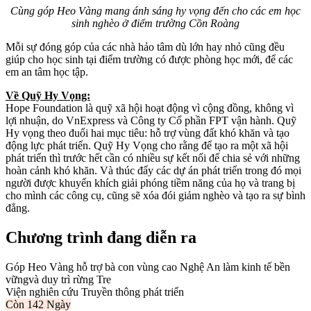
Cùng góp Heo Vàng mang ánh sáng hy vọng đến cho các em học
sinh nghèo ở điểm trường Cồn Roàng
Mỗi sự đóng góp của các nhà hảo tâm dù lớn hay nhỏ cũng đều
giúp cho học sinh tại điểm trường có được phòng học mới, để các
em an tâm học tập.
Về Quỹ Hy Vọng:
Hope Foundation là quỹ xã hội hoạt động vì cộng đồng, không vì
lợi nhuận, do VnExpress và Công ty Cổ phần FPT vận hành. Quỹ
Hy vọng theo đuổi hai mục tiêu: hỗ trợ vùng đất khó khăn và tạo
động lực phát triển. Quỹ Hy Vọng cho rằng để tạo ra một xã hội
phát triển thì trước hết cần có nhiều sự kết nối để chia sẻ với những
hoàn cảnh khó khăn. Và thúc đẩy các dự án phát triển trong đó mọi
người được khuyến khích giải phóng tiềm năng của họ và trang bị
cho mình các công cụ, cũng sẽ xóa đói giảm nghèo và tạo ra sự bình
đẳng.
Chương trình đang diễn ra
Góp Heo Vàng hỗ trợ bà con vùng cao Nghệ An làm kinh tế bền
vữngvà duy trì rừng Tre
Viện nghiên cứu Truyền thông phát triển
Còn
142 Ngày