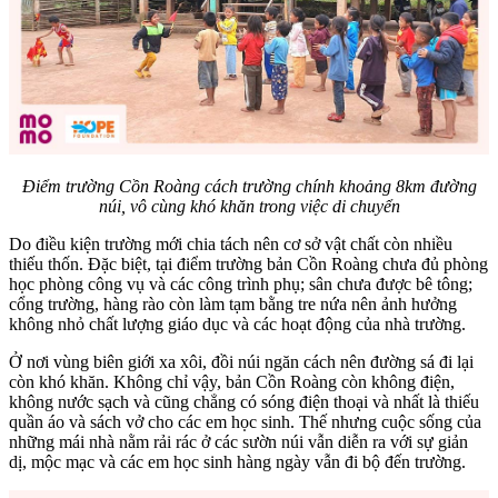
Điểm trường Cồn Roàng cách trường chính khoảng 8km đường
núi, vô cùng khó khăn trong việc di chuyển
Do điều kiện trường mới chia tách nên cơ sở vật chất còn nhiều
thiếu thốn. Đặc biệt, tại điểm trường bản Cồn Roàng chưa đủ phòng
học phòng công vụ và các công trình phụ; sân chưa được bê tông;
cổng trường, hàng rào còn làm tạm bằng tre nứa nên ảnh hưởng
không nhỏ chất lượng giáo dục và các hoạt động của nhà trường.
Ở nơi vùng biên giới xa xôi, đồi núi ngăn cách nên đường sá đi lại
còn khó khăn. Không chỉ vậy, bản Cồn Roàng còn không điện,
không nước sạch và cũng chẳng có sóng điện thoại và nhất là thiếu
quần áo và sách vở cho các em học sinh. Thế nhưng cuộc sống của
những mái nhà nằm rải rác ở các sườn núi vẫn diễn ra với sự giản
dị, mộc mạc và các em học sinh hàng ngày vẫn đi bộ đến trường.