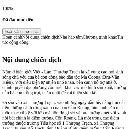
100
%
Đã đạt mục tiêu
Hoàn cảnh mới nhất
Hoàn cảnh
Nội dung chiến dịch
Nhà hảo tâm
Chương trình khác
Tin
tức cộng đồng
Nội dung chiến dịch
Nằm ở biên giới Việt - Lào, Thượng Trạch là xã vùng cao nơi sinh
sống chủ yếu của bà con đồng bào dân tộc Ma Coong (Bru-Vân
Kiều). Với điều kiện tự nhiên khó khăn, bên cạnh hỗ trợ nhà ở,
chính quyền địa phương còn triển khai các mô hình sản xuất, hướng
dẫn bà con trồng trọt, chăn nuôi để cải thiện sinh kế.
Đi sâu vào xã Thượng Trạch, vào những ngày đầu hè, nắng trải dài
trên những cánh rừng xanh của bản Cồn Roàng, hình ảnh căn nhà
mộc mạc cũ kỹ với lớp mái tôn đỏ gỉ sét và bức tường quét vôi xanh
nổi bật chính là điểm trường Cồn Roàng. Là một trong các điểm
trường thuộc trường Tiểu học số 1 Thượng Trạch, xã Thượng
Trạch, huyện Bố Trạch, tỉnh Quảng Bình; điểm trường Cồn Roàng