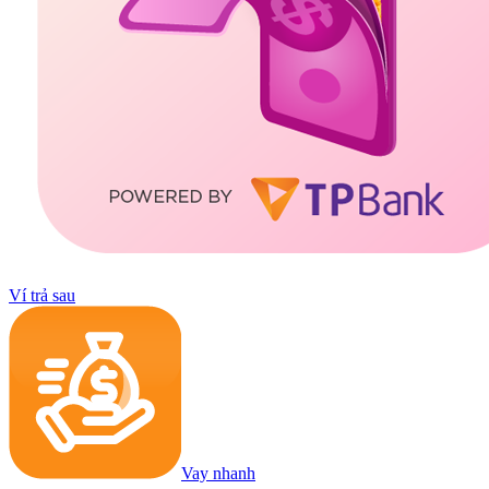
Ví trả sau
Vay nhanh