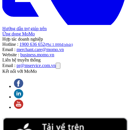
Hướng dẫn trợ giúp trên
Ứng dụng MoMo
Hợp tác doanh nghiệp
Hotline :
1900 636 652
(Phí 1.000đ/phút)
Email :
merchant.care@momo.vn
Website :
business.momo.vn
Liên hệ truyền thông
Email :
pr@mservice.com.vn
Kết nối với MoMo