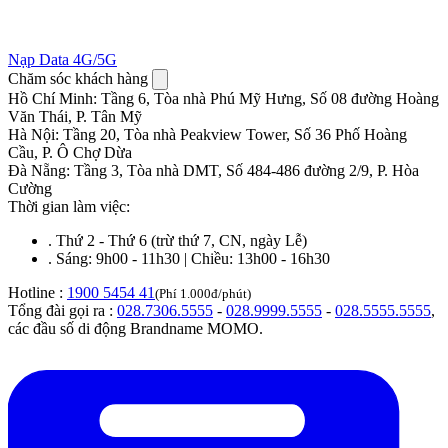
Nạp Data 4G/5G
Chăm sóc khách hàng
Hồ Chí Minh
:
Tầng 6, Tòa nhà Phú Mỹ Hưng, Số 08 đường Hoàng
Văn Thái, P. Tân Mỹ
Hà Nội
:
Tầng 20, Tòa nhà Peakview Tower, Số 36 Phố Hoàng
Cầu, P. Ô Chợ Dừa
Đà Nẵng
:
Tầng 3, Tòa nhà DMT, Số 484-486 đường 2/9, P. Hòa
Cường
Thời gian làm việc:
.
Thứ 2 - Thứ 6 (trừ thứ 7, CN, ngày Lễ)
.
Sáng: 9h00 - 11h30 | Chiều: 13h00 - 16h30
Hotline :
1900 5454 41
(Phí 1.000đ/phút)
Tổng đài gọi ra :
028.7306.5555
-
028.9999.5555
-
028.5555.5555
,
các đầu số di động Brandname MOMO.