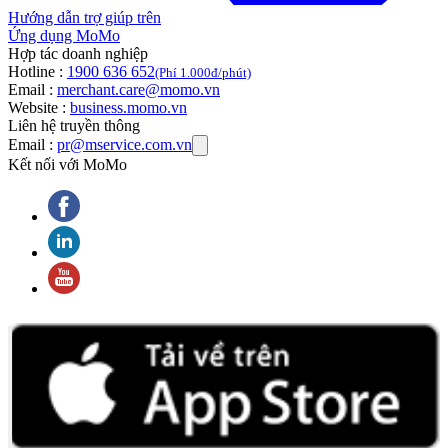
Hướng dẫn trợ giúp trên
Ứng dụng MoMo
Hợp tác doanh nghiệp
Hotline :
1900 636 652
(Phí 1.000đ/phút)
Email :
merchant.care@momo.vn
Website :
business.momo.vn
Liên hệ truyền thông
Email :
pr@mservice.com.vn
Kết nối với MoMo