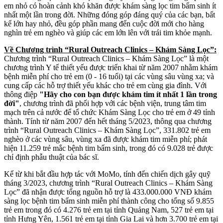
em nhỏ có hoàn cảnh khó khăn được khám sàng lọc tim bẩm sinh ít
nhất một lần trong đời. Những đóng góp đáng quý của các bạn, bất
kể lớn hay nhỏ, đều góp phần mang đến cuộc đời mới cho hàng
nghìn trẻ em nghèo và giúp các em lớn lên với trái tim khỏe mạnh.
Về Chương trình “Rural Outreach Clinics – Khám Sàng Lọc”:
Chương trình “Rural Outreach Clinics – Khám Sàng Lọc” là một
chương trình Y tế thiết yếu được triển khai từ năm 2007 nhằm khám
bệnh miễn phí cho trẻ em (0 - 16 tuổi) tại các vùng sâu vùng xa; và
cung cấp các hỗ trợ thiết yếu khác cho trẻ em cùng gia đình. Với
thông điệp
"Hãy cho con bạn được khám tim ít nhất 1 lần trong
đời"
, chương trình đã phối hợp với các bệnh viện, trung tâm tim
mạch trên cả nước để tổ chức Khám Sàng Lọc cho trẻ em ở 49 tỉnh
thành. Tính từ năm 2007 đến hết tháng 5/2023, thông qua chương
trình “Rural Outreach Clinics – Khám Sàng Lọc”, 331.802 trẻ em
nghèo ở các vùng sâu, vùng xa đã được khám tim miễn phí; phát
hiện 11.259 trẻ mắc bệnh tim bẩm sinh, trong đó có 9.028 trẻ được
chỉ định phẫu thuật của bác sĩ.
Kể từ khi bắt đầu hợp tác với MoMo, tính đến chiến dịch gây quỹ
tháng 3/2023, chương trình “Rural Outreach Clinics – Khám Sàng
Lọc” đã nhận được tổng nguồn hỗ trợ là 433.000.000 VNĐ khám
sàng lọc bệnh tim bẩm sinh miễn phí thành công cho tổng số 9.855
trẻ em trong đó có 4.276 trẻ em tại tỉnh Quảng Nam, 527 trẻ em tại
tỉnh Hưng Yên, 1.561 trẻ em tại tỉnh Gia Lai và hơn 3.700 trẻ em tại