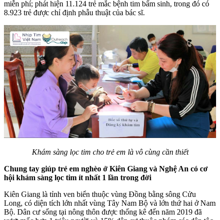
miễn phí; phát hiện 11.124 trẻ mắc bệnh tim bẩm sinh, trong đó có
8.923 trẻ được chỉ định phẫu thuật của bác sĩ.
Khám sàng lọc tim cho trẻ em là vô cùng cần thiết
Chung tay giúp trẻ em nghèo ở Kiên Giang và Nghệ An có cơ
hội khám sàng lọc tim ít nhất 1 lần trong đời
Kiên Giang là tỉnh ven biển thuộc vùng Đồng bằng sông Cửu
Long, có diện tích lớn nhất vùng Tây Nam Bộ và lớn thứ hai ở Nam
Bộ. Dân cư sống tại nông thôn được thống kê đến năm 2019 đã