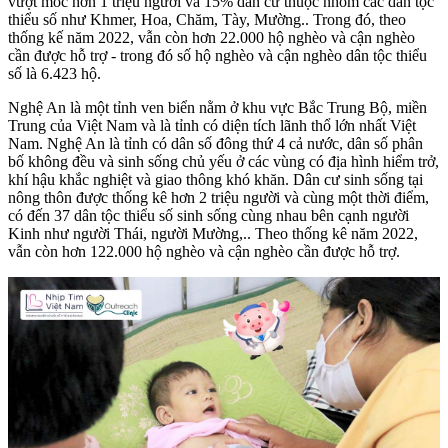
vượt mốc hơn 1 triệu người và 15% dân cư thuộc nhóm các dân tộc
thiểu số như Khmer, Hoa, Chăm, Tày, Mường.. Trong đó, theo
thống kế năm 2022, vẫn còn hơn 22.000 hộ nghèo và cận nghèo
cần được hỗ trợ - trong đó số hộ nghèo và cận nghèo dân tộc thiểu
số là 6.423 hộ.
Nghệ An là một tỉnh ven biển nằm ở khu vực Bắc Trung Bộ, miền
Trung của Việt Nam và là tỉnh có diện tích lãnh thổ lớn nhất Việt
Nam. Nghệ An là tỉnh có dân số đông thứ 4 cả nước, dân số phân
bố không đều và sinh sống chủ yếu ở các vùng có địa hình hiểm trở,
khí hậu khắc nghiệt và giao thông khó khăn. Dân cư sinh sống tại
nông thôn được thống kê hơn 2 triệu người và cùng một thời điểm,
có đến 37 dân tộc thiểu số sinh sống cùng nhau bên cạnh người
Kinh như người Thái, người Mường,.. Theo thống kê năm 2022,
vẫn còn hơn 122.000 hộ nghèo và cận nghèo cần được hỗ trợ.