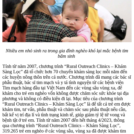
Nhiều em nhỏ sinh ra trong gia đình nghèo khó lại mắc bệnh tim
bẩm sinh
Tính từ năm 2007, chương trình “Rural Outreach Clinics – Khám
Sàng Lọc” đã tổ chức hơn 70 chuyến khám sàng lọc mỗi năm đến
các huyện nông thôn trên cả nước. Chương trình đã mang các bác sĩ
phẫu thuật, bác sĩ tim mạch và y tá tình nguyện từ các bệnh viện
Tim mạch hàng đầu tại Việt Nam đến các vùng sâu vùng xa, để
khám cho trẻ em nghèo vốn không được chăm sóc sức khỏe tại địa
phương và không có điều kiện đi lại. Mục tiêu của chương trình
“Rural Outreach Clinics – Khám Sàng Lọc” là để tất cả trẻ em được
khám tim, tư vấn, phẫu thuật và chăm sóc sau phẫu thuật nếu cần,
bất kể vị trí địa lí và tình trạng kinh tế, giúp giảm tỷ lệ tử vong và
bệnh tật ở trẻ em. Tính từ năm 2007 đến hết tháng 4/2023, thông
qua chương trình “Rural Outreach Clinics – Khám Sàng Lọc”,
319.265 trẻ em nghèo ở các vùng sâu, vùng xa đã được khám tim