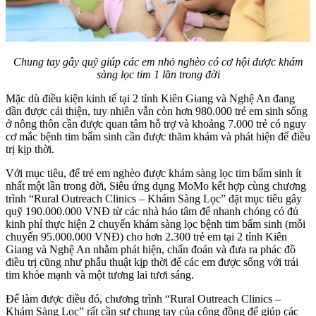
Chung tay gây quỹ giúp các em nhỏ nghèo có cơ hội được khám
sàng lọc tim 1 lần trong đời
Mặc dù điều kiện kinh tế tại 2 tỉnh Kiên Giang và Nghệ An đang
dần được cải thiện, tuy nhiên vẫn còn hơn 980.000 trẻ em sinh sống
ở nông thôn cần được quan tâm hỗ trợ và khoảng 7.000 trẻ có nguy
cơ mắc bệnh tim bẩm sinh cần được thăm khám và phát hiện để điều
trị kịp thời.
Với mục tiêu, để trẻ em nghèo được khám sàng lọc tim bẩm sinh ít
nhất một lần trong đời, Siêu ứng dụng MoMo kết hợp cùng chương
trình “Rural Outreach Clinics – Khám Sàng Lọc” đặt mục tiêu gây
quỹ 190.000.000 VNĐ từ các nhà hảo tâm để nhanh chóng có đủ
kinh phí thực hiện 2 chuyến khám sàng lọc bệnh tim bẩm sinh (mỗi
chuyến 95.000.000 VNĐ) cho hơn 2.300 trẻ em tại 2 tỉnh Kiên
Giang và Nghệ An nhằm phát hiện, chẩn đoán và đưa ra phác đồ
điều trị cũng như phẫu thuật kịp thời để các em được sống với trái
tim khỏe mạnh và một tương lai tươi sáng.
Để làm được điều đó, chương trình “Rural Outreach Clinics –
Khám Sàng Lọc” rất cần sự chung tay của cộng đồng để giúp các