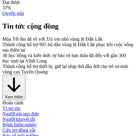
Đạt được
37
%
Quyên góp
Tin tức cộng đồng
Mùa Tết ấm đã về với 331 em nhỏ vùng lũ Đắk Lắk
Thành công hỗ trợ 905 hộ dân vùng lũ Đắk Lắk phục hồi cuộc sống
sau thiên tai
30 học bổng và kiến thức tự bảo vệ bản thân đã đến với gần 300
học sinh tại Vĩnh Long
Thành công hỗ trợ thiết bị, giữ lại nhịp thở đầu đời cho trẻ sơ sinh
vùng cao Tuyên Quang
Xem thêm
Hoàn cảnh
Vì trẻ em
Người già neo đơn
Người khuyết tật
Bệnh hiểm nghèo
Cứu trợ động vật
Bảo vệ môi trường