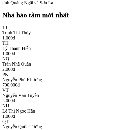
tỉnh Quảng Ngãi và Sơn La.
Nhà hảo tâm mới nhất
TT
Trịnh Thị Thủy
1.000
đ
TH
Lý Thanh Hiền
1.000
đ
NQ
Trần Nhã Quân
2.000
đ
PK
Nguyễn Phú Khương
700.000
đ
VT
Nguyễn Văn Tuyền
5.000
đ
NH
Lê Thị Ngọc Hân
1.000
đ
QT
Nguyễn Quốc Tường