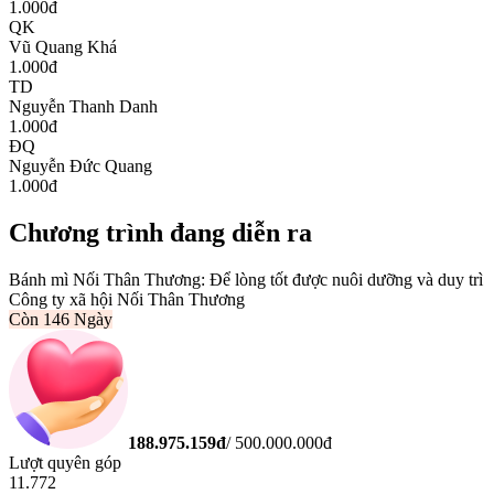
1.000
đ
QK
Vũ Quang Khá
1.000
đ
TD
Nguyễn Thanh Danh
1.000
đ
ĐQ
Nguyễn Đức Quang
1.000
đ
Chương trình đang diễn ra
Bánh mì Nối Thân Thương: Để lòng tốt được nuôi dưỡng và duy trì
Công ty xã hội Nối Thân Thương
Còn
146 Ngày
188.975.159
đ
/
500.000.000
đ
Lượt quyên góp
11.772