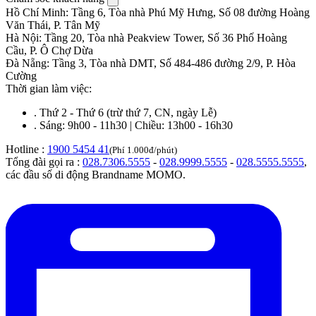
Hồ Chí Minh
:
Tầng 6, Tòa nhà Phú Mỹ Hưng, Số 08 đường Hoàng
Văn Thái, P. Tân Mỹ
Hà Nội
:
Tầng 20, Tòa nhà Peakview Tower, Số 36 Phố Hoàng
Cầu, P. Ô Chợ Dừa
Đà Nẵng
:
Tầng 3, Tòa nhà DMT, Số 484-486 đường 2/9, P. Hòa
Cường
Thời gian làm việc:
.
Thứ 2 - Thứ 6 (trừ thứ 7, CN, ngày Lễ)
.
Sáng: 9h00 - 11h30 | Chiều: 13h00 - 16h30
Hotline :
1900 5454 41
(Phí 1.000đ/phút)
Tổng đài gọi ra :
028.7306.5555
-
028.9999.5555
-
028.5555.5555
,
các đầu số di động Brandname MOMO.