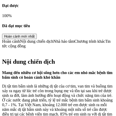
Đạt được
100
%
Đã đạt mục tiêu
Hoàn cảnh mới nhất
Hoàn cảnh
Nội dung chiến dịch
Nhà hảo tâm
Chương trình khác
Tin
tức cộng đồng
Nội dung chiến dịch
Mang đến nhiều cơ hội sống hơn cho các em nhỏ mắc bệnh tim
bẩm sinh có hoàn cảnh khó khăn
Dị tật tim bẩm sinh là những dị tật của cơ tim, van tim và buồng tim
xảy ra ngay từ lúc trẻ còn trong bụng mẹ và tồn tại sau khi trẻ được
sinh ra đời, làm ảnh hưởng đến hoạt động và chức năng tim của trẻ.
Ở các nước đang phát triển, tỷ lệ trẻ mắc bệnh tim bẩm sinh khoảng
0,7 - 1%. Tại Việt Nam, khoảng 12.000 trẻ em được sinh ra mỗi
năm mắc dị tật bẩm sinh này và khoảng một nửa số trẻ cần được
điều trị tại các bệnh viện tim mạch. 85% trẻ em sinh ra với dị tật tim