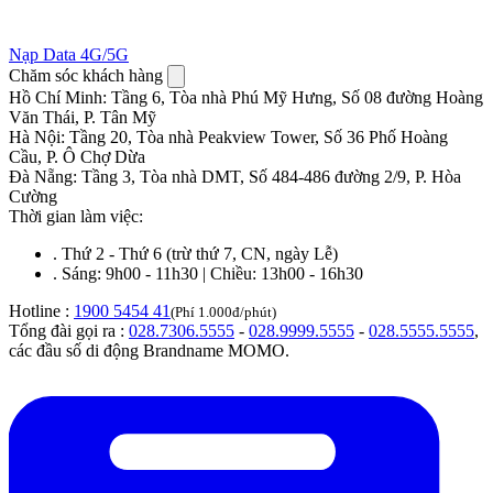
Nạp Data 4G/5G
Chăm sóc khách hàng
Hồ Chí Minh
:
Tầng 6, Tòa nhà Phú Mỹ Hưng, Số 08 đường Hoàng
Văn Thái, P. Tân Mỹ
Hà Nội
:
Tầng 20, Tòa nhà Peakview Tower, Số 36 Phố Hoàng
Cầu, P. Ô Chợ Dừa
Đà Nẵng
:
Tầng 3, Tòa nhà DMT, Số 484-486 đường 2/9, P. Hòa
Cường
Thời gian làm việc:
.
Thứ 2 - Thứ 6 (trừ thứ 7, CN, ngày Lễ)
.
Sáng: 9h00 - 11h30 | Chiều: 13h00 - 16h30
Hotline :
1900 5454 41
(Phí 1.000đ/phút)
Tổng đài gọi ra :
028.7306.5555
-
028.9999.5555
-
028.5555.5555
,
các đầu số di động Brandname MOMO.