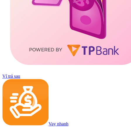
Ví trả sau
Vay nhanh