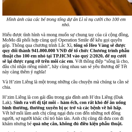
Hình ảnh của các bé trong tổng dự án Lì xì nụ cười cho 100 em
nhỏ.
Hiểu được tình hình và mong muốn sự chung tay của cả cộng đồng,
MoMo đã phối hợp cùng quỹ Operation Smile để kêu gọi quyên
góp. Thông qua chương trình Lắc Xì,
tổng số Heo Vàng sẽ được
quy đổi thành 941.000.000 VNĐ để tổ chức Chương trình phẫu
thuật cho 100 em nhỏ tại TP.HCM vào quý 2/2020, để nụ cười
sẽ lại được rạng rỡ trên môi các em
. Với thông điệp “sống là cho,
đâu chỉ nhận riêng mình”, hãy cùng nhau san sẻ yêu thương để Tết
này càng thêm ý nghĩa!
Và H’zim Liêng là một trong những câu chuyện mà chúng ta cần sẻ
chia.
H’zim Liêng là con gái đầu trong gia đình anh H’dra Liêng (Đak
Lak).
Sinh ra với dị tật môi – hàm ếch, con rất khó để ăn uống
bình thường, thường xuyên bị ọc trớ và các bệnh về hô hấp
.
Vết hở môi làm anh chị cũng ngại đưa con đến những nơi đông
người, sợ người khác chỉ trỏ bàn tán. Anh chị cũng đã đưa con đi
khám nhưng bé
quá nhẹ cân, không đủ điều kiện phẫu thuật.