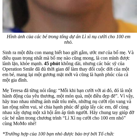
Hình ảnh của các bé trong tổng dự án Lì xì nụ cười cho 100 em
nhỏ.
Sinh ra một đứa con mang biết bao gửi gắm, ước mơ của bố mẹ. Và
điều quan trọng nhất mà bố mẹ nào cũng mong, là con mình được
lành lặn, khỏe mạnh.
45 phút
không dài, nhưng các bác sỹ của
Operation Smile đã đủ thời gian để làm thay đổi cuộc đời của một
em bé, mang lại một gương mặt mới và cũng là hạnh phúc của cả
một gia đình.
Mẹ Teresa đã từng nói rằng: “Mỗi khi bạn cười với ai đó, đó là một
hành động của yêu thương, một món quà, một điều đẹp đẽ”. Vì vậy,
hãy trao nhau những ánh mắt trìu mến, những nụ cười rộn vang và
lan rộng niềm vui, sẻ chia hạnh phúc để giúp lấy các em, để cùng
nhau xây dựng một xã hội ấm áp tình người. Hãy chung tay giúp đỡ
các bé nằm trong chương trình “Lì Xì nụ cười cho 100 em nhỏ”
cùng MoMo nhé!
*Trường hợp của 100 bạn nhỏ được bảo trợ bởi Tổ chức