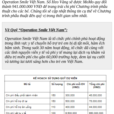
Operation Smile Việt Nam. Số Heo Vàng sẽ được MoMo quy đổi
thành 941.000.000 VNĐ để trang trải chi phí Chương trình phẫu
thuật cho các bé. Chúng tôi sẽ cập nhật thông tin cụ thể về Chương
trình phẫu thuật đến quý vị trong thời gian sớm nhất.
Về Quỹ “Operation Smile Việt Nam”:
Operation Smile Việt Nam là tổ chức phi chính phủ hoạt động
trong lĩnh vực y tế chuyên hỗ trợ trẻ em bị dị tật môi, hàm ếch
bẩm sinh. Trong suốt 30 năm hoạt động, tổ chức đã cùng với
các tình nguyện viên y tế và phi y tế mang lại dịch vụ khám và
điều trị miễn phí cho gần 60,000 trường hợp, đem lại nụ cười
và tương lai tươi sáng hơn cho trẻ em Việt Nam.