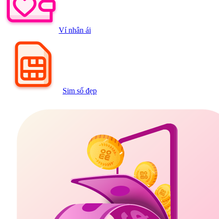
Ví nhân ái
Sim số đẹp