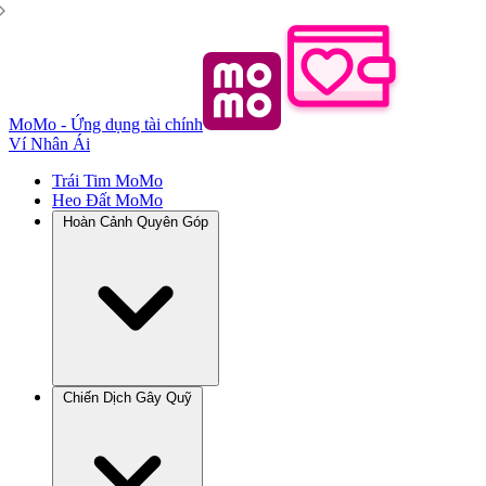
MoMo - Ứng dụng tài chính
Ví Nhân Ái
Trái Tim MoMo
Heo Đất MoMo
Hoàn Cảnh Quyên Góp
Chiến Dịch Gây Quỹ