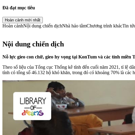
Đã đạt mục tiêu
Hoàn cảnh mới nhất
Hoàn cảnh
Nội dung chiến dịch
Nhà hảo tâm
Chương trình khác
Tin tứ
Nội dung chiến dịch
Nỗ lực gieo con chữ, gieo hy vọng tại KonTum và các tỉnh miền 
Theo số liệu của Tổng cục Thống kê tính đến cuối năm 2021, tỉ lệ dân
tỉnh có tổng số 46.132 hộ khó khăn, trong đó có khoảng 70% là các h