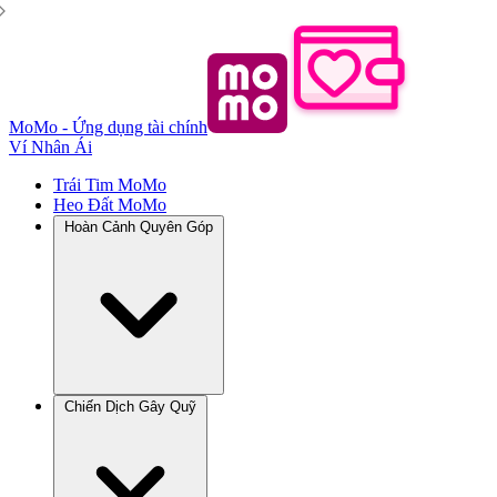
MoMo - Ứng dụng tài chính
Ví Nhân Ái
Trái Tim MoMo
Heo Đất MoMo
Hoàn Cảnh Quyên Góp
Chiến Dịch Gây Quỹ