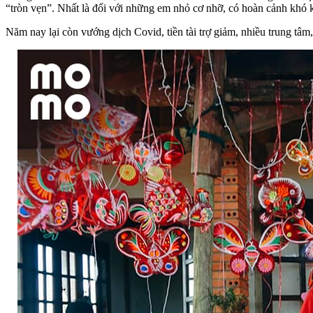
“tròn vẹn”. Nhất là đối với những em nhỏ cơ nhỡ, có hoàn cảnh khó 
Năm nay lại còn vướng dịch Covid, tiền tài trợ giảm, nhiều trung tâm