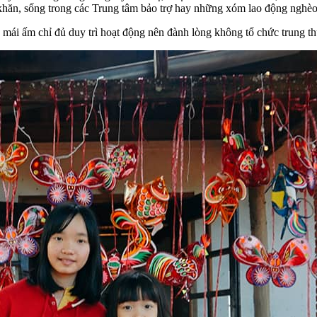
khăn, sống trong các Trung tâm bảo trợ hay những xóm lao động nghèo,
, mái ấm chỉ đủ duy trì hoạt động nên đành lòng không tổ chức trung t