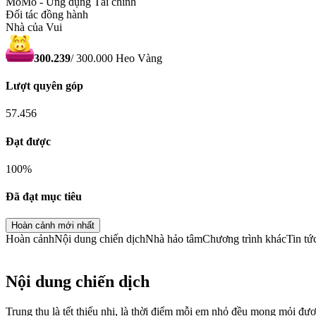
MoMo - Ứng dụng Tài chính
Đối tác đồng hành
Nhà của Vui
300.239
/
300.000
Heo Vàng
Lượt quyên góp
57.456
Đạt được
100
%
Đã đạt mục tiêu
Hoàn cảnh mới nhất
Hoàn cảnh
Nội dung chiến dịch
Nhà hảo tâm
Chương trình khác
Tin tứ
Nội dung chiến dịch
Trung thu là tết thiếu nhi, là thời điểm mỗi em nhỏ đều mong mỏi đư