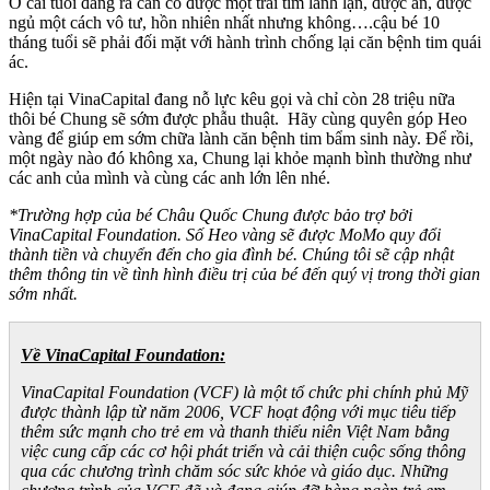
Ở cái tuổi đáng ra cần có được một trái tim lành lặn, được ăn, được
ngủ một cách vô tư, hồn nhiên nhất nhưng không….cậu bé 10
tháng tuổi sẽ phải đối mặt với hành trình chống lại căn bệnh tim quái
ác.
Hiện tại VinaCapital đang nỗ lực kêu gọi và chỉ còn 28 triệu nữa
thôi bé Chung sẽ sớm được phẫu thuật. Hãy cùng quyên góp Heo
vàng để giúp em sớm chữa lành căn bệnh tim bẩm sinh này. Để rồi,
một ngày nào đó không xa, Chung lại khỏe mạnh bình thường như
các anh của mình và cùng các anh lớn lên nhé.
*Trường hợp của bé Châu Quốc Chung được bảo trợ bởi
VinaCapital Foundation. Số Heo vàng sẽ được MoMo quy đổi
thành tiền và chuyển đến cho gia đình bé. Chúng tôi sẽ cập nhật
thêm thông tin về tình hình điều trị của bé đến quý vị trong thời gian
sớm nhất.
Về VinaCapital Foundation:
VinaCapital Foundation (VCF) là một tổ chức phi chính phủ Mỹ
được thành lập từ năm 2006, VCF hoạt động với mục tiêu tiếp
thêm sức mạnh cho trẻ em và thanh thiếu niên Việt Nam bằng
việc cung cấp các cơ hội phát triển và cải thiện cuộc sống thông
qua các chương trình chăm sóc sức khỏe và giáo dục. Những