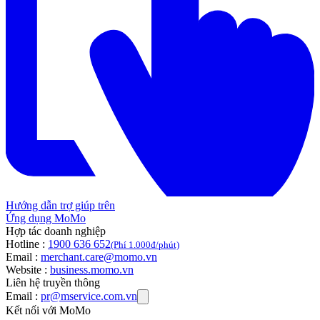
Hướng dẫn trợ giúp trên
Ứng dụng MoMo
Hợp tác doanh nghiệp
Hotline :
1900 636 652
(Phí 1.000đ/phút)
Email :
merchant.care@momo.vn
Website :
business.momo.vn
Liên hệ truyền thông
Email :
pr@mservice.com.vn
Kết nối với MoMo