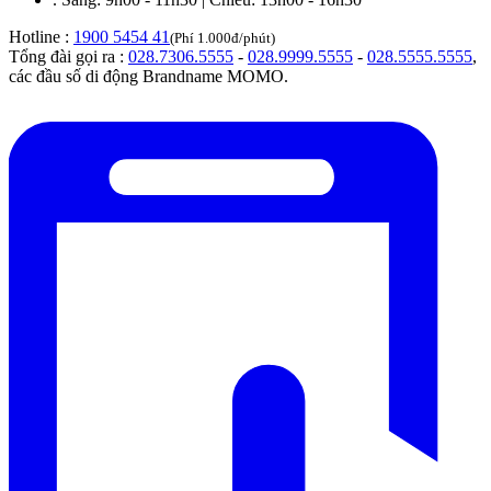
Hotline :
1900 5454 41
(Phí 1.000đ/phút)
Tổng đài gọi ra :
028.7306.5555
-
028.9999.5555
-
028.5555.5555
,
các đầu số di động Brandname MOMO.