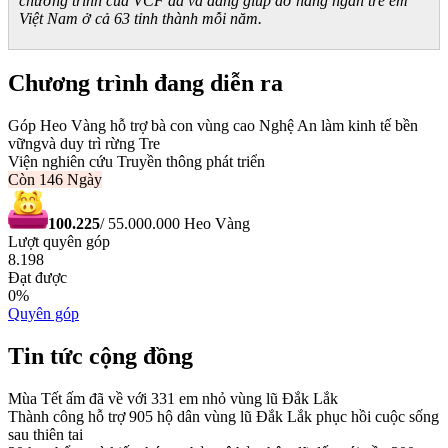
chương trình của VCF đã và đang giúp đỡ hàng ngàn trẻ em
Việt Nam ở cả 63 tỉnh thành mỗi năm.
Chương trình đang diễn ra
Góp Heo Vàng hỗ trợ bà con vùng cao Nghệ An làm kinh tế bền
vữngvà duy trì rừng Tre
Viện nghiên cứu Truyền thông phát triển
Còn
146 Ngày
100.225
/
55.000.000
Heo Vàng
Lượt quyên góp
8.198
Đạt được
0
%
Quyên góp
Tin tức cộng đồng
Mùa Tết ấm đã về với 331 em nhỏ vùng lũ Đắk Lắk
Thành công hỗ trợ 905 hộ dân vùng lũ Đắk Lắk phục hồi cuộc sống
sau thiên tai