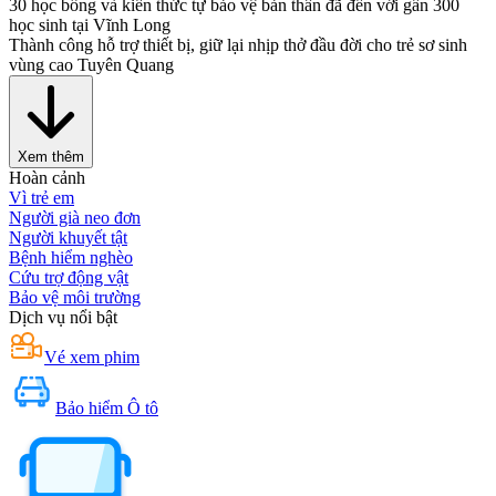
30 học bổng và kiến thức tự bảo vệ bản thân đã đến với gần 300
học sinh tại Vĩnh Long
Thành công hỗ trợ thiết bị, giữ lại nhịp thở đầu đời cho trẻ sơ sinh
vùng cao Tuyên Quang
Xem thêm
Hoàn cảnh
Vì trẻ em
Người già neo đơn
Người khuyết tật
Bệnh hiểm nghèo
Cứu trợ động vật
Bảo vệ môi trường
Dịch vụ nổi bật
Vé xem phim
Bảo hiểm Ô tô