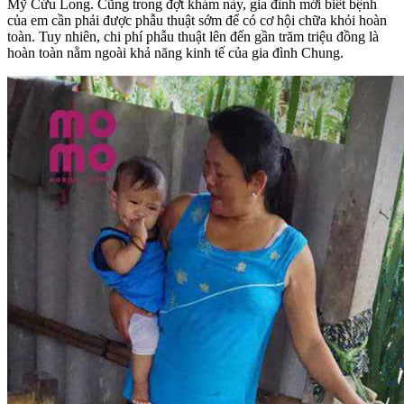
Mỹ Cửu Long. Cũng trong đợt khám này, gia đình mới biết bệnh
của em cần phải được phẫu thuật sớm để có cơ hội chữa khỏi hoàn
toàn. Tuy nhiên, chi phí phẫu thuật lên đến gần trăm triệu đồng là
hoàn toàn nằm ngoài khả năng kinh tế của gia đình Chung.