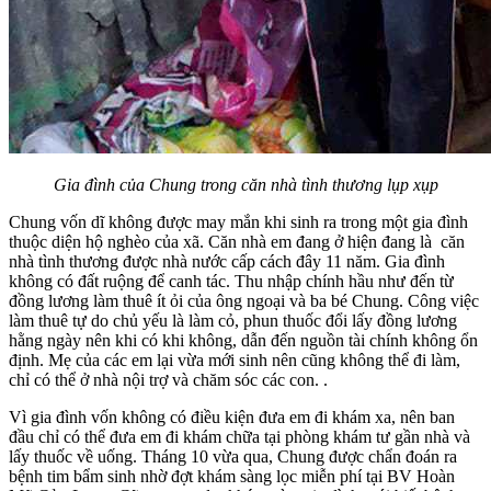
Gia đình của Chung trong căn nhà tình thương lụp xụp
Chung vốn dĩ không được may mắn khi sinh ra trong một gia đình
thuộc diện hộ nghèo của xã. Căn nhà em đang ở hiện đang là căn
nhà tình thương được nhà nước cấp cách đây 11 năm. Gia đình
không có đất ruộng để canh tác. Thu nhập chính hầu như đến từ
đồng lương làm thuê ít ỏi của ông ngoại và ba bé Chung. Công việc
làm thuê tự do chủ yếu là làm cỏ, phun thuốc đổi lấy đồng lương
hằng ngày nên khi có khi không, dẫn đến nguồn tài chính không ổn
định. Mẹ của các em lại vừa mới sinh nên cũng không thể đi làm,
chỉ có thể ở nhà nội trợ và chăm sóc các con. .
Vì gia đình vốn không có điều kiện đưa em đi khám xa, nên ban
đầu chỉ có thể đưa em đi khám chữa tại phòng khám tư gần nhà và
lấy thuốc về uống. Tháng 10 vừa qua, Chung được chẩn đoán ra
bệnh tim bẩm sinh nhờ đợt khám sàng lọc miễn phí tại BV Hoàn