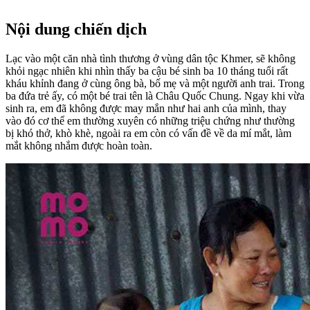
Nội dung chiến dịch
Lạc vào một căn nhà tình thương ở vùng dân tộc Khmer, sẽ không
khỏi ngạc nhiên khi nhìn thấy ba cậu bé sinh ba 10 tháng tuổi rất
kháu khỉnh đang ở cùng ông bà, bố mẹ và một người anh trai. Trong
ba đứa trẻ ấy, có một bé trai tên là Châu Quốc Chung. Ngay khi vừa
sinh ra, em đã không được may mắn như hai anh của mình, thay
vào đó cơ thể em thường xuyên có những triệu chứng như thường
bị khó thở, khò khè, ngoài ra em còn có vấn đề về da mí mắt, làm
mắt không nhắm được hoàn toàn.