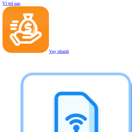
Ví trả sau
Vay nhanh