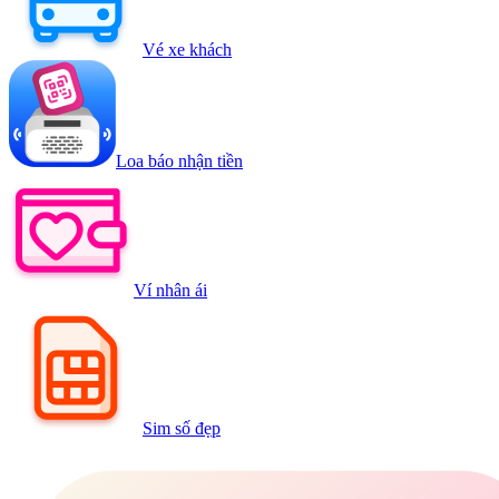
Vé xe khách
Loa báo nhận tiền
Ví nhân ái
Sim số đẹp