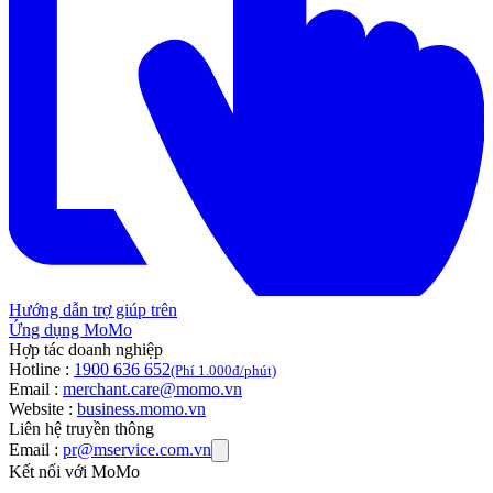
Hướng dẫn trợ giúp trên
Ứng dụng MoMo
Hợp tác doanh nghiệp
Hotline :
1900 636 652
(Phí 1.000đ/phút)
Email :
merchant.care@momo.vn
Website :
business.momo.vn
Liên hệ truyền thông
Email :
pr@mservice.com.vn
Kết nối với MoMo