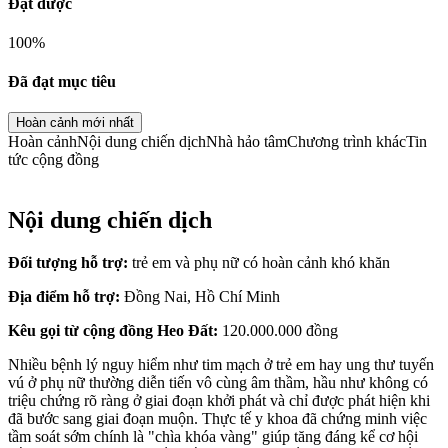
Đạt được
100
%
Đã đạt mục tiêu
Hoàn cảnh mới nhất
Hoàn cảnh
Nội dung chiến dịch
Nhà hảo tâm
Chương trình khác
Tin
tức cộng đồng
Nội dung chiến dịch
Đối tượng hỗ trợ:
trẻ em và phụ nữ có hoàn cảnh khó khăn
Địa điểm hỗ trợ:
Đồng Nai, Hồ Chí Minh
Kêu gọi từ cộng đồng Heo Đất:
120.000.000 đồng
Nhiều bệnh lý nguy hiểm như tim mạch ở trẻ em hay ung thư tuyến
vú ở phụ nữ thường diễn tiến vô cùng âm thầm, hầu như không có
triệu chứng rõ ràng ở giai đoạn khởi phát và chỉ được phát hiện khi
đã bước sang giai đoạn muộn. Thực tế y khoa đã chứng minh việc
tầm soát sớm chính là "chìa khóa vàng" giúp tăng đáng kể cơ hội