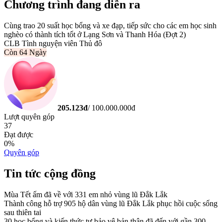
Chương trình đang diễn ra
Cùng trao 20 suất học bổng và xe đạp, tiếp sức cho các em học sinh
nghèo có thành tích tốt ở Lạng Sơn và Thanh Hóa (Đợt 2)
CLB Tình nguyện viên Thủ đô
Còn
64 Ngày
205.123
đ
/
100.000.000
đ
Lượt quyên góp
37
Đạt được
0
%
Quyên góp
Tin tức cộng đồng
Mùa Tết ấm đã về với 331 em nhỏ vùng lũ Đắk Lắk
Thành công hỗ trợ 905 hộ dân vùng lũ Đắk Lắk phục hồi cuộc sống
sau thiên tai
30 học bổng và kiến thức tự bảo vệ bản thân đã đến với gần 300