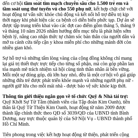
đến cơ hội
tầm soát tim mạch chuyên sâu cho 1.500 trẻ em và
tầm soát ung thư tuyến vú cho 550 phụ nữ
, kết hợp chặt chẽ với
hoạt động tư vấn sức khỏe chủ động và kết nối hỗ trợ điều trị kịp
thời ngay khi phát hiện các ca bệnh có diễn biến phức tạp. Dự án sẽ
được tập trung triển khai vào các đợt cao điểm gồm tháng 5, tháng 9
và tháng 10 năm 2026 nhằm hướng đến mục tiêu là phát hiện sớm
bệnh lý, nâng cao nhận thức tự chăm sóc bản thân của người dân và
mở ra cánh cửa tiếp cận y khoa miễn phí cho những mảnh đời còn
nhiều gian khó.
Sự hỗ trợ và những tấm lòng vàng của cộng đồng không chỉ mang
lại giá trị thiết thực trực tiếp cho từng số phận, mà còn góp phần lan
tỏa mạnh mẽ trách nhiệm xã hội cùng tinh thần nhân ái bền vững.
Mỗi một sự đóng góp, dù lớn hay nhỏ, đều là một cơ hội vô giá giúp
những đứa trẻ được phát triển khỏe mạnh và những người phụ nữ -
người giữ lửa cho mỗi mái nhà - được bảo vệ sức khỏe kịp thời.
Thông tin giới thiệu ngắn gọn về tổ chức Quỹ & Nhà tài trợ:
Quỹ Khởi Sự Từ Tâm (thành viên của Tập đoàn Kim Oanh), tiền
thân là Quỹ Từ Thiện Kim Oanh, hoạt động từ năm 2009 được
thành lập chính thức theo QĐ số 3039/QĐ của UBND tỉnh Bình
Dương, nay trực thuộc quản lý của Sở Nội Vụ - UBND thành phố
Hồ Chí Minh.
Tiên phong trong việc kết hợp hoạt động từ thiện, phát triển cộng