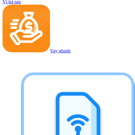
Ví trả sau
Vay nhanh