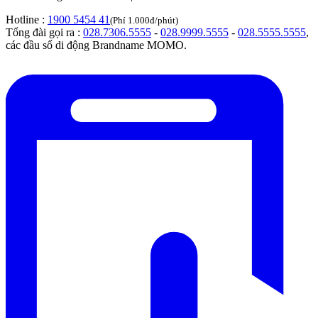
Hotline :
1900 5454 41
(Phí 1.000đ/phút)
Tổng đài gọi ra :
028.7306.5555
-
028.9999.5555
-
028.5555.5555
,
các đầu số di động Brandname MOMO.