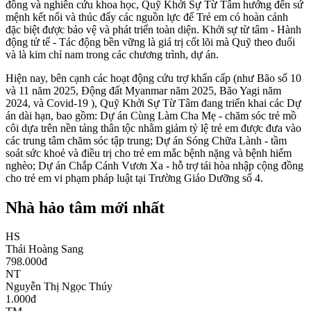
đồng và nghiên cứu khoa học, Quỹ Khởi Sự Từ Tâm hướng đến sứ
mệnh kết nối và thúc đẩy các nguồn lực để Trẻ em có hoàn cảnh
đặc biệt được bảo vệ và phát triển toàn diện. Khởi sự từ tâm - Hành
động tử tế - Tác động bền vững là giá trị cốt lõi mà Quỹ theo đuổi
và là kim chỉ nam trong các chương trình, dự án.
Hiện nay, bên cạnh các hoạt động cứu trợ khẩn cấp (như Bão số 10
và 11 năm 2025, Động đất Myanmar năm 2025, Bão Yagi năm
2024, và Covid-19 ), Quỹ Khởi Sự Từ Tâm đang triển khai các Dự
án dài hạn, bao gồm: Dự án Cùng Làm Cha Mẹ - chăm sóc trẻ mồ
côi dựa trên nền tảng thân tộc nhằm giảm tỷ lệ trẻ em được đưa vào
các trung tâm chăm sóc tập trung; Dự án Sóng Chữa Lành - tầm
soát sức khoẻ và điều trị cho trẻ em mắc bệnh nặng và bệnh hiểm
nghèo; Dự án Chắp Cánh Vươn Xa - hỗ trợ tái hòa nhập cộng đồng
cho trẻ em vi phạm pháp luật tại Trường Giáo Dưỡng số 4.
Nhà hảo tâm mới nhất
HS
Thái Hoàng Sang
798.000
đ
NT
Nguyễn Thị Ngọc Thúy
1.000
đ