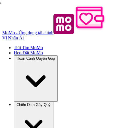
MoMo - Ứng dụng tài chính
Ví Nhân Ái
Trái Tim MoMo
Heo Đất MoMo
Hoàn Cảnh Quyên Góp
Chiến Dịch Gây Quỹ