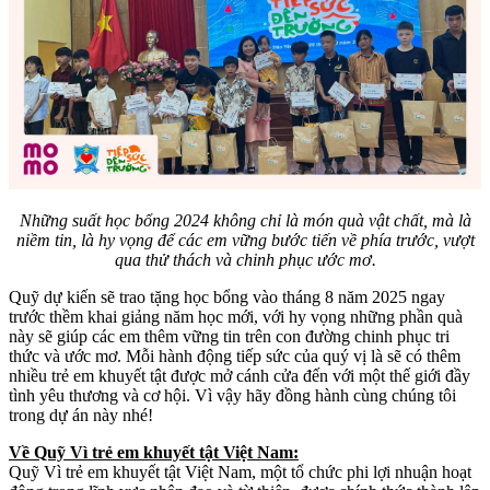
Những suất học bổng 2024 không chỉ là món quà vật chất, mà là
niềm tin, là hy vọng để các em vững bước tiến về phía trước, vượt
qua thử thách và chinh phục ước mơ.
Quỹ dự kiến sẽ trao tặng học bổng vào tháng 8 năm 2025 ngay
trước thềm khai giảng năm học mới, với hy vọng những phần quà
này sẽ giúp các em thêm vững tin trên con đường chinh phục tri
thức và ước mơ. Mỗi hành động tiếp sức của quý vị là sẽ có thêm
nhiều trẻ em khuyết tật được mở cánh cửa đến với một thế giới đầy
tình yêu thương và cơ hội. Vì vậy hãy đồng hành cùng chúng tôi
trong dự án này nhé!
Về Quỹ Vì trẻ em khuyết tật Việt Nam:
Quỹ Vì trẻ em khuyết tật Việt Nam, một tổ chức phi lợi nhuận hoạt