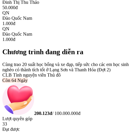
Đinh Thị Thu Thảo
50.000
đ
QN
Đào Quốc Nam
1.000
đ
QN
Đào Quốc Nam
1.000
đ
Chương trình đang diễn ra
Cùng trao 20 suất học bổng và xe đạp, tiếp sức cho các em học sinh
nghèo có thành tích tốt ở Lạng Sơn và Thanh Hóa (Đợt 2)
CLB Tình nguyện viên Thủ đô
Còn
64 Ngày
200.123
đ
/
100.000.000
đ
Lượt quyên góp
33
Đạt được