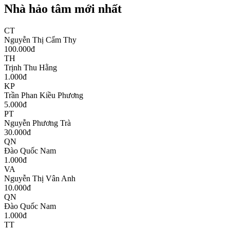
Nhà hảo tâm mới nhất
CT
Nguyễn Thị Cẩm Thy
100.000
đ
TH
Trịnh Thu Hằng
1.000
đ
KP
Trần Phan Kiều Phương
5.000
đ
PT
Nguyễn Phương Trà
30.000
đ
QN
Đào Quốc Nam
1.000
đ
VA
Nguyễn Thị Vân Anh
10.000
đ
QN
Đào Quốc Nam
1.000
đ
TT