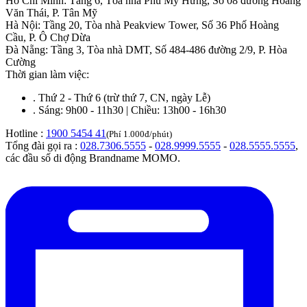
Hồ Chí Minh
:
Tầng 6, Tòa nhà Phú Mỹ Hưng, Số 08 đường Hoàng
Văn Thái, P. Tân Mỹ
Hà Nội
:
Tầng 20, Tòa nhà Peakview Tower, Số 36 Phố Hoàng
Cầu, P. Ô Chợ Dừa
Đà Nẵng
:
Tầng 3, Tòa nhà DMT, Số 484-486 đường 2/9, P. Hòa
Cường
Thời gian làm việc:
.
Thứ 2 - Thứ 6 (trừ thứ 7, CN, ngày Lễ)
.
Sáng: 9h00 - 11h30 | Chiều: 13h00 - 16h30
Hotline :
1900 5454 41
(Phí 1.000đ/phút)
Tổng đài gọi ra :
028.7306.5555
-
028.9999.5555
-
028.5555.5555
,
các đầu số di động Brandname MOMO.