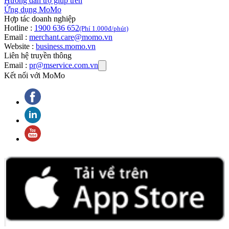
Hướng dẫn trợ giúp trên
Ứng dụng MoMo
Hợp tác doanh nghiệp
Hotline :
1900 636 652
(Phí 1.000đ/phút)
Email :
merchant.care@momo.vn
Website :
business.momo.vn
Liên hệ truyền thông
Email :
pr@mservice.com.vn
Kết nối với MoMo