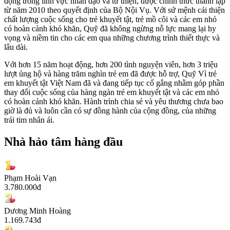
động trong lĩnh vực nhân đạo và từ thiện, được chính thức thành lập
từ năm 2010 theo quyết định của Bộ Nội Vụ. Với sứ mệnh cải thiện
chất lượng cuộc sống cho trẻ khuyết tật, trẻ mồ côi và các em nhỏ
có hoàn cảnh khó khăn, Quỹ đã không ngừng nỗ lực mang lại hy
vọng và niềm tin cho các em qua những chương trình thiết thực và
lâu dài.
Với hơn 15 năm hoạt động, hơn 200 tình nguyện viên, hơn 3 triệu
lượt ủng hộ và hàng trăm nghìn trẻ em đã được hỗ trợ, Quỹ Vì trẻ
em khuyết tật Việt Nam đã và đang tiếp tục cố gắng nhằm góp phần
thay đổi cuộc sống của hàng ngàn trẻ em khuyết tật và các em nhỏ
có hoàn cảnh khó khăn. Hành trình chia sẻ và yêu thương chưa bao
giờ là đủ và luôn cần có sự đồng hành của cộng đồng, của những
trái tim nhân ái.
Nhà hảo tâm hàng đầu
Phạm Hoài Vạn
3.780.000
đ
Dương Minh Hoàng
1.169.743
đ