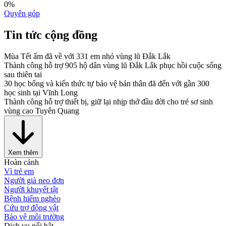
0
%
Quyên góp
Tin tức cộng đồng
Mùa Tết ấm đã về với 331 em nhỏ vùng lũ Đắk Lắk
Thành công hỗ trợ 905 hộ dân vùng lũ Đắk Lắk phục hồi cuộc sống
sau thiên tai
30 học bổng và kiến thức tự bảo vệ bản thân đã đến với gần 300
học sinh tại Vĩnh Long
Thành công hỗ trợ thiết bị, giữ lại nhịp thở đầu đời cho trẻ sơ sinh
vùng cao Tuyên Quang
Xem thêm
Hoàn cảnh
Vì trẻ em
Người già neo đơn
Người khuyết tật
Bệnh hiểm nghèo
Cứu trợ động vật
Bảo vệ môi trường
Dịch vụ nổi bật