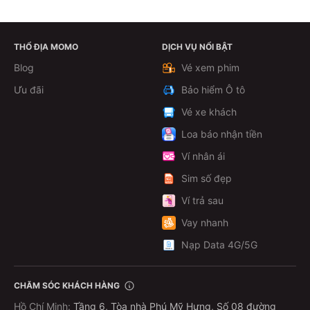
THỔ ĐỊA MOMO
DỊCH VỤ NỔI BẬT
Xem chi tiết
Blog
Vé xem phim
Ưu đãi
Bảo hiểm Ô tô
Vé xe khách
Loa báo nhận tiền
Ví nhân ái
Sim số đẹp
Ví trả sau
Vay nhanh
Nạp Data 4G/5G
CHĂM SÓC KHÁCH HÀNG
Hồ Chí Minh
:
Tầng 6, Tòa nhà Phú Mỹ Hưng, Số 08 đường