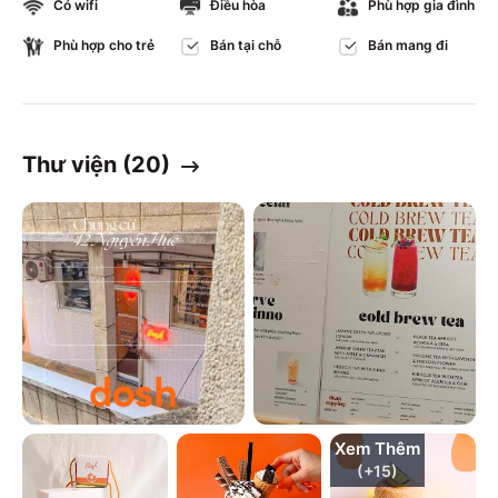
Có wifi
Điều hòa
Phù hợp gia đình
Phù hợp cho trẻ
Bán tại chỗ
Bán mang đi
Thư viện (
20
)
Xem Thêm
(+
15
)