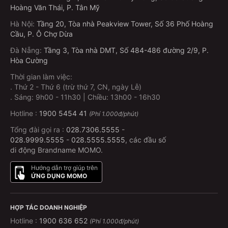
Hoàng Văn Thái, P. Tân Mỹ
Hà Nội
:
Tầng 20, Tòa nhà Peakview Tower, Số 36 Phố Hoàng
Cầu, P. Ô Chợ Dừa
Đà Nẵng
:
Tầng 3, Tòa nhà DMT, Số 484-486 đường 2/9, P.
Hòa Cường
Thời gian làm việc:
.
Thứ 2 - Thứ 6 (trừ thứ 7, CN, ngày Lễ)
.
Sáng: 9h00 - 11h30 | Chiều: 13h00 - 16h30
Hotline :
1900 5454 41
(Phí 1.000đ/phút)
Tổng đài gọi ra :
028.7306.5555
-
028.9999.5555
-
028.5555.5555
, các đầu số
di động Brandname MOMO.
Hướng dẫn trợ giúp trên
ỨNG DỤNG MOMO
HỢP TÁC DOANH NGHIỆP
Hotline :
1900 636 652
(Phí 1.000đ/phút)