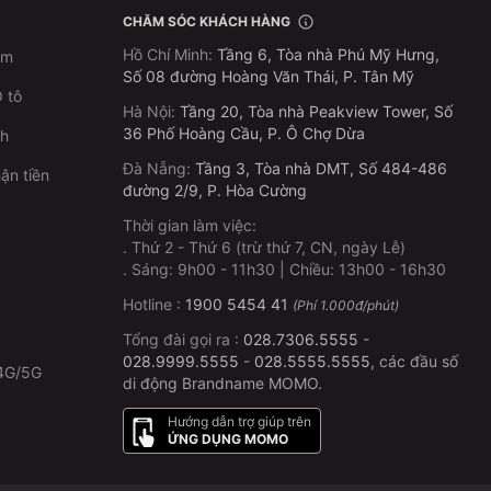
CHĂM SÓC KHÁCH HÀNG
Hồ Chí Minh
:
Tầng 6, Tòa nhà Phú Mỹ Hưng,
im
Số 08 đường Hoàng Văn Thái, P. Tân Mỹ
 tô
Hà Nội
:
Tầng 20, Tòa nhà Peakview Tower, Số
36 Phố Hoàng Cầu, P. Ô Chợ Dừa
ch
Đà Nẵng
:
Tầng 3, Tòa nhà DMT, Số 484-486
ận tiền
đường 2/9, P. Hòa Cường
Thời gian làm việc:
.
Thứ 2 - Thứ 6 (trừ thứ 7, CN, ngày Lễ)
p
.
Sáng: 9h00 - 11h30 | Chiều: 13h00 - 16h30
Hotline :
1900 5454 41
(Phí 1.000đ/phút)
Tổng đài gọi ra :
028.7306.5555
-
028.9999.5555
-
028.5555.5555
, các đầu số
4G/5G
di động Brandname MOMO.
Hướng dẫn trợ giúp trên
ỨNG DỤNG MOMO