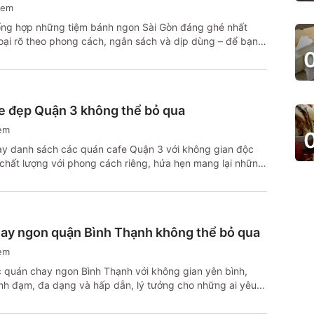
xem
tổng hợp những tiệm bánh ngon Sài Gòn đáng ghé nhất
oại rõ theo phong cách, ngân sách và dịp dùng – để bạn
ong là biết mình cần đến đâu.
e đẹp Quận 3 không thể bỏ qua
em
y danh sách các quán cafe Quận 3 với không gian độc
chất lượng với phong cách riêng, hứa hẹn mang lại những
yệt vời!
hay ngon quận Bình Thạnh không thể bỏ qua
em
quán chay ngon Bình Thạnh với không gian yên bình,
h đạm, đa dạng và hấp dẫn, lý tưởng cho những ai yêu
 tại quận Bình Thạnh.