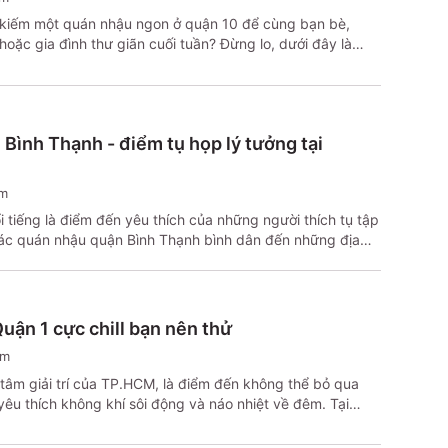
 kiếm một quán nhậu ngon ở quận 10 để cùng bạn bè,
hoặc gia đình thư giãn cuối tuần? Đừng lo, dưới đây là
ững quán ăn nhậu Quận 10 nổi bật với đa dạng phong
á và thực đơn phong phú, đảm bảo phù hợp với mọi nhu
ách.
Bình Thạnh - điểm tụ họp lý tưởng tại
em
i tiếng là điểm đến yêu thích của những người thích tụ tập
ác quán nhậu quận Bình Thạnh bình dân đến những địa
, bạn sẽ dễ dàng tìm thấy không gian thích hợp để thư
ngày dài. Dưới đây là danh sách các quán nhậu ngon ở
 bạn không nên bỏ lỡ khi muốn trải nghiệm không khí
 tại TP.HCM.
uận 1 cực chill bạn nên thử
em
 tâm giải trí của TP.HCM, là điểm đến không thể bỏ qua
yêu thích không khí sôi động và náo nhiệt về đêm. Tại
ó nhiều lựa chọn để tận hưởng không gian âm nhạc cùng
c quán bar chill view đẹp đến các quán chơi nhạc hay và