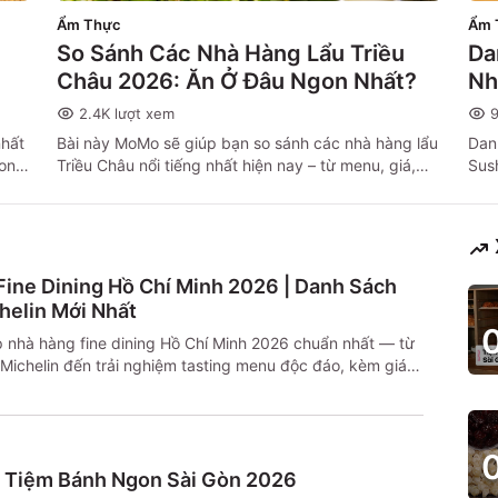
Ẩm Thực
Ẩm 
So Sánh Các Nhà Hàng Lẩu Triều
Da
Châu 2026: Ăn Ở Đâu Ngon Nhất?
Nh
2.4K
lượt xem
nhất
Bài này MoMo sẽ giúp bạn so sánh các nhà hàng lẩu
Dan
rong
Triều Châu nổi tiếng nhất hiện nay – từ menu, giá,
Sus
không gian đến mức độ "thân thiện với ví điện tử".
địa
Đọc xong, bạn chỉ cần chốt quán là xong.
chỉ
MoM
ine Dining Hồ Chí Minh 2026 | Danh Sách
helin Mới Nhất
 nhà hàng fine dining Hồ Chí Minh 2026 chuẩn nhất — từ
Michelin đến trải nghiệm tasting menu độc đáo, kèm giá,
o đặt bàn không bỏ lỡ.
 Tiệm Bánh Ngon Sài Gòn 2026