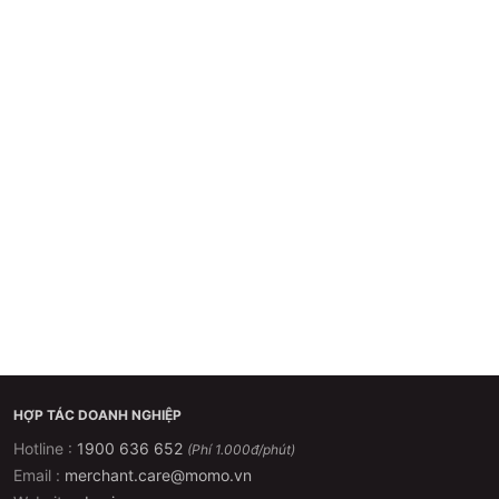
HỢP TÁC DOANH NGHIỆP
Hotline :
1900 636 652
(Phí 1.000đ/phút)
Email :
merchant.care@momo.vn