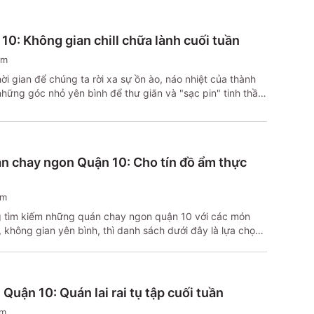
10: Không gian chill chữa lành cuối tuần
em
hời gian để chúng ta rời xa sự ồn ào, náo nhiệt của thành
những góc nhỏ yên bình để thư giãn và "sạc pin" tinh thần.
iều quán cafe núp hẻm cực chill, với không gian nhẹ
nh, mang đến cảm giác chữa lành cho tâm hồn. Dưới đây
các quán cafe đẹp, ẩn mình giữa lòng Quận 10 mà bạn có
ể tìm chút bình yên, tận hưởng những khoảnh khắc lắng
n chay ngon Quận 10: Cho tín đồ ẩm thực
g cuối tuần.
em
 tìm kiếm những quán chay ngon quận 10 với các món
 không gian yên bình, thì danh sách dưới đây là lựa chọn
món ăn truyền thống đến các món lẩu chay phong phú,
i lý tưởng cho những ai yêu thích phong cách ăn chay
Quận 10: Quán lai rai tụ tập cuối tuần
em