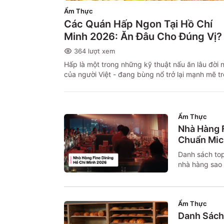
Ẩm Thực
Các Quán Hấp Ngon Tại Hồ Chí
Minh 2026: Ăn Đâu Cho Đúng Vị?
364
lượt xem
Hấp là một trong những kỹ thuật nấu ăn lâu đời 
của người Việt - đang bùng nổ trở lại mạnh mẽ t
năm 2026, nhưng với diện mạo hoàn toàn mới.
Ẩm Thực
Nhà Hàng F
Chuẩn Mic
Danh sách top
nhà hàng sao 
địa chỉ và mẹ
Ẩm Thực
Danh Sách