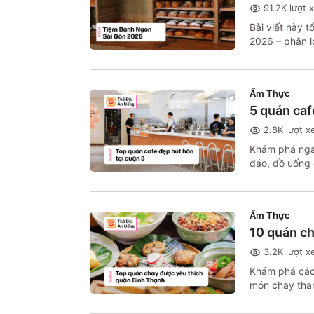
91.2K
lượt 
Bài viết này 
2026 – phân l
chỉ cần đọc x
Ẩm Thực
5 quán caf
2.8K
lượt x
Khám phá nga
đáo, đồ uống 
trải nghiệm tu
Ẩm Thực
10 quán c
3.2K
lượt x
Khám phá các 
món chay than
thích ăn chay