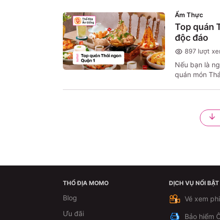
nhộn nhịp. Dư
Ẩm Thực
khám phá nhữn
Top quán T
độc đáo
897
lượt x
Nếu bạn là ng
quán món Thái
không thể bỏ 
Địa MoMo khá
THỔ ĐỊA MOMO
DỊCH VỤ NỔI BẬT
Blog
Vé xem ph
Ưu đãi
Bảo hiểm Ô