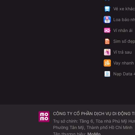
Vé xe khá
Loa báo nh
Ví nhân ái
Sim số đẹ
Ví trả sau
Vay nhanh
Nạp Data 
CÔNG TY CỔ PHẦN DỊCH VỤ DI ĐỘNG 
Trụ sở chính: Tầng 6, Tòa nhà Phú Mỹ Hư
Phường Tân Mỹ, Thành phố Hồ Chí Minh
Tên thương hiệu:
MoMo