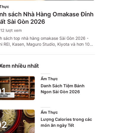
Thực
nh sách Nhà Hàng Omakase Đỉnh
ất Sài Gòn 2026
912
lượt xem
h sách top nhà hàng omakase Sài Gòn 2026 -
hi REI, Kasen, Maguro Studio, Kiyota và hơn 10
 chỉ omakase đỉnh nhất TP. HCM. Kèm giá, địa
, mẹo đặt bàn và thanh toán thông minh qua
o.
Xem nhiều nhất
Ẩm Thực
Danh Sách Tiệm Bánh
0
1
Ngon Sài Gòn 2026
Ẩm Thực
Lượng Calories trong các
0
2
món ăn ngày Tết