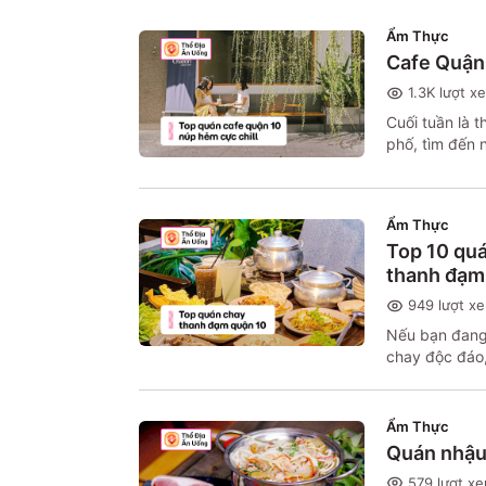
Ẩm Thực
Cafe Quận 
1.3K
lượt x
Cuối tuần là t
phố, tìm đến 
Quận 10 có nh
nhàng, yên tĩ
là danh sách 
Ẩm Thực
thể ghé qua đ
Top 10 quá
đọng, dịu dàn
thanh đạm
949
lượt x
Nếu bạn đang
chay độc đáo,
hoàn hảo. Từ 
Quận 10 là nơ
thanh đạm.
Ẩm Thực
Quán nhậu 
579
lượt x