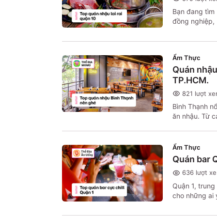
Bạn đang tìm
đồng nghiệp, 
danh sách nh
cách, mức gi
cầu và ngân s
Ẩm Thực
Quán nhậu 
TP.HCM.
821
lượt x
Bình Thạnh nổ
ăn nhậu. Từ c
điểm hiện đại
giãn sau một 
Bình Thạnh mà
Ẩm Thực
nhậu độc đáo
Quán bar Q
636
lượt x
Quận 1, trung
cho những ai 
đây, bạn sẽ c
bạn bè, từ cá