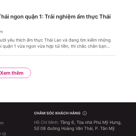
ới đây là danh sách các quán bar quận 1 nổi bật, giúp bạn
g trải nghiệm thú vị giữa lòng thành phố.
hái ngon quận 1: Trải nghiệm ẩm thực Thái
em
ười yêu thích ẩm thực Thái Lan và đang tìm kiếm những
 quận 1 vừa ngon vừa hợp túi tiền, thì chắc chắn bạn
qua danh sách các quán Thái ngon rẻ dưới đây. Cùng Thổ
m phá nhé!
Xem thêm
CHĂM SÓC KHÁCH HÀNG
Hồ Chí Minh
:
Tầng 6, Tòa nhà Phú Mỹ Hưng,
im
Số 08 đường Hoàng Văn Thái, P. Tân Mỹ
 tô