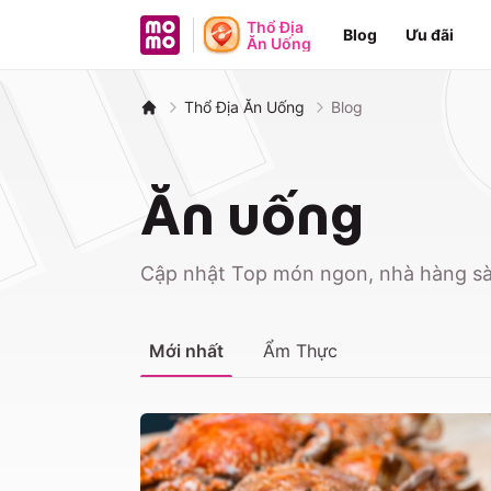
MoMo - Ứng dụng tài chính
Thổ Địa
Blog
Ưu đãi
Ăn Uống
Thổ Địa Ăn Uống
Blog
Ăn uống
Cập nhật Top món ngon, nhà hàng sàn
Mới nhất
Ẩm Thực