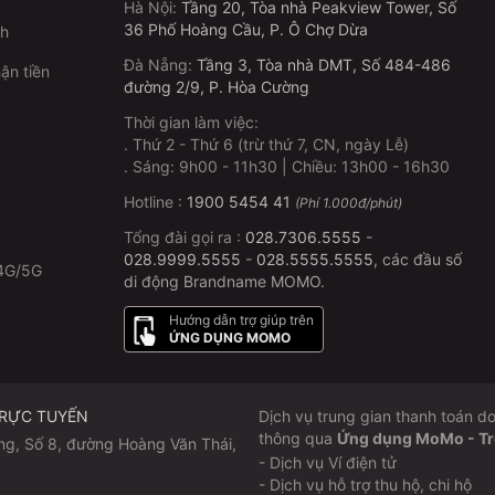
Hà Nội
:
Tầng 20, Tòa nhà Peakview Tower, Số
36 Phố Hoàng Cầu, P. Ô Chợ Dừa
ch
Đà Nẵng
:
Tầng 3, Tòa nhà DMT, Số 484-486
ận tiền
đường 2/9, P. Hòa Cường
Thời gian làm việc:
.
Thứ 2 - Thứ 6 (trừ thứ 7, CN, ngày Lễ)
p
.
Sáng: 9h00 - 11h30 | Chiều: 13h00 - 16h30
Hotline :
1900 5454 41
(Phí 1.000đ/phút)
Tổng đài gọi ra :
028.7306.5555
-
028.9999.5555
-
028.5555.5555
, các đầu số
4G/5G
di động Brandname MOMO.
Hướng dẫn trợ giúp trên
ỨNG DỤNG MOMO
TRỰC TUYẾN
Dịch vụ trung gian thanh toán
thông qua
Ứng dụng MoMo - Trợ 
ng, Số 8, đường Hoàng Văn Thái,
- Dịch vụ Ví điện tử
- Dịch vụ hỗ trợ thu hộ, chi hộ