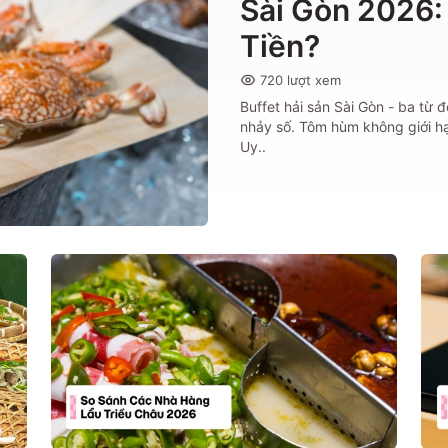
Sài Gòn 2026:
Tiền?
720
lượt xem
Buffet hải sản Sài Gòn - ba từ 
nhảy số. Tôm hùm không giới hạ
Uy..