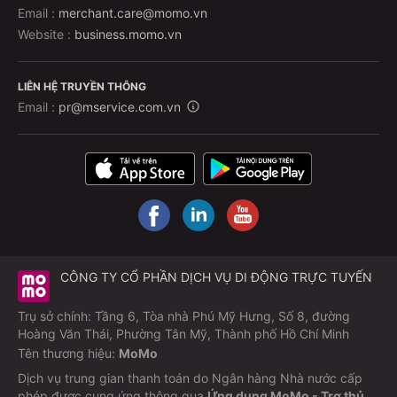
Email :
merchant.care@momo.vn
Website :
business.momo.vn
LIÊN HỆ TRUYỀN THÔNG
Email :
pr@mservice.com.vn
CÔNG TY CỔ PHẦN DỊCH VỤ DI ĐỘNG TRỰC TUYẾN
Trụ sở chính: Tầng 6, Tòa nhà Phú Mỹ Hưng, Số 8, đường
Hoàng Văn Thái, Phường Tân Mỹ, Thành phố Hồ Chí Minh
Tên thương hiệu:
MoMo
Dịch vụ trung gian thanh toán do Ngân hàng Nhà nước cấp
phép được cung ứng thông qua
Ứng dụng MoMo - Trợ thủ