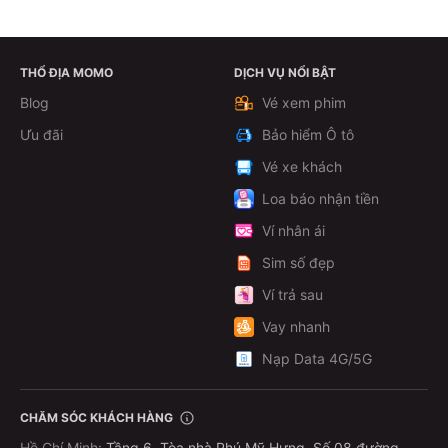
THỔ ĐỊA MOMO
DỊCH VỤ NỔI BẬT
Xem chi tiết
Blog
Vé xem phim
Ưu đãi
Bảo hiểm Ô tô
Vé xe khách
Loa báo nhận tiền
Ví nhân ái
Sim số đẹp
Ví trả sau
Vay nhanh
Nạp Data 4G/5G
CHĂM SÓC KHÁCH HÀNG
Hồ Chí Minh
:
Tầng 6, Tòa nhà Phú Mỹ Hưng, Số 08 đường