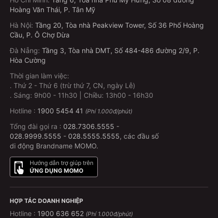
Hoàng Văn Thái, P. Tân Mỹ
Hà Nội
:
Tầng 20, Tòa nhà Peakview Tower, Số 36 Phố Hoàng
Cầu, P. Ô Chợ Dừa
Đà Nẵng
:
Tầng 3, Tòa nhà DMT, Số 484-486 đường 2/9, P.
Hòa Cường
Thời gian làm việc:
.
Thứ 2 - Thứ 6 (trừ thứ 7, CN, ngày Lễ)
.
Sáng: 9h00 - 11h30 | Chiều: 13h00 - 16h30
Hotline :
1900 5454 41
(Phí 1.000đ/phút)
Tổng đài gọi ra :
028.7306.5555
-
028.9999.5555
-
028.5555.5555
, các đầu số
di động Brandname MOMO.
Hướng dẫn trợ giúp trên
ỨNG DỤNG MOMO
HỢP TÁC DOANH NGHIỆP
Hotline :
1900 636 652
(Phí 1.000đ/phút)