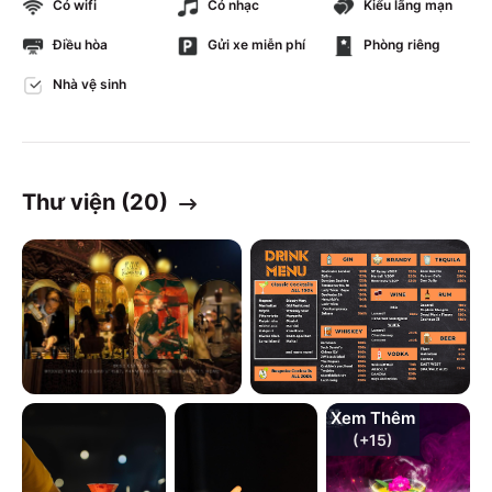
Có wifi
Có nhạc
Kiểu lãng mạn
Điều hòa
Gửi xe miễn phí
Phòng riêng
Nhà vệ sinh
Thư viện (
20
)
Xem Thêm
(+
15
)