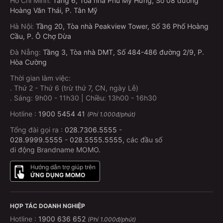
Hồ Chí Minh
:
Tầng 6, Tòa nhà Phú Mỹ Hưng, Số 08 đường
Hoàng Văn Thái, P. Tân Mỹ
Hà Nội
:
Tầng 20, Tòa nhà Peakview Tower, Số 36 Phố Hoàng
Cầu, P. Ô Chợ Dừa
Đà Nẵng
:
Tầng 3, Tòa nhà DMT, Số 484-486 đường 2/9, P.
Hòa Cường
Thời gian làm việc:
.
Thứ 2 - Thứ 6 (trừ thứ 7, CN, ngày Lễ)
.
Sáng: 9h00 - 11h30 | Chiều: 13h00 - 16h30
Hotline :
1900 5454 41
(Phí 1.000đ/phút)
Tổng đài gọi ra :
028.7306.5555
-
028.9999.5555
-
028.5555.5555
, các đầu số
di động Brandname MOMO.
Hướng dẫn trợ giúp trên
ỨNG DỤNG MOMO
HỢP TÁC DOANH NGHIỆP
Hotline :
1900 636 652
(Phí 1.000đ/phút)