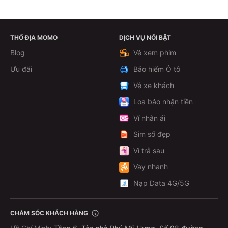
THỔ ĐỊA MOMO
DỊCH VỤ NỔI BẬT
Xem chi tiết
Blog
Vé xem phim
Ưu đãi
Bảo hiểm Ô tô
Vé xe khách
Loa báo nhận tiền
Ví nhân ái
Sim số đẹp
Ví trả sau
Vay nhanh
Nạp Data 4G/5G
CHĂM SÓC KHÁCH HÀNG