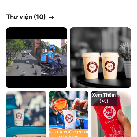
Thư viện (
10
)
Xem Thêm
(+
5
)