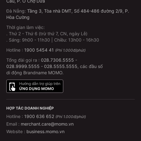
Cầu, P. Ô Chợ Dừa
Đà Nẵng
:
Tầng 3, Tòa nhà DMT, Số 484-486 đường 2/9, P.
Hòa Cường
Thời gian làm việc:
.
Thứ 2 - Thứ 6 (trừ thứ 7, CN, ngày Lễ)
.
Sáng: 9h00 - 11h30 | Chiều: 13h00 - 16h30
Hotline :
1900 5454 41
(Phí 1.000đ/phút)
Tổng đài gọi ra :
028.7306.5555
-
028.9999.5555
-
028.5555.5555
, các đầu số
di động Brandname MOMO.
Hướng dẫn trợ giúp trên
ỨNG DỤNG MOMO
HỢP TÁC DOANH NGHIỆP
Hotline :
1900 636 652
(Phí 1.000đ/phút)
Email :
merchant.care@momo.vn
Website :
business.momo.vn