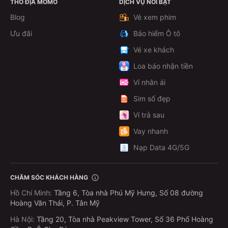
THỔ ĐỊA MOMO
DỊCH VỤ NỔI BẬT
Xem chi tiết
Blog
Vé xem phim
Ưu đãi
Bảo hiểm Ô tô
Vé xe khách
Loa báo nhận tiền
Ví nhân ái
Sim số đẹp
Ví trả sau
Vay nhanh
Nạp Data 4G/5G
CHĂM SÓC KHÁCH HÀNG
Hồ Chí Minh
:
Tầng 6, Tòa nhà Phú Mỹ Hưng, Số 08 đường
Hoàng Văn Thái, P. Tân Mỹ
Hà Nội
:
Tầng 20, Tòa nhà Peakview Tower, Số 36 Phố Hoàng