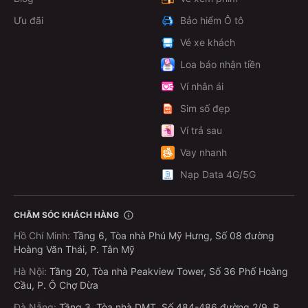
Ưu đãi
Bảo hiểm Ô tô
Vé xe khách
Loa báo nhận tiền
Ví nhân ái
Sim số đẹp
Ví trả sau
Vay nhanh
Nạp Data 4G/5G
CHĂM SÓC KHÁCH HÀNG
Hồ Chí Minh
:
Tầng 6, Tòa nhà Phú Mỹ Hưng, Số 08 đường
Hoàng Văn Thái, P. Tân Mỹ
Hà Nội
:
Tầng 20, Tòa nhà Peakview Tower, Số 36 Phố Hoàng
Cầu, P. Ô Chợ Dừa
Đà Nẵng
:
Tầng 3, Tòa nhà DMT, Số 484-486 đường 2/9, P.