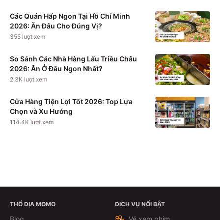
Các Quán Hấp Ngon Tại Hồ Chí Minh
2026: Ăn Đâu Cho Đúng Vị?
355
lượt xem
So Sánh Các Nhà Hàng Lẩu Triều Châu
2026: Ăn Ở Đâu Ngon Nhất?
2.3K
lượt xem
Cửa Hàng Tiện Lợi Tốt 2026: Top Lựa
Chọn và Xu Hướng
114.4K
lượt xem
THỔ ĐỊA MOMO
DỊCH VỤ NỔI BẬT
Xem chi tiết
Blog
Vé xem phim