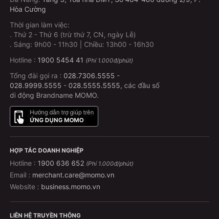
Hòa Cường
Thời gian làm việc:
.
Thứ 2 - Thứ 6 (trừ thứ 7, CN, ngày Lễ)
.
Sáng: 9h00 - 11h30 | Chiều: 13h00 - 16h30
Hotline :
1900 5454 41
(Phí 1.000đ/phút)
Tổng đài gọi ra :
028.7306.5555
-
028.9999.5555
-
028.5555.5555
, các đầu số
di động Brandname MOMO.
Hướng dẫn trợ giúp trên
ỨNG DỤNG MOMO
HỢP TÁC DOANH NGHIỆP
Hotline :
1900 636 652
(Phí 1.000đ/phút)
Email :
merchant.care@momo.vn
Website :
business.momo.vn
LIÊN HỆ TRUYỀN THÔNG