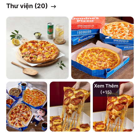
Thư viện (
20
)
Xem Thêm
(+
15
)