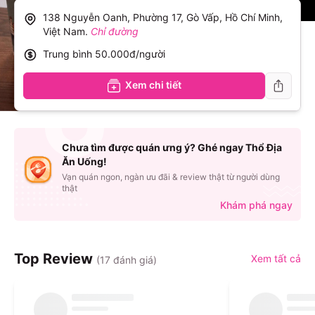
138 Nguyễn Oanh, Phường 17, Gò Vấp, Hồ Chí Minh,
Việt Nam
.
Chỉ đường
Trung bình
50.000đ/người
Xem chi tiết
Chưa tìm được quán ưng ý? Ghé ngay Thổ Địa
Ăn Uống!
Vạn quán ngon, ngàn ưu đãi & review thật từ người dùng
thật
Khám phá ngay
Top Review
Xem tất cả
(
17
đánh giá)