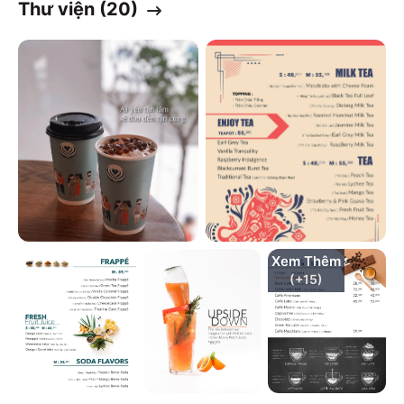
Thư viện (
20
)
Xem Thêm
(+
15
)