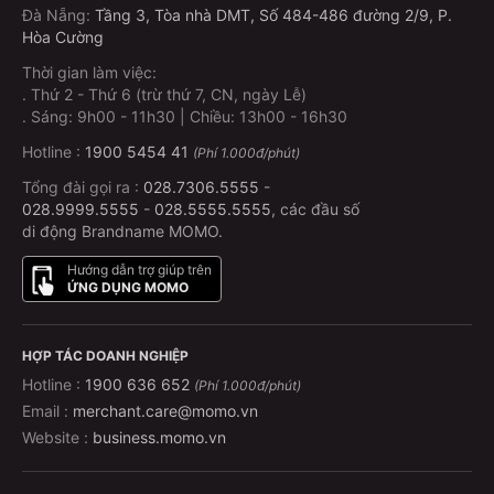
Đà Nẵng
:
Tầng 3, Tòa nhà DMT, Số 484-486 đường 2/9, P.
Hòa Cường
Thời gian làm việc:
.
Thứ 2 - Thứ 6 (trừ thứ 7, CN, ngày Lễ)
.
Sáng: 9h00 - 11h30 | Chiều: 13h00 - 16h30
Hotline :
1900 5454 41
(Phí 1.000đ/phút)
Tổng đài gọi ra :
028.7306.5555
-
028.9999.5555
-
028.5555.5555
, các đầu số
di động Brandname MOMO.
Hướng dẫn trợ giúp trên
ỨNG DỤNG MOMO
HỢP TÁC DOANH NGHIỆP
Hotline :
1900 636 652
(Phí 1.000đ/phút)
Email :
merchant.care@momo.vn
Website :
business.momo.vn