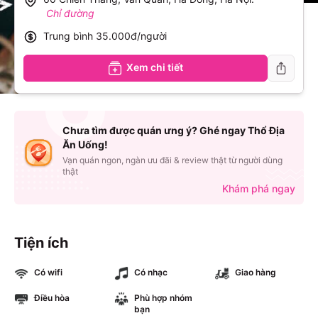
Chỉ đường
Trung bình
35.000đ/người
Xem chi tiết
Chưa tìm được quán ưng ý? Ghé ngay Thổ Địa
Ăn Uống!
Vạn quán ngon, ngàn ưu đãi & review thật từ người dùng
thật
Khám phá ngay
Tiện ích
Có wifi
Có nhạc
Giao hàng
Điều hòa
Phù hợp nhóm
bạn