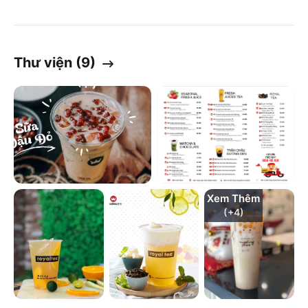
Thư viện (
9
)
Xem Thêm
(+
4
)