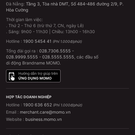
Đà Nẵng
:
Tầng 3, Tòa nhà DMT, Số 484-486 đường 2/9, P.
Hòa Cường
Thời gian làm việc:
.
Thứ 2 - Thứ 6 (trừ thứ 7, CN, ngày Lễ)
.
Sáng: 9h00 - 11h30 | Chiều: 13h00 - 16h30
Hotline :
1900 5454 41
(Phí 1.000đ/phút)
Tổng đài gọi ra :
028.7306.5555
-
028.9999.5555
-
028.5555.5555
, các đầu số
di động Brandname MOMO.
Hướng dẫn trợ giúp trên
ỨNG DỤNG MOMO
HỢP TÁC DOANH NGHIỆP
Hotline :
1900 636 652
(Phí 1.000đ/phút)
Email :
merchant.care@momo.vn
Website :
business.momo.vn