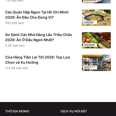
716
lượt xem
Các Quán Hấp Ngon Tại Hồ Chí Minh
2026: Ăn Đâu Cho Đúng Vị?
355
lượt xem
So Sánh Các Nhà Hàng Lẩu Triều Châu
2026: Ăn Ở Đâu Ngon Nhất?
2.3K
lượt xem
Cửa Hàng Tiện Lợi Tốt 2026: Top Lựa
Chọn và Xu Hướng
114.4K
lượt xem
THỔ ĐỊA MOMO
DỊCH VỤ NỔI BẬT
Xem chi tiết