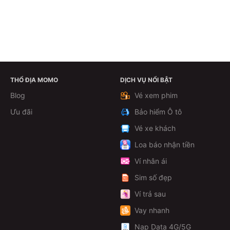
THỔ ĐỊA MOMO
DỊCH VỤ NỔI BẬT
Xem chi tiết
Blog
Vé xem phim
Ưu đãi
Bảo hiểm Ô tô
Vé xe khách
Loa báo nhận tiền
Ví nhân ái
Sim số đẹp
Ví trả sau
Vay nhanh
Nạp Data 4G/5G