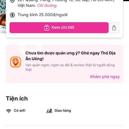
Việt Nam
.
Chỉ đường
Trung bình
25.000đ/người
Xem chi tiết
Chưa tìm được quán ưng ý? Ghé ngay Thổ Địa
Ăn Uống!
Vạn quán ngon, ngàn ưu đãi & review thật từ người dùng
thật
Khám phá ngay
Tiện ích
Có wifi
Giao hàng