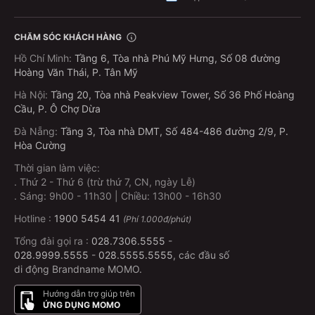
CHĂM SÓC KHÁCH HÀNG
Hồ Chí Minh
:
Tầng 6, Tòa nhà Phú Mỹ Hưng, Số 08 đường
Hoàng Văn Thái, P. Tân Mỹ
Hà Nội
:
Tầng 20, Tòa nhà Peakview Tower, Số 36 Phố Hoàng
Cầu, P. Ô Chợ Dừa
Đà Nẵng
:
Tầng 3, Tòa nhà DMT, Số 484-486 đường 2/9, P.
Hòa Cường
Thời gian làm việc:
.
Thứ 2 - Thứ 6 (trừ thứ 7, CN, ngày Lễ)
.
Sáng: 9h00 - 11h30 | Chiều: 13h00 - 16h30
Hotline :
1900 5454 41
(Phí 1.000đ/phút)
Tổng đài gọi ra :
028.7306.5555
-
028.9999.5555
-
028.5555.5555
, các đầu số
di động Brandname MOMO.
Hướng dẫn trợ giúp trên
ỨNG DỤNG MOMO