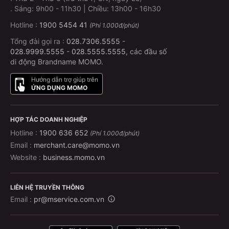
.
Sáng: 9h00 - 11h30 | Chiều: 13h00 - 16h30
Hotline :
1900 5454 41
(Phí 1.000đ/phút)
Tổng đài gọi ra :
028.7306.5555
-
028.9999.5555
-
028.5555.5555
, các đầu số
di động Brandname MOMO.
Hướng dẫn trợ giúp trên
ỨNG DỤNG MOMO
HỢP TÁC DOANH NGHIỆP
Hotline :
1900 636 652
(Phí 1.000đ/phút)
Email :
merchant.care@momo.vn
Website :
business.momo.vn
LIÊN HỆ TRUYỀN THÔNG
Email :
pr@mservice.com.vn