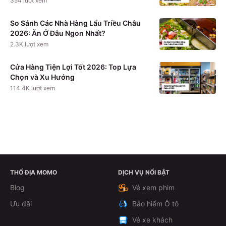
354
lượt xem
So Sánh Các Nhà Hàng Lẩu Triều Châu
2026: Ăn Ở Đâu Ngon Nhất?
2.3K
lượt xem
Cửa Hàng Tiện Lợi Tốt 2026: Top Lựa
Chọn và Xu Hướng
114.4K
lượt xem
THỔ ĐỊA MOMO
DỊCH VỤ NỔI BẬT
Xem chi tiết
Blog
Vé xem phim
Ưu đãi
Bảo hiểm Ô tô
Vé xe khách