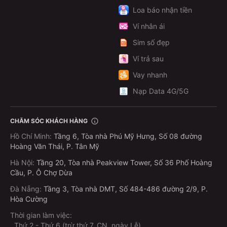
Loa báo nhận tiền
Ví nhân ái
Sim số đẹp
Ví trả sau
Vay nhanh
Nạp Data 4G/5G
CHĂM SÓC KHÁCH HÀNG
Hồ Chí Minh
:
Tầng 6, Tòa nhà Phú Mỹ Hưng, Số 08 đường
Hoàng Văn Thái, P. Tân Mỹ
Hà Nội
:
Tầng 20, Tòa nhà Peakview Tower, Số 36 Phố Hoàng
Cầu, P. Ô Chợ Dừa
Đà Nẵng
:
Tầng 3, Tòa nhà DMT, Số 484-486 đường 2/9, P.
Hòa Cường
Thời gian làm việc:
.
Thứ 2 - Thứ 6 (trừ thứ 7, CN, ngày Lễ)