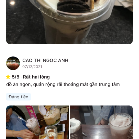
CAO THI NGOC ANH
C
07/12/2021
5
/
5
·
Rất hài lòng
đồ ăn ngon, quán rộng rãi thoáng mát gần trung tâm
Đáng tiền