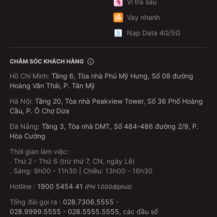
Ví trả sau
Vay nhanh
Nạp Data 4G/5G
CHĂM SÓC KHÁCH HÀNG
Hồ Chí Minh
:
Tầng 6, Tòa nhà Phú Mỹ Hưng, Số 08 đường
Hoàng Văn Thái, P. Tân Mỹ
Hà Nội
:
Tầng 20, Tòa nhà Peakview Tower, Số 36 Phố Hoàng
Cầu, P. Ô Chợ Dừa
Đà Nẵng
:
Tầng 3, Tòa nhà DMT, Số 484-486 đường 2/9, P.
Hòa Cường
Thời gian làm việc:
.
Thứ 2 - Thứ 6 (trừ thứ 7, CN, ngày Lễ)
.
Sáng: 9h00 - 11h30 | Chiều: 13h00 - 16h30
Hotline :
1900 5454 41
(Phí 1.000đ/phút)
Tổng đài gọi ra :
028.7306.5555
-
028.9999.5555
-
028.5555.5555
, các đầu số