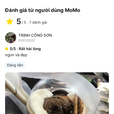
Đánh giá từ người dùng MoMo
5
/
5
·
7
đánh giá
TRỊNH CÔNG SƠN
T
21/01/2022
5
/
5
·
Rất hài lòng
ngon và đẹp
Đáng tiền