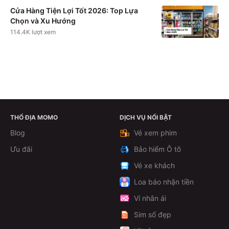
Cửa Hàng Tiện Lợi Tốt 2026: Top Lựa
Chọn và Xu Hướng
114.4K
lượt xem
THỔ ĐỊA MOMO
DỊCH VỤ NỔI BẬT
Theo dõi
Blog
Vé xem phim
Ưu đãi
Bảo hiểm Ô tô
Vé xe khách
Loa báo nhận tiền
Ví nhân ái
Sim số đẹp