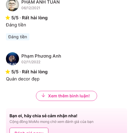
PHẠM ANH TUẤN
P
06/12/2021
5
/
5
·
Rất hài lòng
Đáng tiền
Đáng tiền
Phạm Phương Anh
P
02/11/2022
5
/
5
·
Rất hài lòng
Quán decor đẹp
Xem thêm bình luận!
Bạn ơi, hãy chia sẻ cảm nhận nha!
Cộng đồng MoMo mong chờ xem đánh giá của bạn