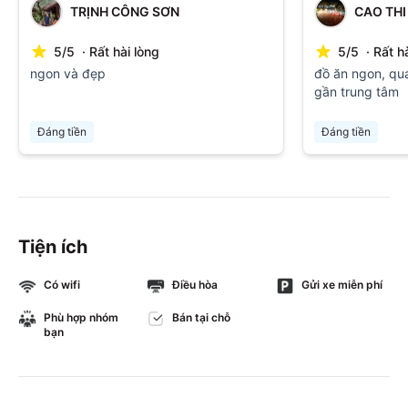
TRỊNH CÔNG SƠN
CAO TH
5
/
5
·
Rất hài lòng
5
/
5
·
Rất h
ngon và đẹp
đồ ăn ngon, qu
gần trung tâm
Đáng tiền
Đáng tiền
Tiện ích
Có wifi
Điều hòa
Gửi xe miễn phí
Phù hợp nhóm
Bán tại chỗ
bạn