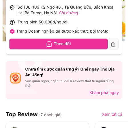
Số 108-109 K2 Ngõ 48 , Tạ Quang Bửu, Bách Khoa,
Hai Bà Trưng, Hà Nội
.
Chỉ đường
Trung bình
50.000đ/người
Trang Doanh nghiệp đã được xác thực bởi MoMo
Theo dõi
Chưa tìm được quán ưng ý? Ghé ngay Thổ Địa
Ăn Uống!
Vạn quán ngon, ngàn ưu đãi & review thật từ người dùng
thật
Khám phá ngay
Top Review
Xem tất cả
(
7
đánh giá)