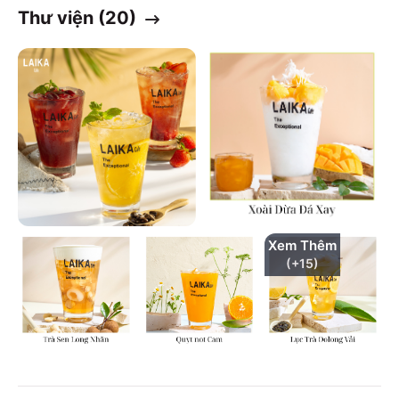
Thư viện (
20
)
Xem Thêm
(+
15
)