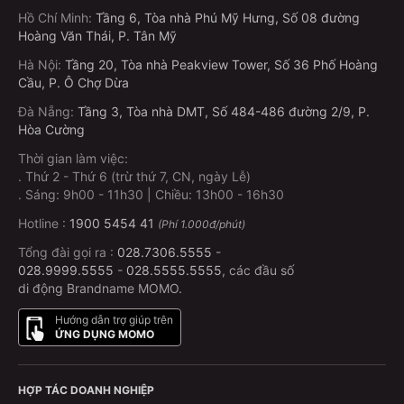
Hồ Chí Minh
:
Tầng 6, Tòa nhà Phú Mỹ Hưng, Số 08 đường
Hoàng Văn Thái, P. Tân Mỹ
Hà Nội
:
Tầng 20, Tòa nhà Peakview Tower, Số 36 Phố Hoàng
Cầu, P. Ô Chợ Dừa
Đà Nẵng
:
Tầng 3, Tòa nhà DMT, Số 484-486 đường 2/9, P.
Hòa Cường
Thời gian làm việc:
.
Thứ 2 - Thứ 6 (trừ thứ 7, CN, ngày Lễ)
.
Sáng: 9h00 - 11h30 | Chiều: 13h00 - 16h30
Hotline :
1900 5454 41
(Phí 1.000đ/phút)
Tổng đài gọi ra :
028.7306.5555
-
028.9999.5555
-
028.5555.5555
, các đầu số
di động Brandname MOMO.
Hướng dẫn trợ giúp trên
ỨNG DỤNG MOMO
HỢP TÁC DOANH NGHIỆP