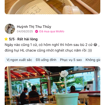
Huỳnh Thị Thu Thủy
H
04/06/2025
Đã mua qua MoMo
5
/
5
·
Rất hài lòng
Ngày nào cũng 1 cử, có hôm nghỉ thì hôm sau bù 2 cử 😂 , 
đóng hụi HL chacw cũng nhót nghét chục năm rồi :)))
Vị ngon xuất sắc
Đồ uống đỉnh
Phục vụ 5 sao
Không gian t