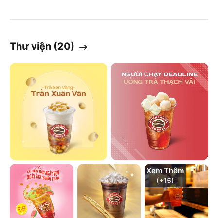
Thư viện (
20
)
Xem Thêm
(+
15
)