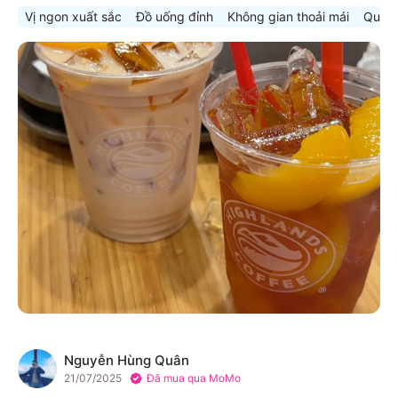
Vị ngon xuất sắc
Đồ uống đỉnh
Không gian thoải mái
Quán 
Nguyễn Hùng Quân
N
21/07/2025
Đã mua qua MoMo