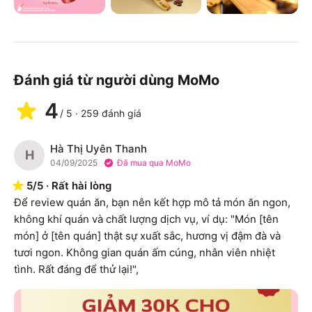
Đánh giá từ người dùng MoMo
4
/
5
·
259
đánh giá
Hà Thị Uyên Thanh
H
04/09/2025
Đã mua qua MoMo
5
/
5
·
Rất hài lòng
Để review quán ăn, bạn nên kết hợp mô tả món ăn ngon, 
không khí quán và chất lượng dịch vụ, ví dụ: "Món [tên 
món] ở [tên quán] thật sự xuất sắc, hương vị đậm đà và 
tươi ngon. Không gian quán ấm cúng, nhân viên nhiệt 
tình. Rất đáng để thử lại!",