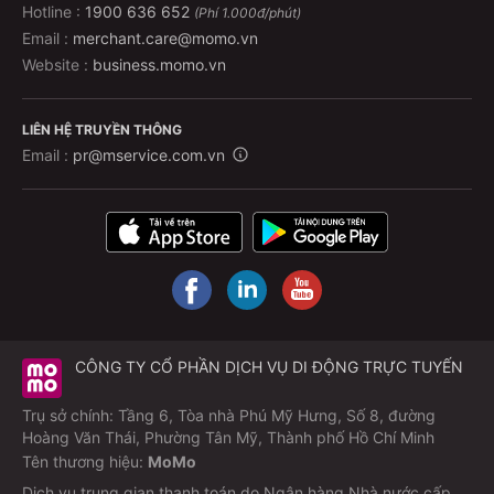
Hotline :
1900 636 652
(Phí 1.000đ/phút)
Email :
merchant.care@momo.vn
Website :
business.momo.vn
LIÊN HỆ TRUYỀN THÔNG
Email :
pr@mservice.com.vn
CÔNG TY CỔ PHẦN DỊCH VỤ DI ĐỘNG TRỰC TUYẾN
Trụ sở chính: Tầng 6, Tòa nhà Phú Mỹ Hưng, Số 8, đường
Hoàng Văn Thái, Phường Tân Mỹ, Thành phố Hồ Chí Minh
Tên thương hiệu:
MoMo
Dịch vụ trung gian thanh toán do Ngân hàng Nhà nước cấp