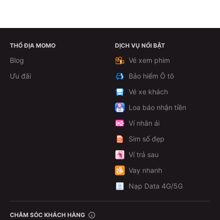
THỔ ĐỊA MOMO
DỊCH VỤ NỔI BẬT
Xem chi tiết
Blog
Vé xem phim
Ưu đãi
Bảo hiểm Ô tô
Vé xe khách
Loa báo nhận tiền
Ví nhân ái
Sim số đẹp
Ví trả sau
Vay nhanh
Nạp Data 4G/5G
CHĂM SÓC KHÁCH HÀNG