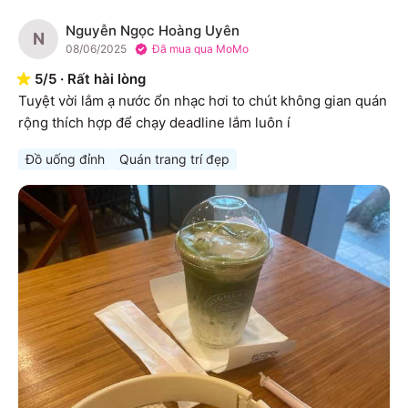
Nguyễn Ngọc Hoàng Uyên
N
08/06/2025
Đã mua qua MoMo
5
/
5
·
Rất hài lòng
Tuyệt vời lắm ạ nước ổn nhạc hơi to chút không gian quán 
rộng thích hợp để chạy deadline lắm luôn í
Đồ uống đỉnh
Quán trang trí đẹp