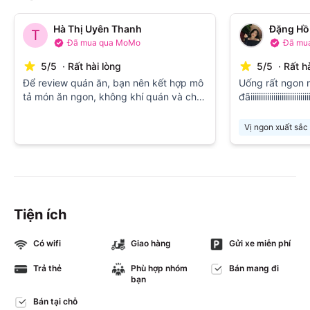
Hà Thị Uyên Thanh
Đặng Hồ
T
Đã mua qua MoMo
Đã mu
5
/
5
·
Rất hài lòng
5
/
5
·
Rất h
Để review quán ăn, bạn nên kết hợp mô
Uống rất ngon 
tả món ăn ngon, không khí quán và chất
đãiiiiiiiiiiiiiiiiiiiiiiiiiiiiii
lượng dịch vụ, ví dụ: "Món [tên món] ở
[tên quán] thật sự xuất sắc, hương vị
Vị ngon xuất sắc
đậm đà và tươi ngon. Không gian quán
ấm cúng, nhân viên nhiệt tình. Rất đáng
để thử lại!",
Tiện ích
Có wifi
Giao hàng
Gửi xe miễn phí
Trả thẻ
Phù hợp nhóm
Bán mang đi
bạn
Bán tại chỗ