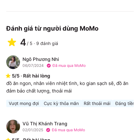
Đánh giá từ người dùng MoMo
4
/
5
·
9
đánh giá
Ngô Phương Nhi
N
06/07/2024
Đã mua qua MoMo
5
/
5
·
Rất hài lòng
đồ ăn ngon, nhân viên nhiệt tình, ko gian sạch sẽ, đồ ăn 
đảm bảo chất lượng, thoải mái
Vượt mong đợi
Cực kỳ thỏa mãn
Rất thoải mái
Đáng tiền
Vũ Thị Khánh Trang
V
02/01/2025
Đã mua qua MoMo