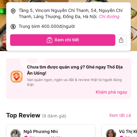
Tầng 5, Vincom Nguyễn Chí Thanh, 54, Nguyễn Chí
Thanh, Láng Thượng, Đống Đa, Hà Nội
.
Chỉ đường
Trung bình
400.000đ/người
Xem chi tiết
Chưa tìm được quán ưng ý? Ghé ngay Thổ Địa
Ăn Uống!
Vạn quán ngon, ngàn ưu đãi & review thật từ người dùng
thật
Khám phá ngay
Top Review
Xem tất cả
(
9
đánh giá)
Ngô Phương Nhi
Vũ Thị 