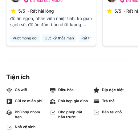
Đã mua qua MoMo
Đã mu
5
/
5
·
Rất hài lòng
5
/
5
·
Rất h
đồ ăn ngon, nhân viên nhiệt tình, ko gian
sạch sẽ, đồ ăn đảm bảo chất lượng,
thoải mái
Vượt mong đợi
Cực kỳ thỏa mãn
Rất thoải mái
Đáng tiền
S
Tiện ích
Có wifi
Điều hòa
Dịp đặc biệt
Gửi xe miễn phí
Phù hợp gia đình
Trả thẻ
Phù hợp nhóm
Cho phép đặt
Bán tại chỗ
bạn
bàn trước
Nhà vệ sinh