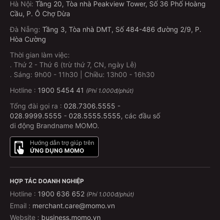
Hà Nội
:
Tầng 20, Tòa nhà Peakview Tower, Số 36 Phố Hoàng
Cầu, P. Ô Chợ Dừa
Đà Nẵng
:
Tầng 3, Tòa nhà DMT, Số 484-486 đường 2/9, P.
Hòa Cường
Thời gian làm việc:
.
Thứ 2 - Thứ 6 (trừ thứ 7, CN, ngày Lễ)
.
Sáng: 9h00 - 11h30 | Chiều: 13h00 - 16h30
Hotline :
1900 5454 41
(Phí 1.000đ/phút)
Tổng đài gọi ra :
028.7306.5555
-
028.9999.5555
-
028.5555.5555
, các đầu số
di động Brandname MOMO.
Hướng dẫn trợ giúp trên
ỨNG DỤNG MOMO
HỢP TÁC DOANH NGHIỆP
Hotline :
1900 636 652
(Phí 1.000đ/phút)
Email :
merchant.care@momo.vn
Website :
business.momo.vn