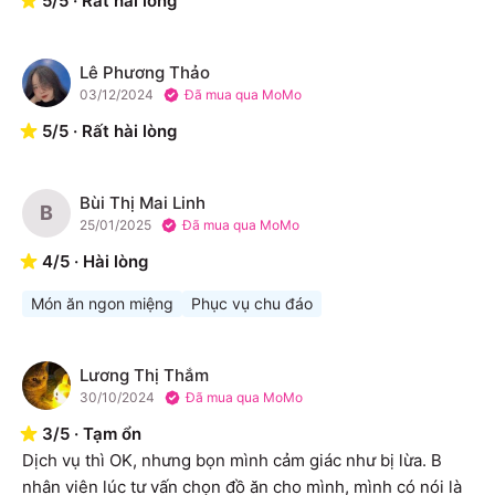
5
/
5
·
Rất hài lòng
Lê Phương Thảo
L
03/12/2024
Đã mua qua MoMo
5
/
5
·
Rất hài lòng
Bùi Thị Mai Linh
B
25/01/2025
Đã mua qua MoMo
4
/
5
·
Hài lòng
Món ăn ngon miệng
Phục vụ chu đáo
Lương Thị Thắm
L
30/10/2024
Đã mua qua MoMo
3
/
5
·
Tạm ổn
Dịch vụ thì OK, nhưng bọn mình cảm giác như bị lừa. B 
nhân viên lúc tư vấn chọn đồ ăn cho mình, mình có nói là 