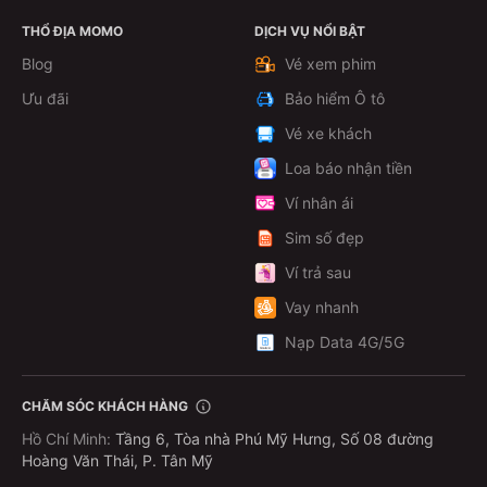
THỔ ĐỊA MOMO
DỊCH VỤ NỔI BẬT
Xem chi tiết
Blog
Vé xem phim
Ưu đãi
Bảo hiểm Ô tô
Vé xe khách
Loa báo nhận tiền
Ví nhân ái
Sim số đẹp
Ví trả sau
Vay nhanh
Nạp Data 4G/5G
CHĂM SÓC KHÁCH HÀNG
Hồ Chí Minh
:
Tầng 6, Tòa nhà Phú Mỹ Hưng, Số 08 đường
Hoàng Văn Thái, P. Tân Mỹ