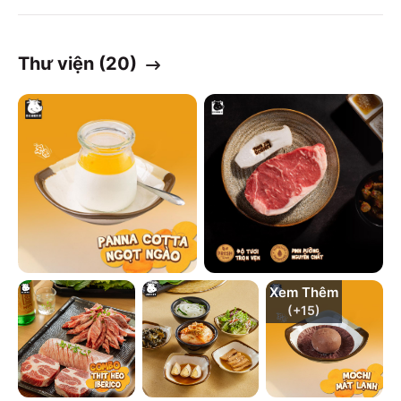
Thư viện (
20
)
Xem Thêm
(+
15
)