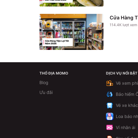
Cửa Hàng T
114.4K
lượt xem
THỔ ĐỊA MOMO
DỊCH VỤ NỔI BẬT
Blog
Vé xem ph
Ưu đãi
Bảo hiểm Ô
Vé xe khá
Loa báo nh
Ví nhân ái