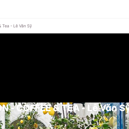
& Tea - Lê Văn Sỹ
N - COFFEE & TEA - Lê Văn S
21:30
iá)