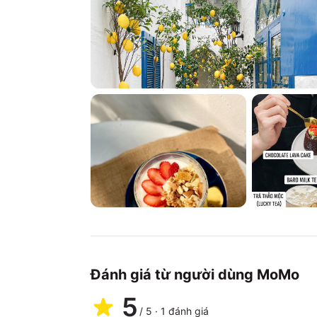
Đánh giá từ người dùng MoMo
5
/
5
·
1
đánh giá