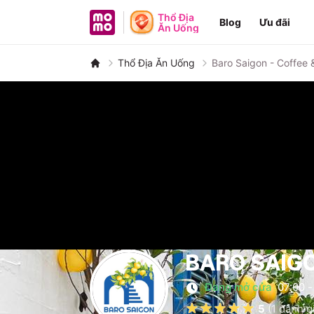
MoMo - Ứng dụng tài chính
Thổ Địa
Blog
Ưu đãi
Ăn Uống
Thổ Địa Ăn Uống
Baro Saigon - Coffee 
BARO SAIGO
Đang mở cửa
07:00
-
5
(
1
đánh g