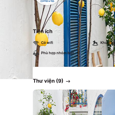
Tiện ích
Có wifi
Khu trẻ
Phù hợp nhóm bạn
Thư viện (
9
)