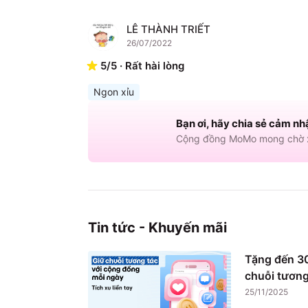
LÊ THÀNH TRIẾT
L
26/07/2022
5
/
5
·
Rất hài lòng
Ngon xỉu
Bạn ơi, hãy chia sẻ cảm nh
Cộng đồng MoMo mong chờ x
Tin tức - Khuyến mãi
Tặng đến 30
chuỗi tương
25/11/2025