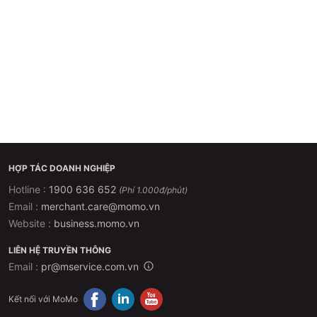
HỢP TÁC DOANH NGHIỆP
Hotline :
1900 636 652
(Phí 1.000đ/phút)
Email :
merchant.care@momo.vn
Website :
business.momo.vn
LIÊN HỆ TRUYỀN THÔNG
Email :
pr@mservice.com.vn
Kết nối với MoMo