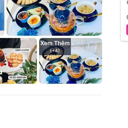
Xem Thêm
(+
4
)