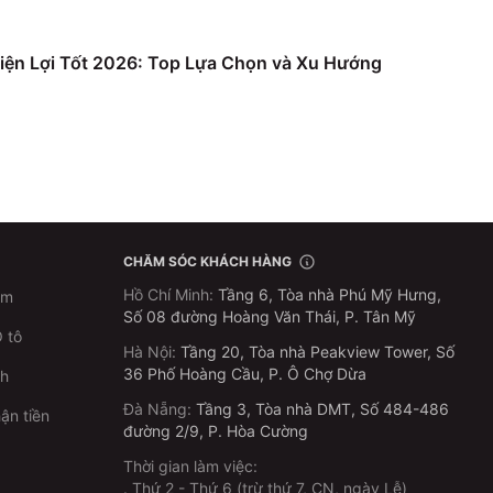
iện Lợi Tốt 2026: Top Lựa Chọn và Xu Hướng
CHĂM SÓC KHÁCH HÀNG
Hồ Chí Minh
:
Tầng 6, Tòa nhà Phú Mỹ Hưng,
im
Số 08 đường Hoàng Văn Thái, P. Tân Mỹ
 tô
Hà Nội
:
Tầng 20, Tòa nhà Peakview Tower, Số
36 Phố Hoàng Cầu, P. Ô Chợ Dừa
ch
Đà Nẵng
:
Tầng 3, Tòa nhà DMT, Số 484-486
ận tiền
đường 2/9, P. Hòa Cường
Thời gian làm việc:
.
Thứ 2 - Thứ 6 (trừ thứ 7, CN, ngày Lễ)